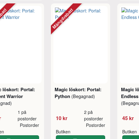
abatt
Mängdrabatt
 löskort: Portal:
Magic löskort: Portal:
Magic lö
nt Warrior
Python
Endless
(Begagnad)
agnad)
(Begagn
1 på
2 på
r
10 kr
45 kr
postorder
postorder
Postorder
Postorder
ken
Butiken
Butiken