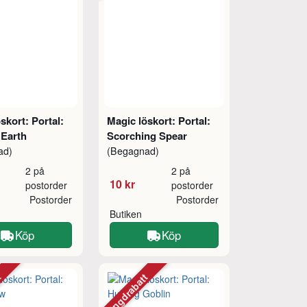
skort: Portal:
Magic löskort: Portal:
 Earth
Scorching Spear
ad)
(Begagnad)
2 på
2 på
10 kr
postorder
postorder
Postorder
Postorder
Butiken
Köp
Köp
tt
Mängdrabatt