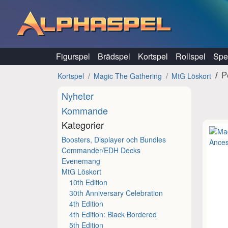
Hoppa till innehåll
Figurspel
Brädspel
Kortspel
Rollspel
Spel
P
Kortspel
Magic The Gathering
MtG Löskort
Nyheter
Kommande
Kategorier
Boosters, Displayer och Bundles
Commander/EDH Decks
Evenemang
MtG Löskort
10th Edition
30th Anniversary Celebration
4th Edition
4th Edition: Black Bordered
5th Edition