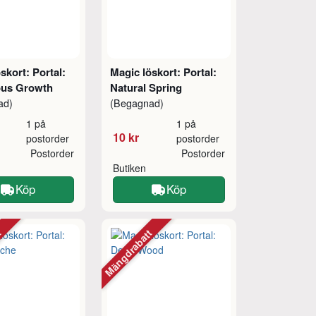
skort: Portal:
Magic löskort: Portal:
us Growth
Natural Spring
ad)
(Begagnad)
1 på
1 på
10 kr
postorder
postorder
Postorder
Postorder
Butiken
Köp
Köp
tt
Mängdrabatt