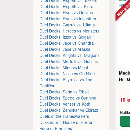
Mängdr
Duel Decks: Elspeth vs Tezzeret
Duel Decks: Elspeth vs. Kiora
Duel Decks: Elves vs Goblins
Duel Decks: Elves vs Inventors
Duel Decks: Garruk vs. Liliana
Duel Decks: Heroes vs Monsters
Duel Decks: Izzet vs Golgari
Duel Decks: Jace vs Chandra
Duel Decks: Jace vs Vraska
Duel Decks: Knights vs. Dragons
Duel Decks: Merfolk vs. Goblins
Duel Decks: Mind vs Might
Magic
Duel Decks: Nissa vs Ob Nixilis
Hill 
Duel Decks: Phyrexia vs The
Coalition
Duel Decks: Sorin vs Tibalt
Duel Decks: Speed vs Cunning
10 k
Duel Decks: Venser vs Koth
Duel Decks: Zendikar vs Eldrazi
Buti
Duels of the Planeswalkers
Duskmourn: House of Horror
Edge of Eternities