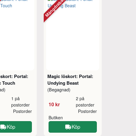
tt
Mängdrabatt
skort: Portal:
Magic löskort: Portal:
c Touch
Undying Beast
ad)
(Begagnad)
1 på
2 på
10 kr
postorder
postorder
Postorder
Postorder
Butiken
Köp
Köp