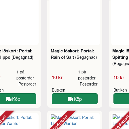
 löskort: Portal:
Magic löskort: Portal:
Magic lö
 Hippo
Rain of Salt
Spitting
(Begagnad)
(Begagnad)
(Begagn
1 på
1 på
r
10 kr
10 kr
postorder
postorder
Postorder
Postorder
ken
Butiken
Butiken
Köp
Köp
abatt
Mängdrabatt
Mängdraba