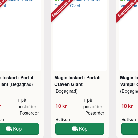
abatt
Mängdrabatt
Mängdraba
 löskort: Portal:
Magic löskort: Portal:
Magic lö
Giant
Craven Giant
Vampiri
(Begagnad)
(Begagnad)
(Begagn
1 på
1 på
r
10 kr
10 kr
postorder
postorder
Postorder
Postorder
ken
Butiken
Butiken
Köp
Köp