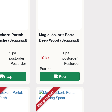
skort: Portal:
Magic löskort: Portal:
ache
Deep Wood
(Begagnad)
(Begagnad)
1 på
1 på
10 kr
postorder
postorder
Postorder
Postorder
Butiken
Köp
Köp
tt
Mängdrabatt