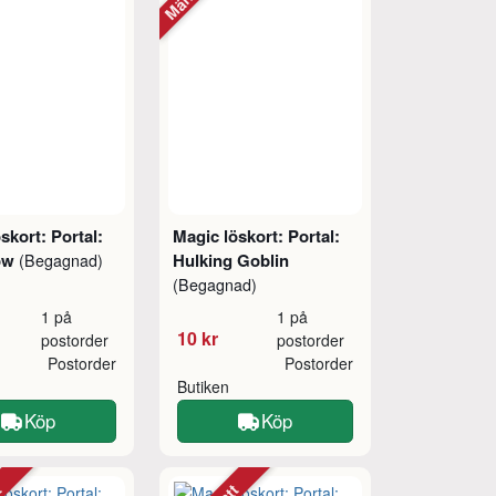
skort: Portal:
Magic löskort: Portal:
low
Hulking Goblin
(Begagnad)
(Begagnad)
1 på
1 på
10 kr
postorder
postorder
Postorder
Postorder
Butiken
Köp
Köp