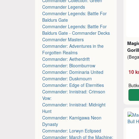
Commander Collection: Green
Commander Legends
Commander Legends: Battle For
Baldurs Gate
Commander Legends: Battle For
Baldurs Gate - Commander Decks
Commander Masters
Magic
Commander: Adventures in the
Goril
Forgotten Realms
(Beg
Commander: Aetherdrift
Commander: Bloomburrow
10 k
Commander: Dominaria United
Commander: Duskmourn
Commander: Edge of Eternities
Buti
Commander: Innistrad: Crimson
Vow:
Commander: Innistrad: Midnight
Hunt
Commander: Kamigawa Neon
Dynasty
Commander: Lorwyn Eclipsed
Commander: March of the Machine: