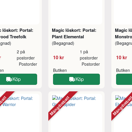
 löskort: Portal:
Magic löskort: Portal:
Magic lö
ood Treefolk
Plant Elemental
Monstro
agnad)
(Begagnad)
(Begagn
2 på
1 på
r
10 kr
10 kr
postorder
postorder
Postorder
Postorder
ken
Butiken
Butiken
Köp
Köp
abatt
Mängdrabatt
Mängdraba