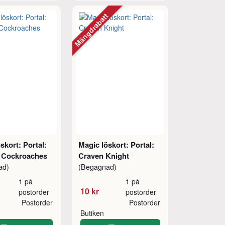
Mängdrabatt
skort: Portal:
Magic löskort: Portal:
 Cockroaches
Craven Knight
ad)
(Begagnad)
1 på
1 på
10 kr
postorder
postorder
Postorder
Postorder
Butiken