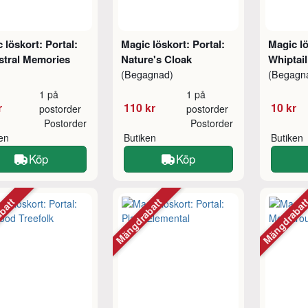
 löskort: Portal:
Magic löskort: Portal:
Magic lö
stral Memories
Nature's Cloak
Whiptai
(Begagnad)
(Begagn
1 på
1 på
r
110 kr
10 kr
postorder
postorder
Postorder
Postorder
ken
Butiken
Butiken
Köp
Köp
abatt
Mängdrabatt
Mängdraba