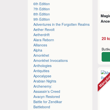
6th Edition
7th Edition
8th Edition
Magic
9th Edition
Ance
Adventures in the Forgotten Realms
Aether Revolt
Aetherdrift
20 k
Alara Reborn
Alliances
Buti
Alpha
Amonkhet
Amonkhet Invocations
Anthologies
Antiquities
Mängdr
Apocalypse
Arabian Nights
Archenemy:
Assassin's Creed
Avacyn Restored
Battle for Zendikar
Battlebond