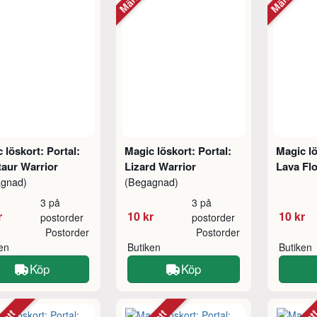
 löskort: Portal:
Magic löskort: Portal:
Magic lö
aur Warrior
Lizard Warrior
Lava F
agnad)
(Begagnad)
3 på
3 på
r
10 kr
10 kr
postorder
postorder
Postorder
Postorder
ken
Butiken
Butiken
Köp
Köp