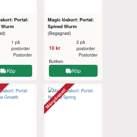
skort: Portal:
Magic löskort: Portal:
l Wurm
Spined Wurm
ad)
(Begagnad)
1 på
2 på
10 kr
postorder
postorder
Postorder
Postorder
Butiken
Köp
Köp
tt
Mängdrabatt