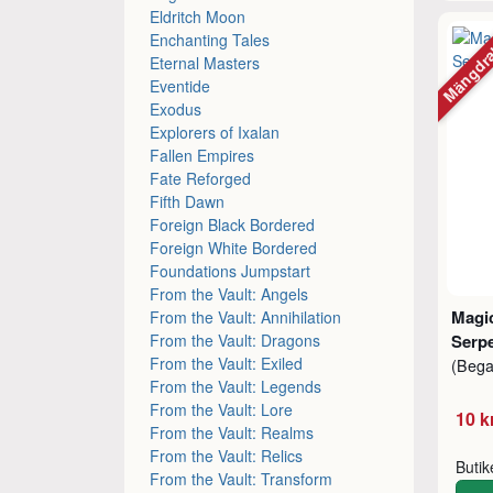
Eldritch Moon
Mängdr
Enchanting Tales
Eternal Masters
Eventide
Exodus
Explorers of Ixalan
Fallen Empires
Fate Reforged
Fifth Dawn
Foreign Black Bordered
Foreign White Bordered
Foundations Jumpstart
From the Vault: Angels
Magic
From the Vault: Annihilation
From the Vault: Dragons
Serpe
From the Vault: Exiled
(Beg
From the Vault: Legends
From the Vault: Lore
10 k
From the Vault: Realms
From the Vault: Relics
Buti
From the Vault: Transform