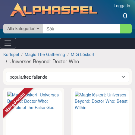
Hoppa till innehåll
Logga in
0
Alla kategorier
Kortspel
Magic The Gathering
MtG Löskort
Universes Beyond: Doctor Who
Mängdrabatt