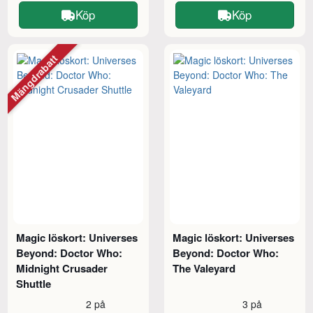
Köp
Köp
Mängdrabatt
Magic löskort: Universes
Magic löskort: Universes
Beyond: Doctor Who:
Beyond: Doctor Who:
Midnight Crusader
The Valeyard
Shuttle
2 på
3 på