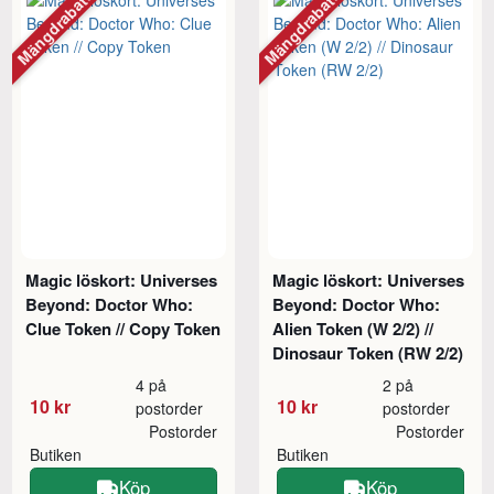
Mängdrabatt
Mängdrabatt
Magic löskort: Universes
Magic löskort: Universes
Beyond: Doctor Who:
Beyond: Doctor Who:
Clue Token // Copy Token
Alien Token (W 2/2) //
Dinosaur Token (RW 2/2)
4 på
2 på
10 kr
10 kr
postorder
postorder
Postorder
Postorder
Butiken
Butiken
Köp
Köp