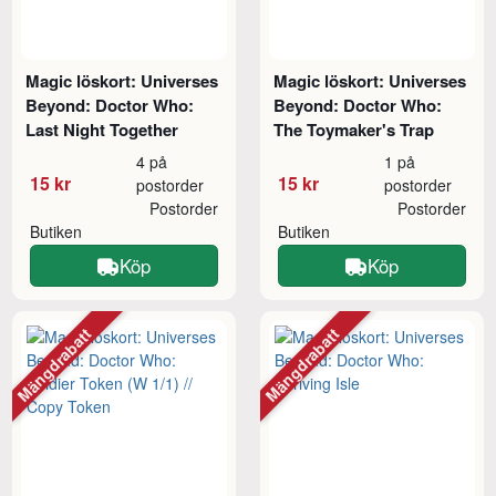
Magic löskort: Universes
Magic löskort: Universes
Beyond: Doctor Who:
Beyond: Doctor Who:
Last Night Together
The Toymaker's Trap
4 på
1 på
15 kr
15 kr
postorder
postorder
Postorder
Postorder
Butiken
Butiken
Köp
Köp
Mängdrabatt
Mängdrabatt