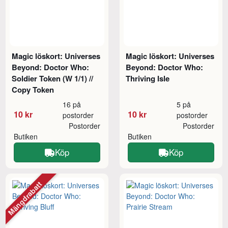
Magic löskort: Universes
Magic löskort: Universes
Beyond: Doctor Who:
Beyond: Doctor Who:
Soldier Token (W 1/1) //
Thriving Isle
Copy Token
16 på
5 på
10 kr
10 kr
postorder
postorder
Postorder
Postorder
Butiken
Butiken
Köp
Köp
Mängdrabatt