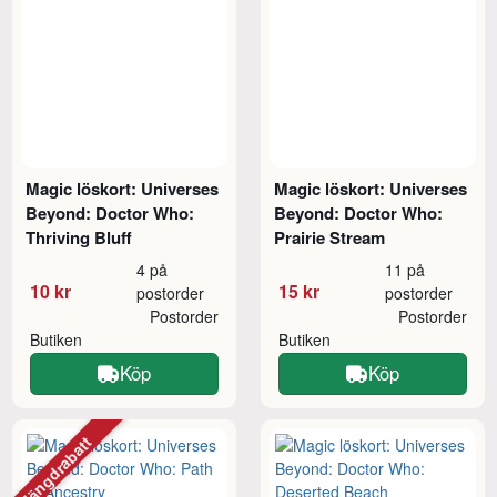
Magic löskort: Universes
Magic löskort: Universes
Beyond: Doctor Who:
Beyond: Doctor Who:
Thriving Bluff
Prairie Stream
4 på
11 på
10 kr
15 kr
postorder
postorder
Postorder
Postorder
Butiken
Butiken
Köp
Köp
Mängdrabatt