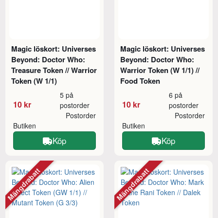
Magic löskort: Universes
Magic löskort: Universes
Beyond: Doctor Who:
Beyond: Doctor Who:
Treasure Token // Warrior
Warrior Token (W 1/1) //
Token (W 1/1)
Food Token
5 på
6 på
10 kr
10 kr
postorder
postorder
Postorder
Postorder
Butiken
Butiken
Köp
Köp
Mängdrabatt
Mängdrabatt