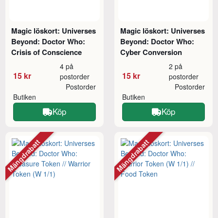
Magic löskort: Universes
Magic löskort: Universes
Beyond: Doctor Who:
Beyond: Doctor Who:
Crisis of Conscience
Cyber Conversion
4 på
2 på
15 kr
15 kr
postorder
postorder
Postorder
Postorder
Butiken
Butiken
Köp
Köp
Mängdrabatt
Mängdrabatt