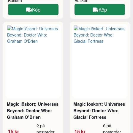
Butiken
Butiken
Köp
Köp
Magic löskort: Universes
Magic löskort: Universes
Beyond: Doctor Who:
Beyond: Doctor Who:
Graham O'Brien
Glacial Fortress
2 på
6 på
15 kr
15 kr
postorder
postorder