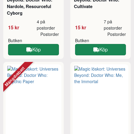
Nardole, Resourceful
Cultivate
Cyborg
4 på
7 på
15 kr
15 kr
postorder
postorder
Postorder
Postorder
Butiken
Butiken
Köp
Köp
Mängdrabatt