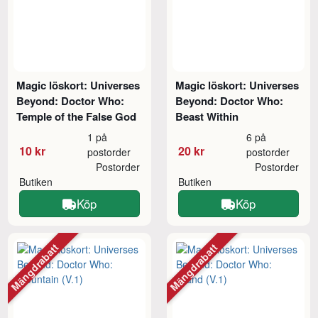
Magic löskort: Universes
Magic löskort: Universes
Beyond: Doctor Who:
Beyond: Doctor Who:
Temple of the False God
Beast Within
1 på
6 på
10 kr
20 kr
postorder
postorder
Postorder
Postorder
Butiken
Butiken
Köp
Köp
Mängdrabatt
Mängdrabatt