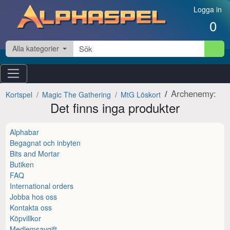
Hoppa till innehåll
Logga in
0
Alla kategorier
Archenemy:
Kortspel
Magic The Gathering
MtG Löskort
Det finns inga produkter
Alphabar
Begagnat och inbyten
Bits and Mortar
Butiken
FAQ
International orders
Jobba hos oss
Kontakta oss
Köpvillkor
Medlemsavgift