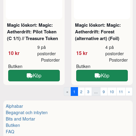
Magic löskort: Magic:
Magic löskort: Magic:
Aetherdrift: Pilot Token
Aetherdrift: Forest
(C 1/1) // Treasure Token
(alternative art) (Foil)
9 på
4 på
10 kr
15 kr
postorder
postorder
Postorder
Postorder
Butiken
Butiken
Köp
Köp
«
1
2
3
...
9
10
11
»
Alphabar
Begagnat och inbyten
Bits and Mortar
Butiken
FAQ