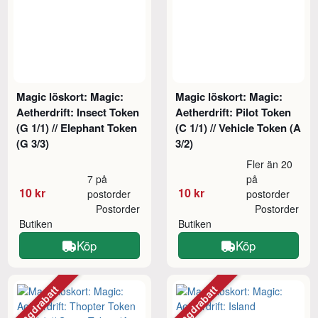
Magic löskort: Magic:
Magic löskort: Magic:
Aetherdrift: Insect Token
Aetherdrift: Pilot Token
(G 1/1) // Elephant Token
(C 1/1) // Vehicle Token (A
(G 3/3)
3/2)
Fler än 20
7 på
på
10 kr
10 kr
postorder
postorder
Postorder
Postorder
Butiken
Butiken
Köp
Köp
Mängdrabatt
Mängdrabatt