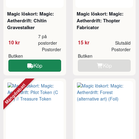
Magic löskort: Magic:
Magic löskort: Magic:
Aetherdrift: Chitin
Aetherdrift: Thopter
Gravestalker
Fabricator
7 på
10 kr
15 kr
postorder
Slutsåld
Postorder
Postorder
Butiken
Butiken
Köp
Köp
Mängdrabatt