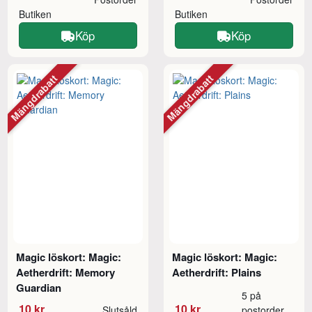
Butiken
Butiken
Köp
Köp
Mängdrabatt
Mängdrabatt
Magic löskort: Magic:
Magic löskort: Magic:
Aetherdrift: Memory
Aetherdrift: Plains
Guardian
5 på
10 kr
10 kr
Slutsåld
postorder