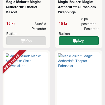
Magic löskort: Magic:
Magic löskort: Magic:
Aetherdrift: District
Aetherdrift: Cursecloth
Mascot
Wrappings
8 på
15 kr
15 kr
Slutsåld
postorder
Postorder
Postorder
Butiken
Butiken
Köp
Köp
Mängdrabatt