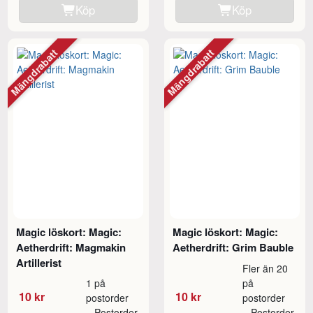
Köp
Köp
Mängdrabatt
Mängdrabatt
Magic löskort: Magic:
Magic löskort: Magic:
Aetherdrift: Magmakin
Aetherdrift: Grim Bauble
Artillerist
Fler än 20
1 på
på
10 kr
10 kr
postorder
postorder
Postorder
Postorder