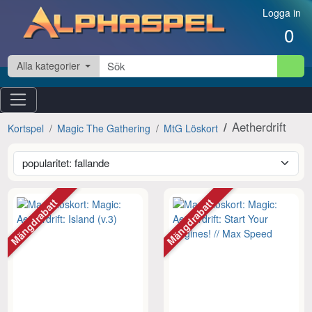
Hoppa till innehåll
Logga in
0
Alla kategorier
Aetherdrift
Kortspel
Magic The Gathering
MtG Löskort
Mängdrabatt
Mängdrabatt