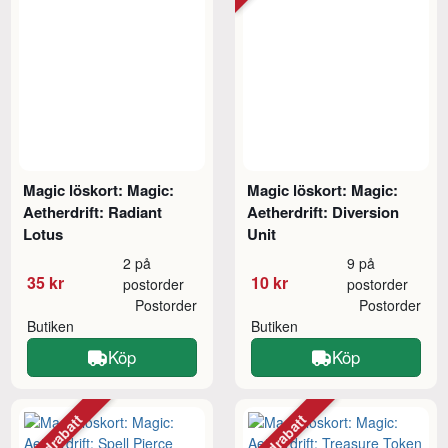
Magic löskort: Magic:
Magic löskort: Magic:
Aetherdrift: Radiant
Aetherdrift: Diversion
Lotus
Unit
2 på
9 på
35 kr
10 kr
postorder
postorder
Postorder
Postorder
Butiken
Butiken
Köp
Köp
Mängdrabatt
Mängdrabatt