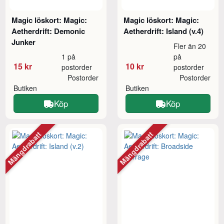
Magic löskort: Magic:
Magic löskort: Magic:
Aetherdrift: Demonic
Aetherdrift: Island (v.4)
Junker
Fler än 20
1 på
på
15 kr
10 kr
postorder
postorder
Postorder
Postorder
Butiken
Butiken
Köp
Köp
Mängdrabatt
Mängdrabatt