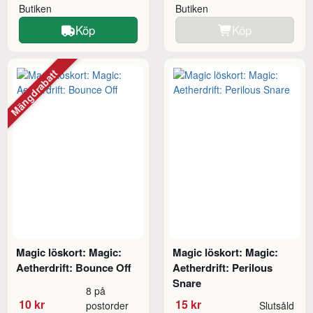
Butiken
Butiken
Köp
Köp
Mängdrabatt
Magic löskort: Magic:
Magic löskort: Magic:
Aetherdrift: Bounce Off
Aetherdrift: Perilous
Snare
8 på
10 kr
15 kr
postorder
Slutsåld