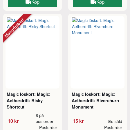
Köp
Köp
Mängdrabatt
Magic löskort: Magic:
Magic löskort: Magic:
Aetherdrift: Risky
Aetherdrift: Riverchurn
Shortcut
Monument
8 på
10 kr
15 kr
postorder
Slutsåld
Postorder
Postorder