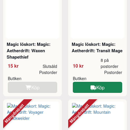
Magic löskort: Magic:
Magic löskort: Magic:
Aetherdrift: Waxen
Aetherdrift: Transit Mage
Shapethief
8 på
15 kr
10 kr
Slutsåld
postorder
Postorder
Postorder
Butiken
Butiken
Köp
Köp
Mängdrabatt
Mängdrabatt