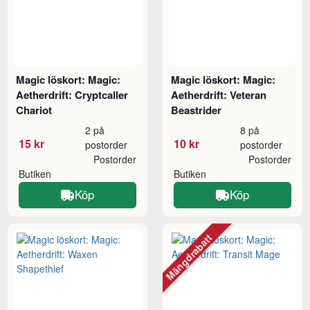
Magic löskort: Magic:
Magic löskort: Magic:
Aetherdrift: Cryptcaller
Aetherdrift: Veteran
Chariot
Beastrider
2 på
8 på
15 kr
10 kr
postorder
postorder
Postorder
Postorder
Butiken
Butiken
Köp
Köp
Mängdrabatt