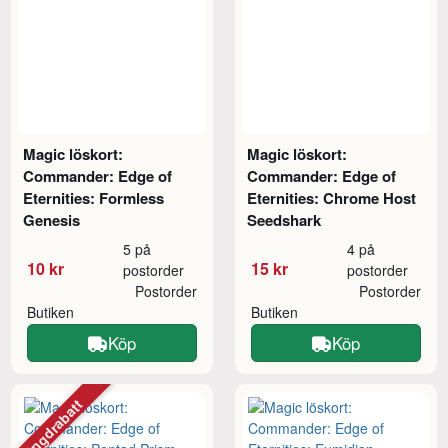
Magic löskort:
Magic löskort:
Commander: Edge of
Commander: Edge of
Eternities: Formless
Eternities: Chrome Host
Genesis
Seedshark
5 på
4 på
10 kr
15 kr
postorder
postorder
Postorder
Postorder
Butiken
Butiken
Köp
Köp
Mängdrabatt