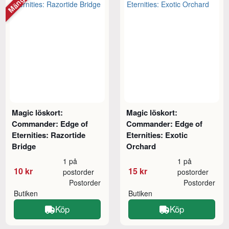
Magic löskort:
Magic löskort:
Commander: Edge of
Commander: Edge of
Eternities: Razortide
Eternities: Exotic
Bridge
Orchard
1 på
1 på
10 kr
15 kr
postorder
postorder
Postorder
Postorder
Butiken
Butiken
Köp
Köp