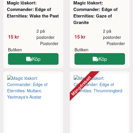
Magic löskort:
Magic löskort:
Commander: Edge of
Commander: Edge of
Eternities: Wake the Past
Eternities: Gaze of
Granite
2 på
2 på
15 kr
15 kr
postorder
postorder
Postorder
Postorder
Butiken
Butiken
Köp
Köp
Mängdrabatt