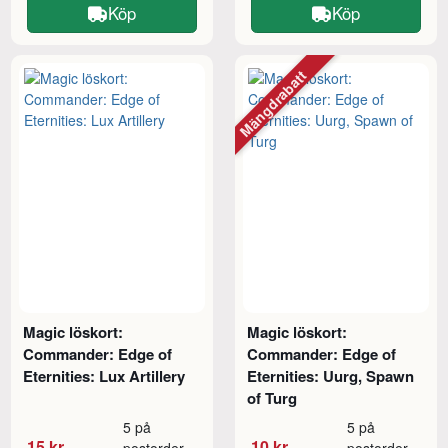
Köp
Köp
Mängdrabatt
Magic löskort:
Magic löskort:
Commander: Edge of
Commander: Edge of
Eternities: Lux Artillery
Eternities: Uurg, Spawn
of Turg
5 på
5 på
15 kr
10 kr
postorder
postorder