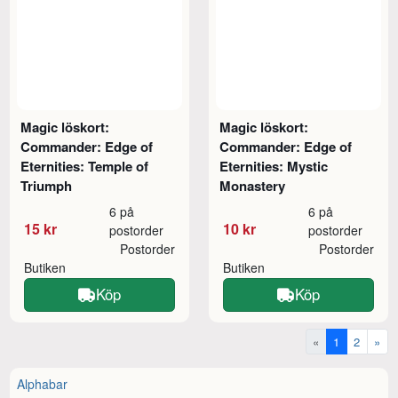
Magic löskort:
Magic löskort:
Commander: Edge of
Commander: Edge of
Eternities: Temple of
Eternities: Mystic
Triumph
Monastery
6 på
6 på
15 kr
10 kr
postorder
postorder
Postorder
Postorder
Butiken
Butiken
Köp
Köp
«
1
2
»
Alphabar