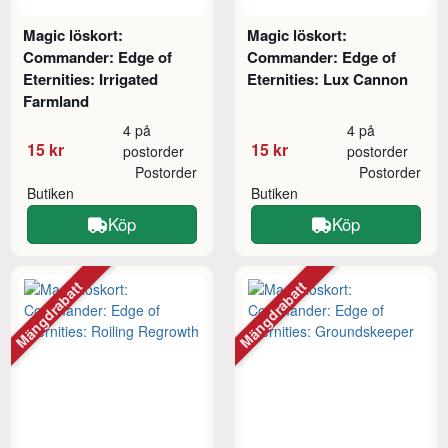
Magic löskort:
Magic löskort:
Commander: Edge of
Commander: Edge of
Eternities: Irrigated
Eternities: Lux Cannon
Farmland
4 på
4 på
15 kr
15 kr
postorder
postorder
Postorder
Postorder
Butiken
Butiken
Köp
Köp
Mängdrabatt
Mängdrabatt