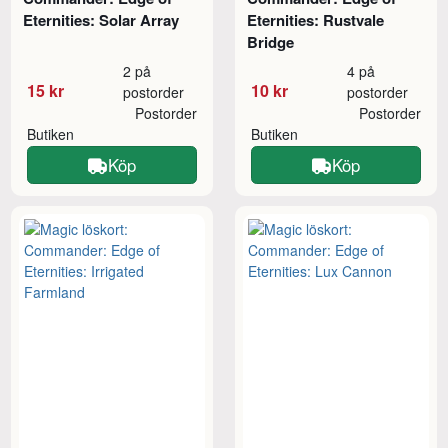
Eternities: Solar Array
Eternities: Rustvale
Bridge
2 på
4 på
15 kr
10 kr
postorder
postorder
Postorder
Postorder
Butiken
Butiken
Köp
Köp