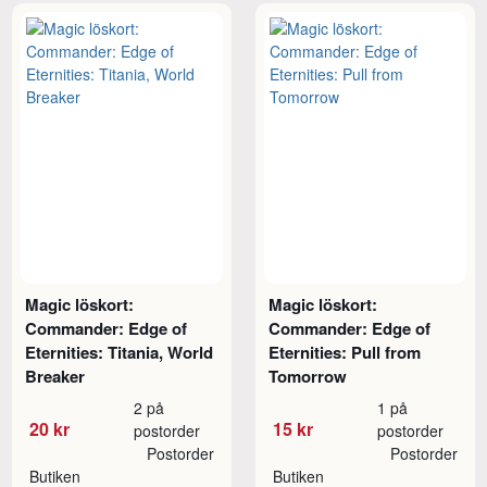
Magic löskort:
Magic löskort:
Commander: Edge of
Commander: Edge of
Eternities: Titania, World
Eternities: Pull from
Breaker
Tomorrow
2 på
1 på
20 kr
15 kr
postorder
postorder
Postorder
Postorder
Butiken
Butiken