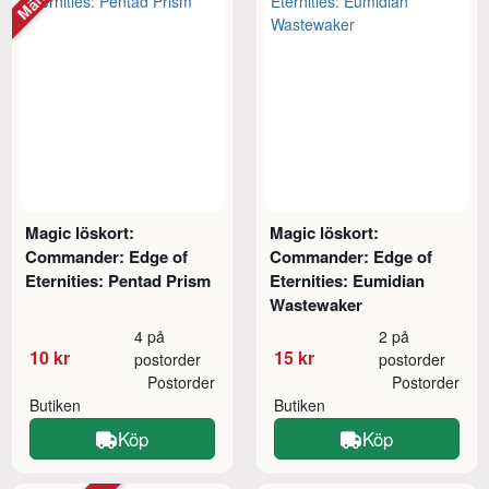
Magic löskort:
Magic löskort:
Commander: Edge of
Commander: Edge of
Eternities: Pentad Prism
Eternities: Eumidian
Wastewaker
4 på
2 på
10 kr
15 kr
postorder
postorder
Postorder
Postorder
Butiken
Butiken
Köp
Köp