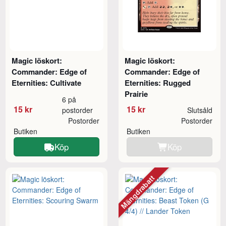
Magic löskort:
Magic löskort:
Commander: Edge of
Commander: Edge of
Eternities: Cultivate
Eternities: Rugged
Prairie
6 på
15 kr
15 kr
postorder
Slutsåld
Postorder
Postorder
Butiken
Butiken
Köp
Köp
Mängdrabatt