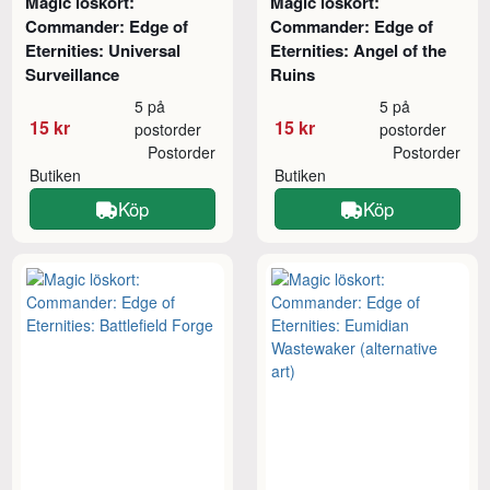
Magic löskort:
Magic löskort:
Commander: Edge of
Commander: Edge of
Eternities: Universal
Eternities: Angel of the
Surveillance
Ruins
5 på
5 på
15 kr
15 kr
postorder
postorder
Postorder
Postorder
Butiken
Butiken
Köp
Köp