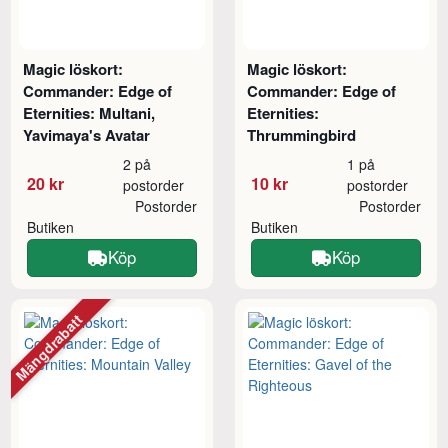
Magic löskort:
Magic löskort:
Commander: Edge of
Commander: Edge of
Eternities: Multani,
Eternities:
Yavimaya's Avatar
Thrummingbird
2 på
1 på
20 kr
10 kr
postorder
postorder
Postorder
Postorder
Butiken
Butiken
Köp
Köp
Mängdrabatt