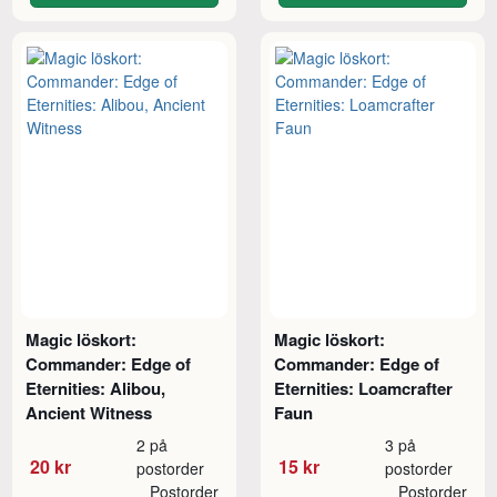
Magic löskort:
Magic löskort:
Commander: Edge of
Commander: Edge of
Eternities: Alibou,
Eternities: Loamcrafter
Ancient Witness
Faun
2 på
3 på
20 kr
15 kr
postorder
postorder
Postorder
Postorder