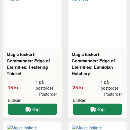
Magic löskort:
Magic löskort:
Commander: Edge of
Commander: Edge of
Eternities: Festering
Eternities: Eumidian
Thicket
Hatchery
1 på
1 på
15 kr
35 kr
postorder
postorder
Postorder
Postorder
Butiken
Butiken
Köp
Köp