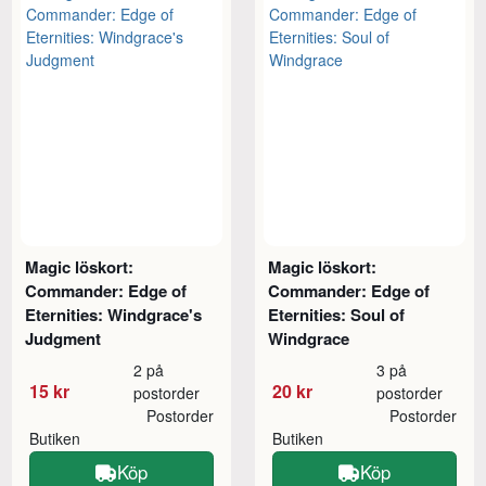
Magic löskort:
Magic löskort:
Commander: Edge of
Commander: Edge of
Eternities: Windgrace's
Eternities: Soul of
Judgment
Windgrace
2 på
3 på
15 kr
20 kr
postorder
postorder
Postorder
Postorder
Butiken
Butiken
Köp
Köp