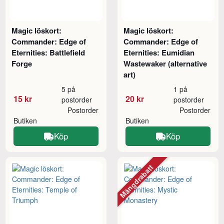
Magic löskort:
Magic löskort:
Commander: Edge of
Commander: Edge of
Eternities: Battlefield
Eternities: Eumidian
Forge
Wastewaker (alternative
art)
5 på
1 på
15 kr
20 kr
postorder
postorder
Postorder
Postorder
Butiken
Butiken
Köp
Köp
Mängdrabatt