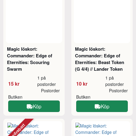
Magic löskort:
Magic löskort:
Commander: Edge of
Commander: Edge of
Eternities: Scouring
Eternities: Beast Token
Swarm
(G 4/4) // Lander Token
1 på
1 på
15 kr
10 kr
postorder
postorder
Postorder
Postorder
Butiken
Butiken
Köp
Köp
Mängdrabatt