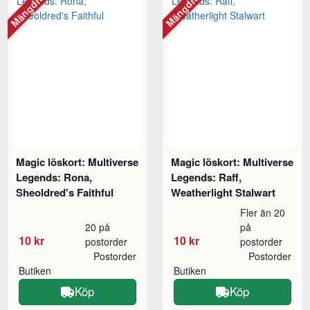
Mängdrabatt
Mängdrabatt
Magic löskort: Multiverse
Magic löskort: Multiverse
Legends: Rona,
Legends: Raff,
Sheoldred's Faithful
Weatherlight Stalwart
Fler än 20
20 på
på
10 kr
10 kr
postorder
postorder
Postorder
Postorder
Butiken
Butiken
Köp
Köp