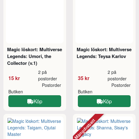
Magic löskort: Multiverse
Magic löskort: Multiverse
Legends: Umori, the
Legends: Teysa Karlov
Collector (v.1)
2 på
2 på
15 kr
35 kr
postorder
postorder
Postorder
Postorder
Butiken
Butiken
Köp
Köp
Mängdrabatt