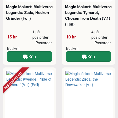
Magic löskort: Multiverse
Magic löskort: Multiverse
Legends: Zada, Hedron
Legends: Tymaret,
Grinder (Foil)
Chosen from Death (V.1)
(Foil)
1 på
4 på
15 kr
10 kr
postorder
postorder
Postorder
Postorder
Butiken
Butiken
Köp
Köp
Mängdrabatt