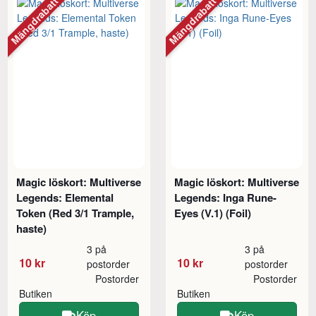
Mängdrabatt
Mängdrabatt
Magic löskort: Multiverse
Magic löskort: Multiverse
Legends: Elemental
Legends: Inga Rune-
Token (Red 3/1 Trample,
Eyes (V.1) (Foil)
haste)
3 på
3 på
10 kr
10 kr
postorder
postorder
Postorder
Postorder
Butiken
Butiken
Köp
Köp