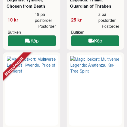
Chosen from Death
Guardian of Thraben
19 på
2 på
10 kr
25 kr
postorder
postorder
Postorder
Postorder
Butiken
Butiken
Köp
Köp
Mängdrabatt