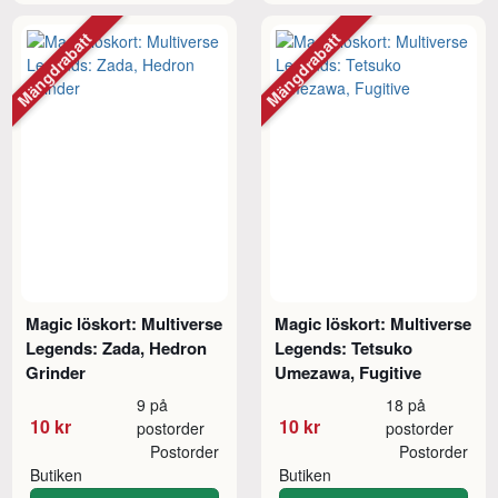
Mängdrabatt
Mängdrabatt
Magic löskort: Multiverse
Magic löskort: Multiverse
Legends: Zada, Hedron
Legends: Tetsuko
Grinder
Umezawa, Fugitive
9 på
18 på
10 kr
10 kr
postorder
postorder
Postorder
Postorder
Butiken
Butiken