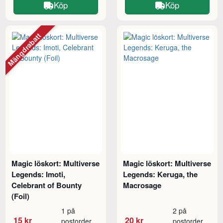
Köp
Köp
Mängdrabatt
Magic löskort: Multiverse
Magic löskort: Multiverse
Legends: Imoti,
Legends: Keruga, the
Celebrant of Bounty
Macrosage
(Foil)
1 på
2 på
15 kr
20 kr
postorder
postorder