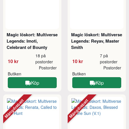
Magic löskort: Multiverse
Magic löskort: Multiverse
Legends: Imoti,
Legends: Reyav, Master
Celebrant of Bounty
Smith
18 på
7 på
10 kr
10 kr
postorder
postorder
Postorder
Postorder
Butiken
Butiken
Köp
Köp
Mängdrabatt
Mängdrabatt