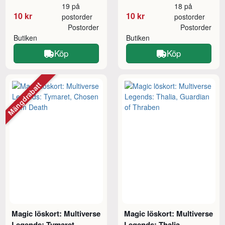
19 på
18 på
10 kr
10 kr
postorder
postorder
Postorder
Postorder
Butiken
Butiken
Köp
Köp
Mängdrabatt
Magic löskort: Multiverse
Magic löskort: Multiverse
Legends: Tymaret,
Legends: Thalia,