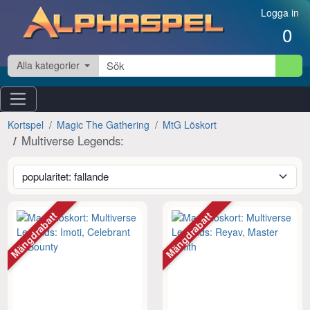
Hoppa till innehåll
Logga in
0
Alla kategorier
Kortspel
Magic The Gathering
MtG Löskort
Multiverse Legends:
Mängdrabatt
Mängdrabatt