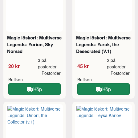
Magic löskort: Multiverse
Magic löskort: Multiverse
Legends: Yorion, Sky
Legends: Yarok, the
Nomad
Desecrated (V.1)
3 på
2 på
20 kr
45 kr
postorder
postorder
Postorder
Postorder
Butiken
Butiken
Köp
Köp