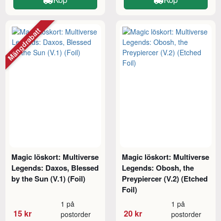
Mängdrabatt
Magic löskort: Multiverse
Magic löskort: Multiverse
Legends: Daxos, Blessed
Legends: Obosh, the
by the Sun (V.1) (Foil)
Preypiercer (V.2) (Etched
Foil)
1 på
1 på
15 kr
20 kr
postorder
postorder