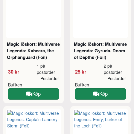
Magic löskort: Multiverse
Magic löskort: Multiverse
Legends: Kaheera, the
Legends: Gyruda, Doom
Orphanguard (Foil)
of Depths (Foil)
1 på
2 på
30 kr
25 kr
postorder
postorder
Postorder
Postorder
Butiken
Butiken
Köp
Köp