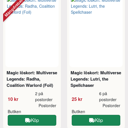
Mängdrabatt
Magic löskort: Multiverse
Magic löskort: Multiverse
Legends: Radha,
Legends: Lutri, the
Coalition Warlord (Foil)
Spellchaser
2 på
6 på
10 kr
25 kr
postorder
postorder
Postorder
Postorder
Butiken
Butiken
Köp
Köp