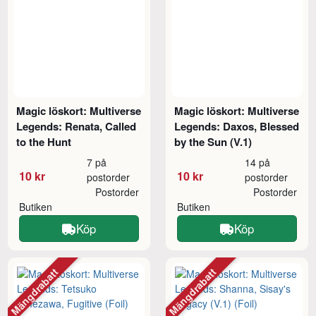
Magic löskort: Multiverse
Magic löskort: Multiverse
Legends: Renata, Called
Legends: Daxos, Blessed
to the Hunt
by the Sun (V.1)
7 på
14 på
10 kr
10 kr
postorder
postorder
Postorder
Postorder
Butiken
Butiken
Köp
Köp
Mängdrabatt
Mängdrabatt