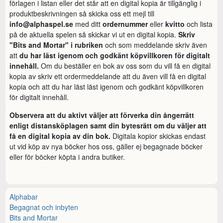
förlagen i listan eller det står att en digital kopia är tillgänglig i
produktbeskrivningen så skicka oss ett mejl till
info@alphaspel.se
med ditt
ordernummer
eller
kvitto
och lista
på de aktuella spelen så skickar vi ut en digital kopia.
Skriv
"Bits and Mortar" i rubriken
och som meddelande skriv även
att
du har läst igenom och godkänt köpvillkoren för digitalt
innehåll.
Om du beställer en bok av oss som du vill få en digital
kopia av skriv ett ordermeddelande att du även vill få en digital
kopia och att du har läst läst igenom och godkänt köpvillkoren
för digitalt innehåll.
Observera att du aktivt väljer att förverka din ångerrätt
enligt distansköplagen samt din bytesrätt om du väljer att
få en digital kopia av din bok.
Digitala kopior skickas endast
ut vid köp av nya böcker hos oss, gäller ej begagnade böcker
eller för böcker köpta i andra butiker.
Alphabar
Begagnat och inbyten
Bits and Mortar