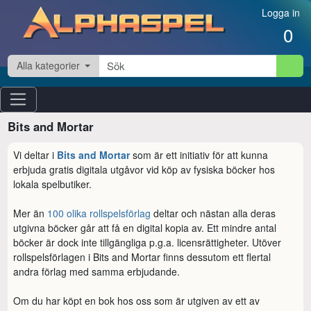
Hoppa till innehåll
Logga in
0
Alla kategorier
Bits and Mortar
Vi deltar i
Bits and Mortar
som är ett initiativ för att kunna
erbjuda gratis digitala utgåvor vid köp av fysiska böcker hos
lokala spelbutiker.
Mer än
100 olika rollspelsförlag
deltar och nästan alla deras
utgivna böcker går att få en digital kopia av. Ett mindre antal
böcker är dock inte tillgängliga p.g.a. licensrättigheter. Utöver
rollspelsförlagen i Bits and Mortar finns dessutom ett flertal
andra förlag med samma erbjudande.
Om du har köpt en bok hos oss som är utgiven av ett av