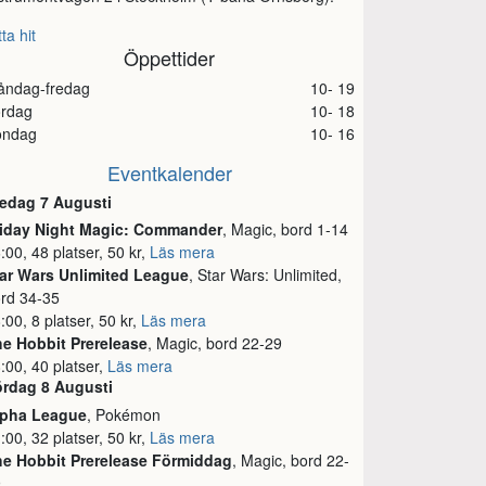
tta hit
Öppettider
åndag-fredag
10- 19
ördag
10- 18
öndag
10- 16
Eventkalender
edag 7 Augusti
riday Night Magic: Commander
, Magic, bord 1-14
:00, 48 platser, 50 kr,
Läs mera
ar Wars Unlimited League
, Star Wars: Unlimited,
rd 34-35
:00, 8 platser, 50 kr,
Läs mera
e Hobbit Prerelease
, Magic, bord 22-29
:00, 40 platser,
Läs mera
ördag 8 Augusti
lpha League
, Pokémon
:00, 32 platser, 50 kr,
Läs mera
he Hobbit Prerelease Förmiddag
, Magic, bord 22-
9