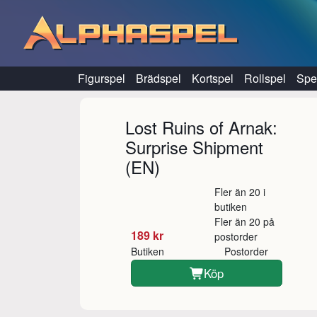
Hoppa till innehåll
Figurspel
Brädspel
Kortspel
Rollspel
Spel
Lost Ruins of Arnak:
Surprise Shipment
(EN)
Fler än 20 i
butiken
Fler än 20 på
189 kr
postorder
Butiken
Postorder
Köp