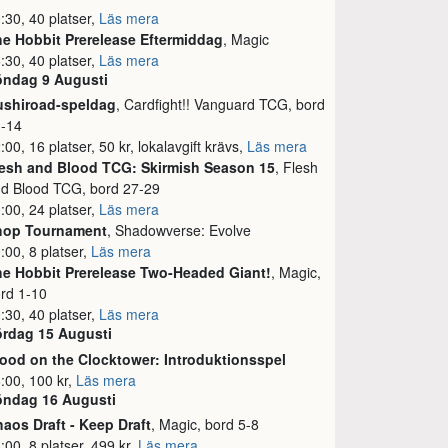
:30, 40 platser,
Läs mera
e Hobbit Prerelease Eftermiddag
, Magic
:30, 40 platser,
Läs mera
öndag 9 Augusti
ushiroad-speldag
, Cardfight!! Vanguard TCG, bord
1-14
:00, 16 platser, 50 kr, lokalavgift krävs,
Läs mera
lesh and Blood TCG: Skirmish Season 15
, Flesh
d Blood TCG, bord 27-29
:00, 24 platser,
Läs mera
hop Tournament
, Shadowverse: Evolve
:00, 8 platser,
Läs mera
e Hobbit Prerelease Two-Headed Giant!
, Magic,
rd 1-10
:30, 40 platser,
Läs mera
ördag 15 Augusti
ood on the Clocktower: Introduktionsspel
:00, 100 kr,
Läs mera
öndag 16 Augusti
aos Draft - Keep Draft
, Magic, bord 5-8
:00, 8 platser, 499 kr,
Läs mera