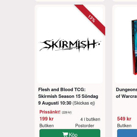
13%
Flesh and Blood TCG:
Dungeons
Skirmish Season 15 Söndag
of Warcra
9 Augusti 10:30
(Skickas ej)
Prissänkt!
(229 kr)
199 kr
549 kr
4 i butiken
Butiken
Postorder
Butiken
Köp