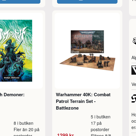
Al
Ve
ch Demoner:
Warhammer 40K: Combat
Patrol Terrain Set -
Battlezone
Ho
5 i butiken
oc
8 i butiken
17 på
er
Fler än 20 på
postorder
1299 kr
postorder
Släpps 8/8