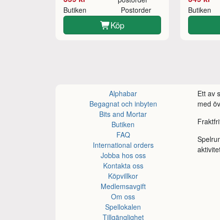
Butiken
Postorder
Butiken
Köp
Alphabar
Ett av
Begagnat och inbyten
med öve
Bits and Mortar
Fraktfr
Butiken
FAQ
Spelru
International orders
aktivite
Jobba hos oss
Kontakta oss
Köpvillkor
Medlemsavgift
Om oss
Spellokalen
Tillgänglighet