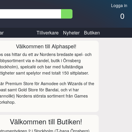
Logga in
0
ar
Tillverkare
Nyheter
Butiken
Välkommen till Alphaspel!
s oss hittar du ett av Nordens bredaste spel- och
bbysortiment via e-handel, butik i Örnsberg
tockholm), spelcafé och bar med fullständiga
ttigheter samt spelytor med totalt 150 sittplatser.
 är Premium Store för Asmodee och Wizards of the
ast samt Gold Store för Bandai, och vi har
annolikt) Nordens största sortiment från Games
orkshop.
Välkommen till Butiken!
strumentvägen 2 i Stockholm (T-bana Örnsberg).