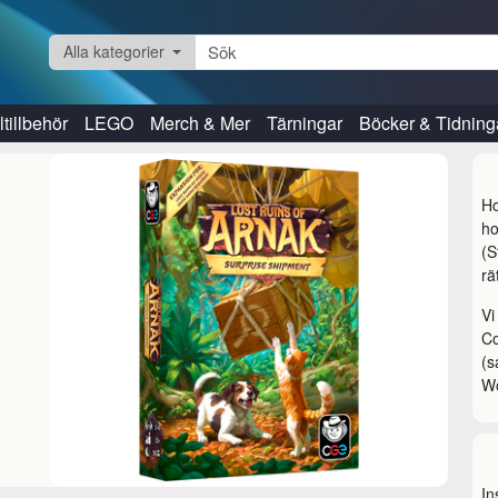
Alla kategorier
tillbehör
LEGO
Merch & Mer
Tärningar
Böcker & Tidning
Ho
ho
(S
rä
Vi
Co
(s
W
In