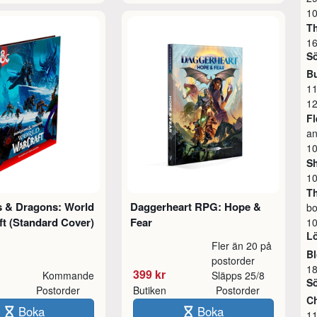
10
Th
16
S
B
1
12
F
an
10
S
10
Th
 & Dragons: World
Daggerheart RPG: Hope &
bo
ft (Standard Cover)
Fear
10
L
Fler än 20 på
Bl
postorder
18
399 kr
Kommande
Släpps 25/8
S
Postorder
Butiken
Postorder
Ch
Boka
Boka
11