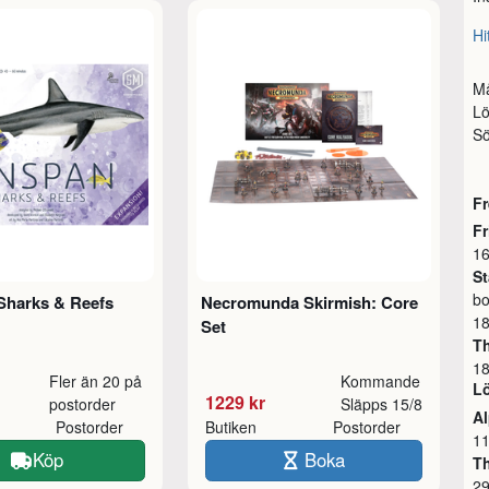
Hi
M
L
S
Fr
F
16
St
bo
Sharks & Reefs
Necromunda Skirmish: Core
18
Set
Th
18
Fler än 20 på
Kommande
L
1229 kr
postorder
Släpps 15/8
A
Postorder
Butiken
Postorder
11
Köp
Boka
T
2