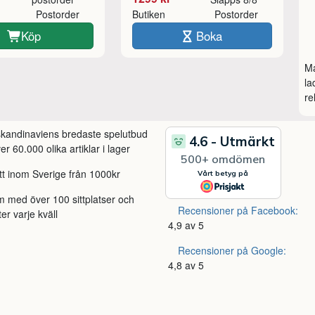
Postorder
Butiken
Postorder
Köp
Boka
Ma
la
re
 skandinaviens bredaste spelutbud
r 60.000 olika artiklar i lager
itt inom Sverige från 1000kr
m med över 100 sittplatser och
Recensioner på Facebook:
ter varje kväll
4,9 av 5
Recensioner på Google:
4,8 av 5