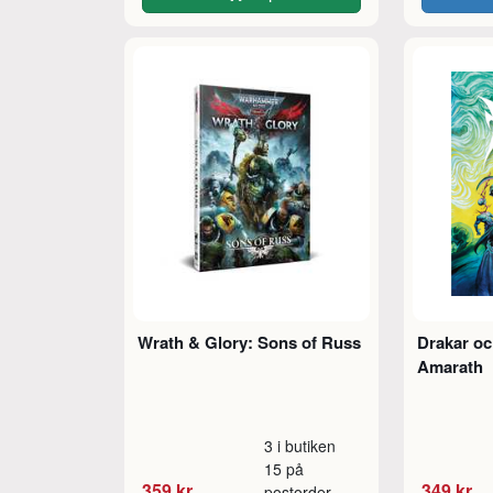
Wrath & Glory: Sons of Russ
Drakar o
Amarath
3 i butiken
15 på
359 kr
349 kr
postorder