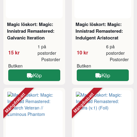
Magic löskort: Magic:
Magic löskort: Magic:
Innistrad Remastered:
Innistrad Remastered:
Galvanic Iteration
Indulgent Aristocrat
1 på
6 på
15 kr
10 kr
postorder
postorder
Postorder
Postorder
Butiken
Butiken
Köp
Köp
Mängdrabatt
Mängdrabatt