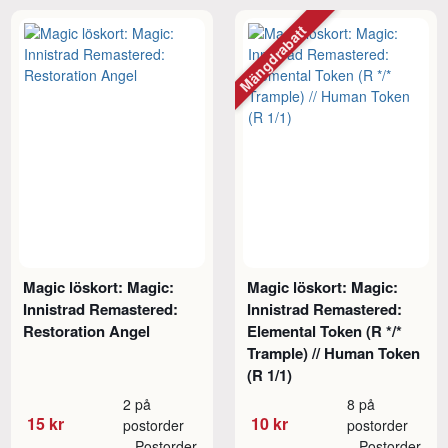
Mängdrabatt
Magic löskort: Magic:
Magic löskort: Magic:
Innistrad Remastered:
Innistrad Remastered:
Restoration Angel
Elemental Token (R */*
Trample) // Human Token
(R 1/1)
2 på
8 på
15 kr
10 kr
postorder
postorder
Postorder
Postorder