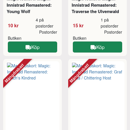
Innistrad Remastered:
Innistrad Remastered:
Young Wolf
Traverse the Ulvenwald
4 på
1 på
10 kr
15 kr
postorder
postorder
Postorder
Postorder
Butiken
Butiken
Köp
Köp
Mängdrabatt
Mängdrabatt