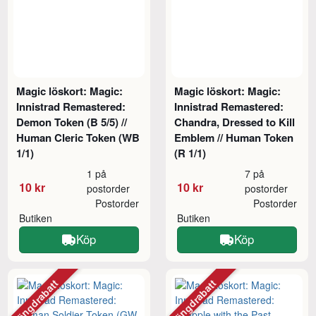
Magic löskort: Magic:
Magic löskort: Magic:
Innistrad Remastered:
Innistrad Remastered:
Demon Token (B 5/5) //
Chandra, Dressed to Kill
Human Cleric Token (WB
Emblem // Human Token
1/1)
(R 1/1)
1 på
7 på
10 kr
10 kr
postorder
postorder
Postorder
Postorder
Butiken
Butiken
Köp
Köp
Mängdrabatt
Mängdrabatt