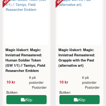
Magic löskort: Magic:
Magic löskort: Magic:
Innistrad Remastered:
Innistrad Remastered:
Human Soldier Token
Grapple with the Past
(GW 1/1) // Tamiyo, Field
(alternative art)
Researcher Emblem
8 på
6 på
10 kr
10 kr
postorder
postorder
Postorder
Postorder
Butiken
Butiken
Köp
Köp