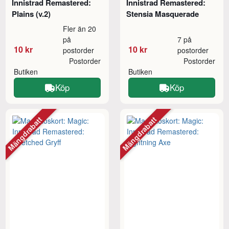
Innistrad Remastered:
Innistrad Remastered:
Plains (v.2)
Stensia Masquerade
Fler än 20
på
7 på
10 kr
10 kr
postorder
postorder
Postorder
Postorder
Butiken
Butiken
Köp
Köp
Mängdrabatt
Mängdrabatt