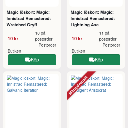
Magic löskort: Magic:
Magic löskort: Magic:
Innistrad Remastered:
Innistrad Remastered:
Wretched Gryff
Lightning Axe
10 på
11 på
10 kr
10 kr
postorder
postorder
Postorder
Postorder
Butiken
Butiken
Köp
Köp
Mängdrabatt