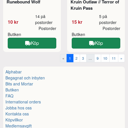
Runebound Wolf
Kruin Outlaw // Terror of
Kruin Pass
14 på
5 på
10 kr
15 kr
postorder
postorder
Postorder
Postorder
Butiken
Butiken
Köp
Köp
«
1
2
3
...
9
10
11
»
Alphabar
Begagnat och inbyten
Bits and Mortar
Butiken
FAQ
International orders
Jobba hos oss
Kontakta oss
Köpvillkor
Medlemsavgift