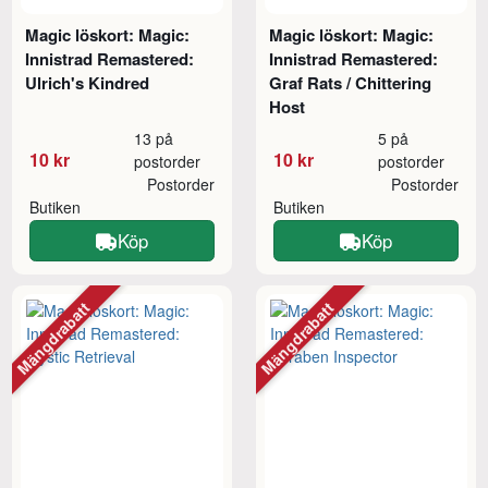
Magic löskort: Magic:
Magic löskort: Magic:
Innistrad Remastered:
Innistrad Remastered:
Ulrich's Kindred
Graf Rats / Chittering
Host
13 på
5 på
10 kr
10 kr
postorder
postorder
Postorder
Postorder
Butiken
Butiken
Köp
Köp
Mängdrabatt
Mängdrabatt