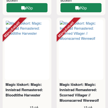
Butiken
Butiken
Köp
Köp
Mängdrabatt
Mängdrabatt
Magic löskort: Magic:
Magic löskort: Magic:
Innistrad Remastered:
Innistrad Remastered:
Bloodtithe Harvester
Scorned Villager //
Moonscarred Werewolf
15 på
15 på