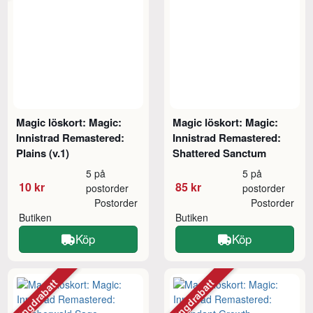
Magic löskort: Magic:
Magic löskort: Magic:
Innistrad Remastered:
Innistrad Remastered:
Plains (v.1)
Shattered Sanctum
5 på
5 på
10 kr
85 kr
postorder
postorder
Postorder
Postorder
Butiken
Butiken
Köp
Köp
Mängdrabatt
Mängdrabatt