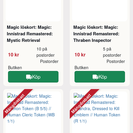
Magic löskort: Magic:
Magic löskort: Magic:
Innistrad Remastered:
Innistrad Remastered:
Mystic Retrieval
Thraben Inspector
10 på
5 på
10 kr
10 kr
postorder
postorder
Postorder
Postorder
Butiken
Butiken
Köp
Köp
Mängdrabatt
Mängdrabatt