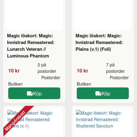
Magic löskort: Magic:
Magic löskort: Magic:
Innistrad Remastered:
Innistrad Remastered:
Lunarch Veteran //
Plains (v.1) (Foil)
Luminous Phantom
2 på
7 på
10 kr
10 kr
postorder
postorder
Postorder
Postorder
Butiken
Butiken
Köp
Köp
Mängdrabatt