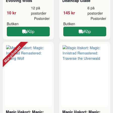
Evolving Wilds
Deathcap Glade
12 på
6 på
10 kr
145 kr
postorder
postorder
Postorder
Postorder
Butiken
Butiken
Köp
Köp
Mängdrabatt
Magic löskort: Magic:
Magic löskort: Magic: