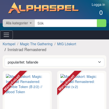
Hoppa till innehåll
Logga in
0
Alla kategorier
Kortspel
Magic The Gathering
MtG Löskort
Innistrad Remastered
Mängdrabatt
Mängdrabatt