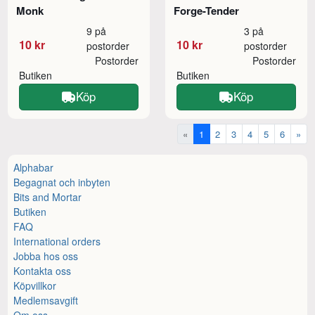
Monk
Forge-Tender
9 på
3 på
10 kr
10 kr
postorder
postorder
Postorder
Postorder
Butiken
Butiken
Köp
Köp
«
1
2
3
4
5
6
»
Alphabar
Begagnat och inbyten
Bits and Mortar
Butiken
FAQ
International orders
Jobba hos oss
Kontakta oss
Köpvillkor
Medlemsavgift
Om oss