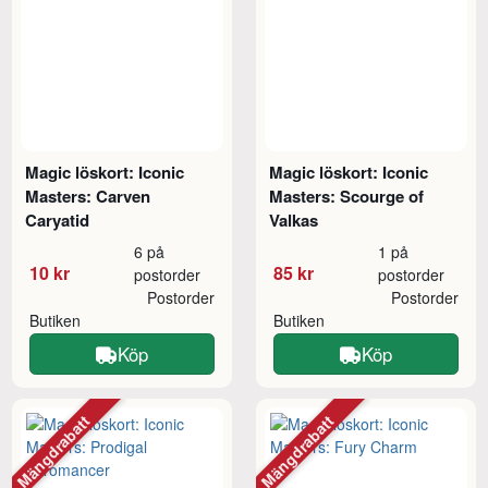
Magic löskort: Iconic
Magic löskort: Iconic
Masters: Carven
Masters: Scourge of
Caryatid
Valkas
6 på
1 på
10 kr
85 kr
postorder
postorder
Postorder
Postorder
Butiken
Butiken
Köp
Köp
Mängdrabatt
Mängdrabatt