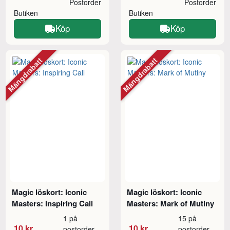
Postorder
Postorder
Butiken
Butiken
Köp
Köp
Mängdrabatt
Mängdrabatt
Magic löskort: Iconic
Magic löskort: Iconic
Masters: Inspiring Call
Masters: Mark of Mutiny
1 på
15 på
10 kr
10 kr
postorder
postorder