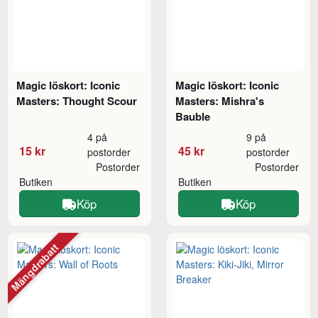
Magic löskort: Iconic
Magic löskort: Iconic
Masters: Thought Scour
Masters: Mishra's
Bauble
4 på
9 på
15 kr
45 kr
postorder
postorder
Postorder
Postorder
Butiken
Butiken
Köp
Köp
Mängdrabatt