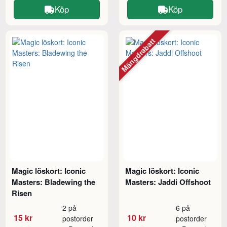
Köp
Köp
Mängdrabatt
Magic löskort: Iconic
Magic löskort: Iconic
Masters: Bladewing the
Masters: Jaddi Offshoot
Risen
2 på
6 på
15 kr
10 kr
postorder
postorder