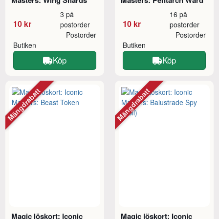
Masters: Wing Shards
Masters: Pentarch Ward
3 på
16 på
10 kr
10 kr
postorder
postorder
Postorder
Postorder
Butiken
Butiken
Köp
Köp
Mängdrabatt
Mängdrabatt
Magic löskort: Iconic
Magic löskort: Iconic