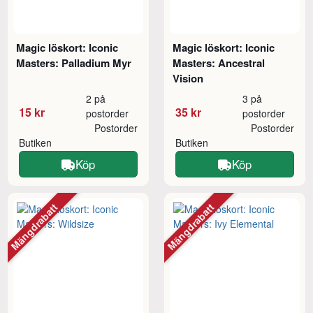
Magic löskort: Iconic
Magic löskort: Iconic
Masters: Palladium Myr
Masters: Ancestral
Vision
2 på
3 på
15 kr
35 kr
postorder
postorder
Postorder
Postorder
Butiken
Butiken
Köp
Köp
Mängdrabatt
Mängdrabatt