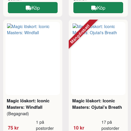
Köp
Köp
Mängdrabatt
Magic löskort: Iconic
Magic löskort: Iconic
Masters: Windfall
Masters: Ojutai's Breath
(Begagnad)
1 på
17 på
75 kr
10 kr
postorder
postorder