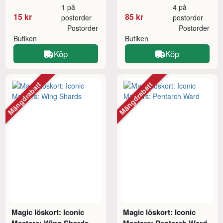
1 på
4 på
15 kr
85 kr
postorder
postorder
Postorder
Postorder
Butiken
Butiken
Köp
Köp
Mängdrabatt
Mängdrabatt
Magic löskort: Iconic
Magic löskort: Iconic