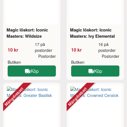
Magic löskort: Iconic
Magic löskort: Iconic
Masters: Wildsize
Masters: Ivy Elemental
17 på
16 på
10 kr
10 kr
postorder
postorder
Postorder
Postorder
Butiken
Butiken
Köp
Köp
Mängdrabatt
Mängdrabatt