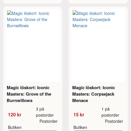
Magic löskort: Iconic
Magic löskort: Iconic
Masters: Grove of the
Masters: Corpsejack
Burnwillows
Menace
3 på
1 på
120 kr
15 kr
postorder
postorder
Postorder
Postorder
Butiken
Butiken