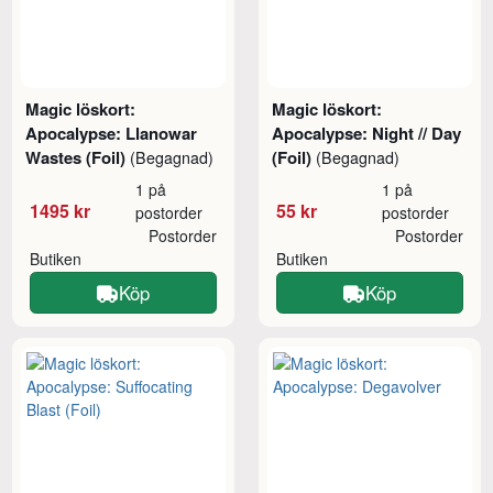
Magic löskort:
Magic löskort:
Apocalypse: Llanowar
Apocalypse: Night // Day
Wastes (Foil)
(Foil)
(Begagnad)
(Begagnad)
1 på
1 på
1495 kr
55 kr
postorder
postorder
Postorder
Postorder
Butiken
Butiken
Köp
Köp