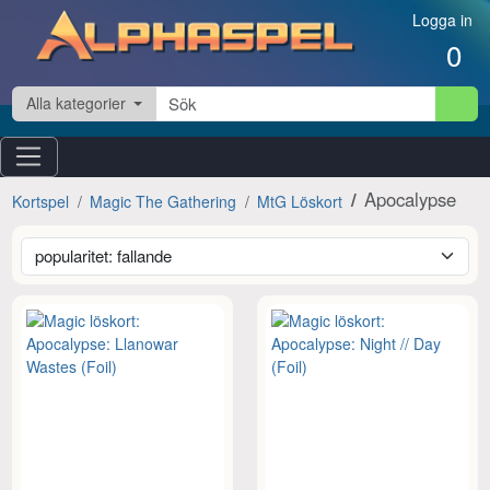
Hoppa till innehåll
Logga in
0
Alla kategorier
Apocalypse
Kortspel
Magic The Gathering
MtG Löskort