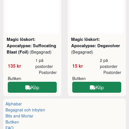
Magic löskort:
Magic löskort:
Apocalypse: Suffocating
Apocalypse: Degavolver
Blast (Foil)
(Begagnad)
(Begagnad)
1 på
2 på
135 kr
15 kr
postorder
postorder
Postorder
Postorder
Butiken
Butiken
Köp
Köp
Alphabar
Begagnat och inbyten
Bits and Mortar
Butiken
FAQ