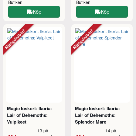
Butiken
Butiken
Köp
Köp
Mängdrabatt
Mängdrabatt
Magic löskort: Ikoria:
Magic löskort: Ikoria:
Lair of Behemoths:
Lair of Behemoths:
Vulpikeet
Splendor Mare
13 på
14 på