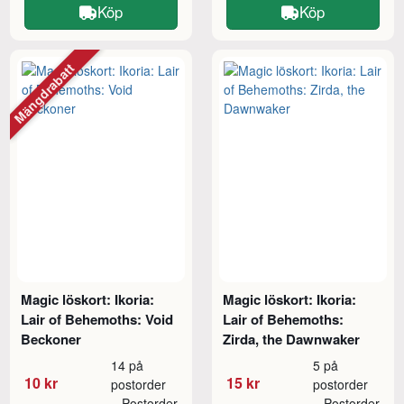
Köp
Köp
Mängdrabatt
Magic löskort: Ikoria:
Magic löskort: Ikoria:
Lair of Behemoths: Void
Lair of Behemoths:
Beckoner
Zirda, the Dawnwaker
14 på
5 på
10 kr
15 kr
postorder
postorder
Postorder
Postorder