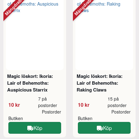
Mängdrabatt
Mängdrabatt
Magic löskort: Ikoria:
Magic löskort: Ikoria:
Lair of Behemoths:
Lair of Behemoths:
Auspicious Starrix
Raking Claws
7 på
15 på
10 kr
10 kr
postorder
postorder
Postorder
Postorder
Butiken
Butiken
Köp
Köp