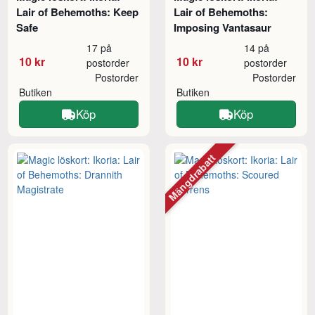
Lair of Behemoths: Keep
Lair of Behemoths:
Safe
Imposing Vantasaur
17 på
14 på
10 kr
10 kr
postorder
postorder
Postorder
Postorder
Butiken
Butiken
Köp
Köp
Mängdrabatt