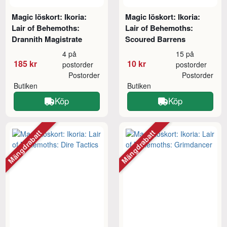
Magic löskort: Ikoria:
Magic löskort: Ikoria:
Lair of Behemoths:
Lair of Behemoths:
Drannith Magistrate
Scoured Barrens
4 på
15 på
185 kr
10 kr
postorder
postorder
Postorder
Postorder
Butiken
Butiken
Köp
Köp
Mängdrabatt
Mängdrabatt