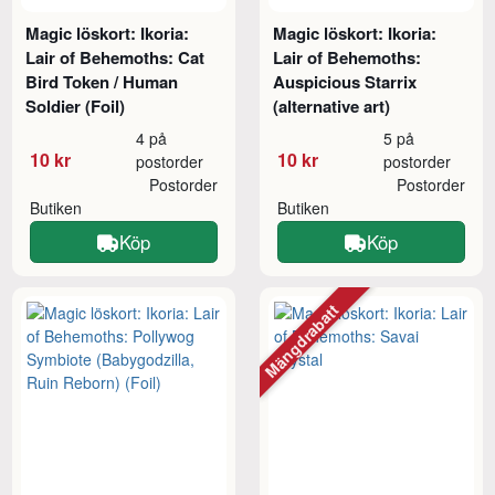
Magic löskort: Ikoria:
Magic löskort: Ikoria:
Lair of Behemoths: Cat
Lair of Behemoths:
Bird Token / Human
Auspicious Starrix
Soldier (Foil)
(alternative art)
4 på
5 på
10 kr
10 kr
postorder
postorder
Postorder
Postorder
Butiken
Butiken
Köp
Köp
Mängdrabatt