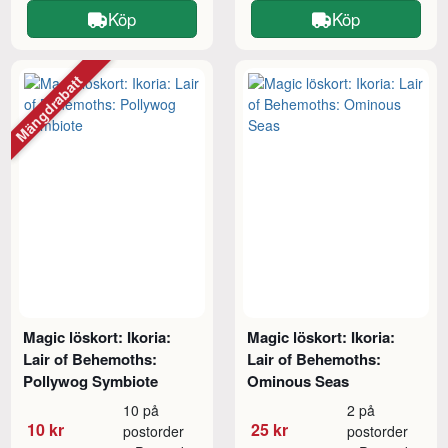
Köp
Köp
Mängdrabatt
Magic löskort: Ikoria:
Magic löskort: Ikoria:
Lair of Behemoths:
Lair of Behemoths:
Pollywog Symbiote
Ominous Seas
10 på
2 på
10 kr
25 kr
postorder
postorder