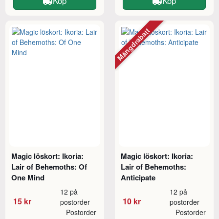
Köp
Köp
Mängdrabatt
Magic löskort: Ikoria:
Magic löskort: Ikoria:
Lair of Behemoths: Of
Lair of Behemoths:
One Mind
Anticipate
12 på
12 på
15 kr
10 kr
postorder
postorder
Postorder
Postorder