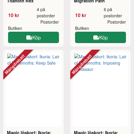
Titanoth Rex
Migration Path
4 på
6 på
10 kr
10 kr
postorder
postorder
Postorder
Postorder
Butiken
Butiken
Köp
Köp
Mängdrabatt
Mängdrabatt
Magic löskort: Ikoria:
Magic löskort: Ikoria: