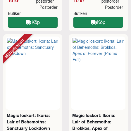
10 kr
10 kr
postorder
postorder
Postorder
Postorder
Butiken
Butiken
Köp
Köp
Mängdrabatt
Magic löskort: Ikoria:
Magic löskort: Ikoria:
Lair of Behemoths:
Lair of Behemoths:
Sanctuary Lockdown
Brokkos, Apex of