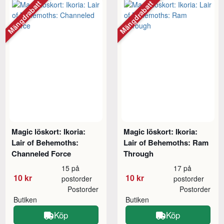
Mängdrabatt
Mängdrabatt
Magic löskort: Ikoria:
Magic löskort: Ikoria:
Lair of Behemoths:
Lair of Behemoths: Ram
Channeled Force
Through
15 på
17 på
10 kr
10 kr
postorder
postorder
Postorder
Postorder
Butiken
Butiken
Köp
Köp