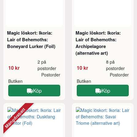
Magic löskort: Ikoria:
Magic löskort: Ikoria:
Lair of Behemoths:
Lair of Behemoths:
Boneyard Lurker (Foil)
Archipelagore
(alternative art)
2 på
8 på
10 kr
10 kr
postorder
postorder
Postorder
Postorder
Butiken
Butiken
Köp
Köp
Mängdrabatt