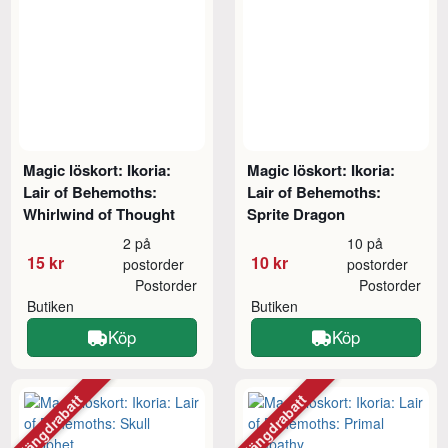
Magic löskort: Ikoria:
Magic löskort: Ikoria:
Lair of Behemoths:
Lair of Behemoths:
Whirlwind of Thought
Sprite Dragon
2 på
10 på
15 kr
10 kr
postorder
postorder
Postorder
Postorder
Butiken
Butiken
Köp
Köp
Mängdrabatt
Mängdrabatt