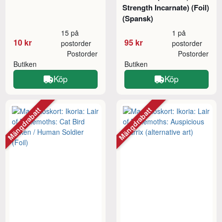
Strength Incarnate) (Foil)
(Spansk)
15 på
1 på
10 kr
95 kr
postorder
postorder
Postorder
Postorder
Butiken
Butiken
Köp
Köp
Mängdrabatt
Mängdrabatt