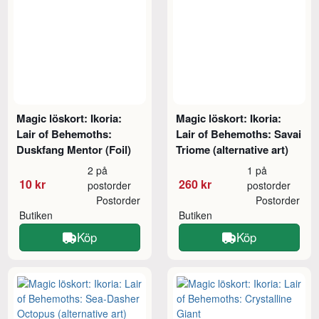
Magic löskort: Ikoria:
Magic löskort: Ikoria:
Lair of Behemoths:
Lair of Behemoths: Savai
Duskfang Mentor (Foil)
Triome (alternative art)
2 på
1 på
10 kr
260 kr
postorder
postorder
Postorder
Postorder
Butiken
Butiken
Köp
Köp