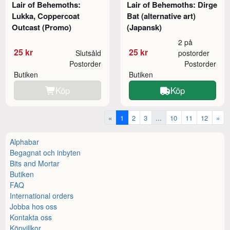
Lair of Behemoths:
Lair of Behemoths: Dirge
Lukka, Coppercoat
Bat (alternative art)
Outcast (Promo)
(Japansk)
2 på
25 kr
25 kr
Slutsåld
postorder
Postorder
Postorder
Butiken
Butiken
Köp
Köp
«
1
2
3
...
10
11
12
»
Alphabar
Begagnat och inbyten
Bits and Mortar
Butiken
FAQ
International orders
Jobba hos oss
Kontakta oss
Köpvillkor