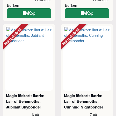
Butiken
Butiken
Köp
Köp
Mängdrabatt
Mängdrabatt
Magic löskort: Ikoria:
Magic löskort: Ikoria:
Lair of Behemoths:
Lair of Behemoths:
Jubilant Skybonder
Cunning Nightbonder
6 på
7 på