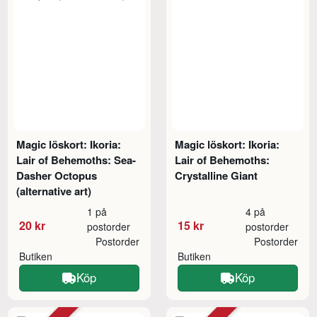
Magic löskort: Ikoria:
Magic löskort: Ikoria:
Lair of Behemoths: Sea-
Lair of Behemoths:
Dasher Octopus
Crystalline Giant
(alternative art)
1 på
4 på
20 kr
15 kr
postorder
postorder
Postorder
Postorder
Butiken
Butiken
Köp
Köp