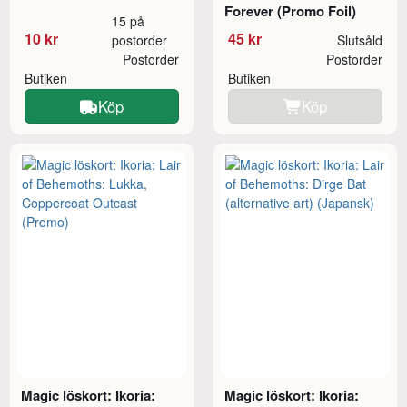
Forever (Promo Foil)
15 på
10 kr
45 kr
postorder
Slutsåld
Postorder
Postorder
Butiken
Butiken
Köp
Köp
Magic löskort: Ikoria:
Magic löskort: Ikoria: