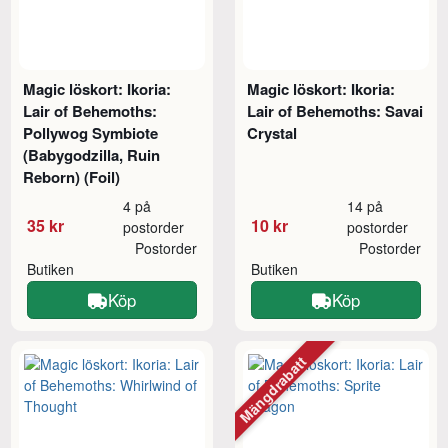
Magic löskort: Ikoria:
Magic löskort: Ikoria:
Lair of Behemoths:
Lair of Behemoths: Savai
Pollywog Symbiote
Crystal
(Babygodzilla, Ruin
Reborn) (Foil)
4 på
14 på
35 kr
10 kr
postorder
postorder
Postorder
Postorder
Butiken
Butiken
Köp
Köp
Mängdrabatt