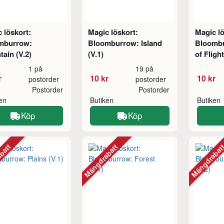
 löskort:
Magic löskort:
Magic lö
mburrow:
Bloomburrow: Island
Bloombu
ain (V.2)
(V.1)
of Flight
1 på
19 på
r
10 kr
10 kr
postorder
postorder
Postorder
Postorder
ken
Butiken
Butiken
Köp
Köp
abatt
Mängdrabatt
Mängdraba