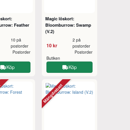
skort:
Magic löskort:
rrow: Feather
Bloomburrow: Swamp
(V.2)
10 på
2 på
10 kr
postorder
postorder
Postorder
Postorder
Butiken
Köp
Köp
tt
Mängdrabatt