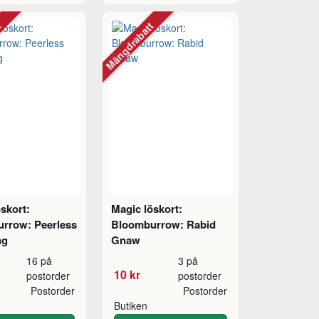
tt
Mängdrabatt
skort:
Magic löskort:
rrow: Peerless
Bloomburrow: Rabid
ng
Gnaw
16 på
3 på
10 kr
postorder
postorder
Postorder
Postorder
Butiken