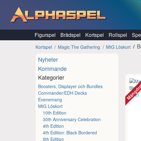
Hoppa till innehåll
Figurspel
Brädspel
Kortspel
Rollspel
Spel
B
Kortspel
Magic The Gathering
MtG Löskort
Nyheter
Kommande
Kategorier
Mängdr
Boosters, Displayer och Bundles
Commander/EDH Decks
Evenemang
MtG Löskort
10th Edition
30th Anniversary Celebration
4th Edition
4th Edition: Black Bordered
5th Edition