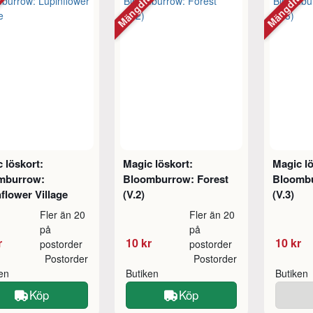
abatt
Mängdrabatt
Mängdraba
 löskort:
Magic löskort:
Magic lö
mburrow:
Bloomburrow: Forest
Bloombu
flower Village
(V.2)
(V.3)
Fler än 20
Fler än 20
på
på
r
10 kr
10 kr
postorder
postorder
Postorder
Postorder
ken
Butiken
Butiken
Köp
Köp