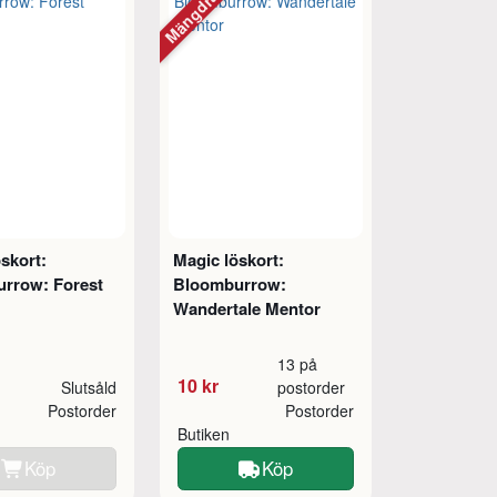
tt
Mängdrabatt
skort:
Magic löskort:
rrow: Forest
Bloomburrow:
Wandertale Mentor
13 på
10 kr
Slutsåld
postorder
Postorder
Postorder
Butiken
Köp
Köp