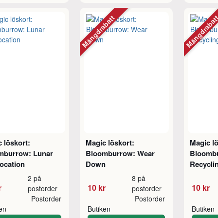
Mängdrabatt
Mängdraba
 löskort:
Magic löskort:
Magic lö
mburrow: Lunar
Bloomburrow: Wear
Bloombu
ocation
Down
Recycli
2 på
8 på
r
10 kr
10 kr
postorder
postorder
Postorder
Postorder
ken
Butiken
Butiken