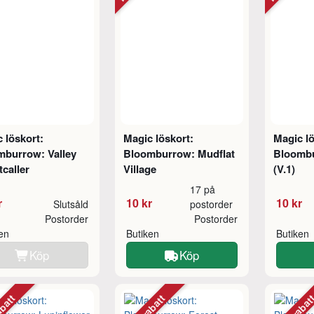
 löskort:
Magic löskort:
Magic lö
mburrow: Valley
Bloomburrow: Mudflat
Bloomb
caller
Village
(V.1)
17 på
r
10 kr
10 kr
Slutsåld
postorder
Postorder
Postorder
ken
Butiken
Butiken
Köp
Köp