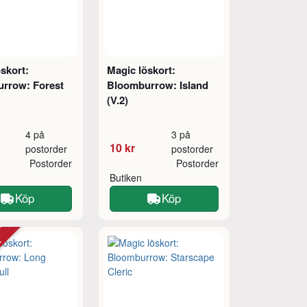
skort:
Magic löskort:
rrow: Forest
Bloomburrow: Island
(V.2)
4 på
3 på
10 kr
postorder
postorder
Postorder
Postorder
Butiken
Köp
Köp
tt