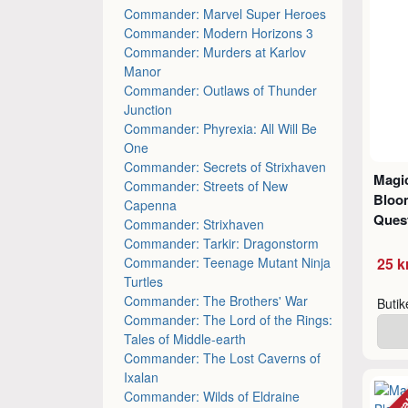
Commander: Marvel Super Heroes
Commander: Modern Horizons 3
Commander: Murders at Karlov
Manor
Commander: Outlaws of Thunder
Junction
Commander: Phyrexia: All Will Be
One
Commander: Secrets of Strixhaven
Magic
Commander: Streets of New
Bloo
Capenna
Quest
Commander: Strixhaven
Commander: Tarkir: Dragonstorm
Commander: Teenage Mutant Ninja
25 k
Turtles
Commander: The Brothers' War
Buti
Commander: The Lord of the Rings:
Tales of Middle-earth
Commander: The Lost Caverns of
Ixalan
Commander: Wilds of Eldraine