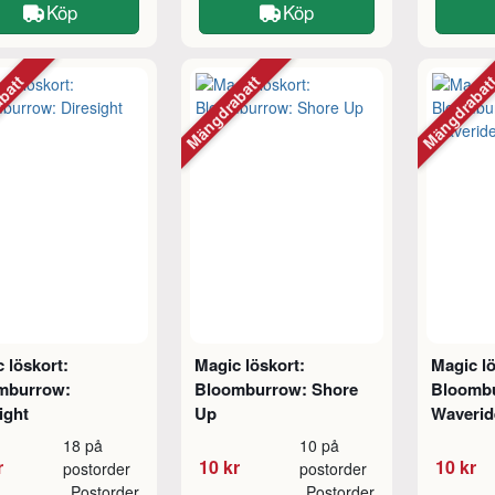
Köp
Köp
abatt
Mängdrabatt
Mängdraba
 löskort:
Magic löskort:
Magic lö
mburrow:
Bloomburrow: Shore
Bloombu
ight
Up
Waverid
18 på
10 på
r
10 kr
10 kr
postorder
postorder
Postorder
Postorder