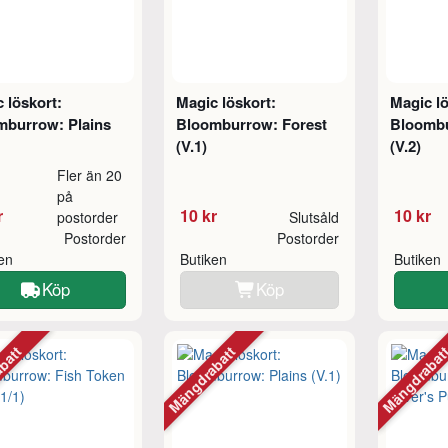
 löskort:
Magic löskort:
Magic lö
mburrow: Plains
Bloomburrow: Forest
Bloombu
(V.1)
(V.2)
Fler än 20
på
r
10 kr
10 kr
postorder
Slutsåld
Postorder
Postorder
ken
Butiken
Butiken
Köp
Köp
abatt
Mängdrabatt
Mängdraba