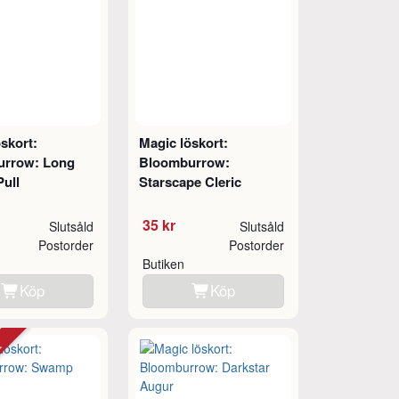
skort:
Magic löskort:
urrow: Long
Bloomburrow:
Pull
Starscape Cleric
35 kr
Slutsåld
Slutsåld
Postorder
Postorder
Butiken
Köp
Köp
tt