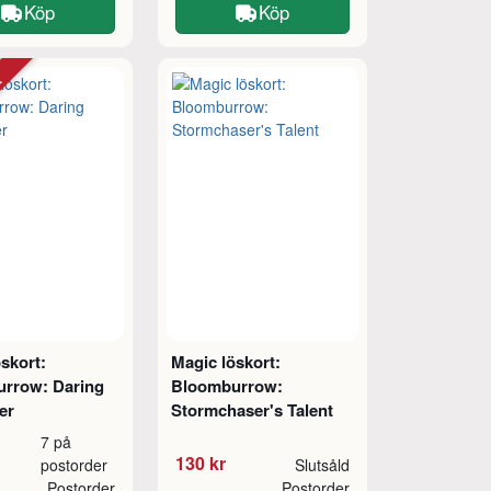
Köp
Köp
tt
skort:
Magic löskort:
rrow: Daring
Bloomburrow:
er
Stormchaser's Talent
7 på
130 kr
postorder
Slutsåld
Postorder
Postorder