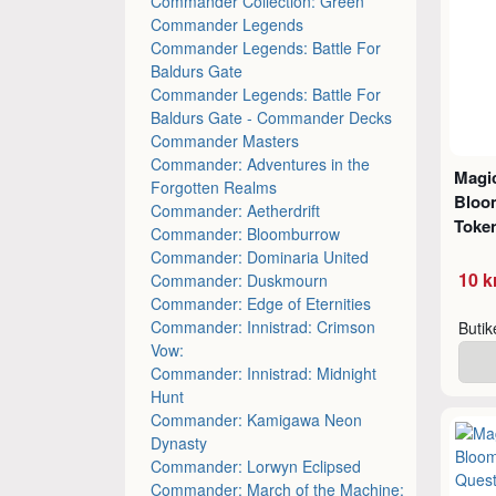
Commander Collection: Green
Commander Legends
Commander Legends: Battle For
Baldurs Gate
Commander Legends: Battle For
Baldurs Gate - Commander Decks
Commander Masters
Commander: Adventures in the
Magic
Forgotten Realms
Bloo
Commander: Aetherdrift
Token
Commander: Bloomburrow
Commander: Dominaria United
10 k
Commander: Duskmourn
Commander: Edge of Eternities
Commander: Innistrad: Crimson
Buti
Vow:
Commander: Innistrad: Midnight
Hunt
Commander: Kamigawa Neon
Dynasty
Commander: Lorwyn Eclipsed
Commander: March of the Machine: