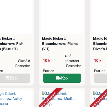
 löskort:
Magic löskort:
Magic lö
mburrow: Fish
Bloomburrow: Plains
Bloomb
 (Blue 1/1)
(V.1)
River's 
4 på
r
10 kr
10 kr
Slutsåld
postorder
Postorder
Postorder
ken
Butiken
Butiken
Köp
Köp
Mängdrabatt
Mängdraba