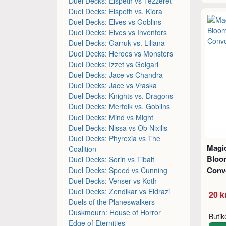
Duel Decks: Elspeth vs Tezzeret
Duel Decks: Elspeth vs. Kiora
Duel Decks: Elves vs Goblins
Duel Decks: Elves vs Inventors
Duel Decks: Garruk vs. Liliana
Duel Decks: Heroes vs Monsters
Duel Decks: Izzet vs Golgari
Duel Decks: Jace vs Chandra
Duel Decks: Jace vs Vraska
Duel Decks: Knights vs. Dragons
Duel Decks: Merfolk vs. Goblins
Duel Decks: Mind vs Might
Duel Decks: Nissa vs Ob Nixilis
Duel Decks: Phyrexia vs The
Magic
Coalition
Bloo
Duel Decks: Sorin vs Tibalt
Conv
Duel Decks: Speed vs Cunning
Duel Decks: Venser vs Koth
Duel Decks: Zendikar vs Eldrazi
20 k
Duels of the Planeswalkers
Duskmourn: House of Horror
Buti
Edge of Eternities