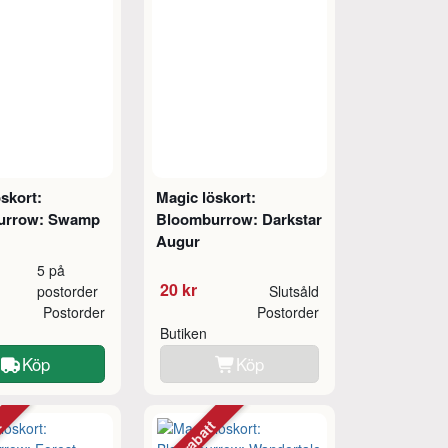
skort:
Magic löskort:
urrow: Swamp
Bloomburrow: Darkstar
Augur
5 på
20 kr
postorder
Slutsåld
Postorder
Postorder
Butiken
Köp
Köp