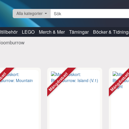
Alla kategorier
tillbehör
LEGO
Merch & Mer
Tärningar
Böcker & Tidning
loomburrow
abatt
Mängdrabatt
Mängdraba