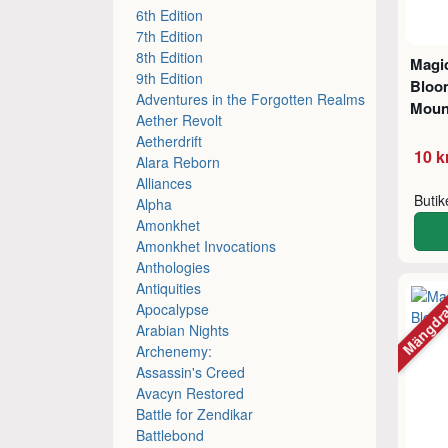
6th Edition
7th Edition
8th Edition
Magic
9th Edition
Bloo
Adventures in the Forgotten Realms
Mount
Aether Revolt
Aetherdrift
10 k
Alara Reborn
Alliances
Buti
Alpha
Amonkhet
Amonkhet Invocations
Anthologies
Antiquities
Mängdr
Apocalypse
Arabian Nights
Archenemy:
Assassin's Creed
Avacyn Restored
Battle for Zendikar
Battlebond