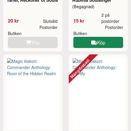
(Begagnad)
2 på
20 kr
15 kr
Slutsåld
postorder
Postorder
Postorder
Butiken
Butiken
Köp
Köp
Mängdrabatt