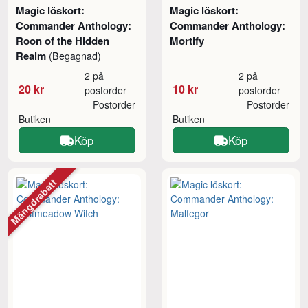
Magic löskort:
Magic löskort:
Commander Anthology:
Commander Anthology:
Roon of the Hidden
Mortify
Realm
(Begagnad)
2 på
2 på
20 kr
10 kr
postorder
postorder
Postorder
Postorder
Butiken
Butiken
Köp
Köp
Mängdrabatt