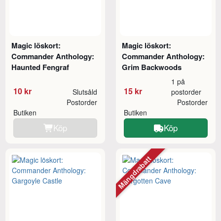
Magic löskort:
Magic löskort:
Commander Anthology:
Commander Anthology:
Haunted Fengraf
Grim Backwoods
1 på
10 kr
15 kr
Slutsåld
postorder
Postorder
Postorder
Butiken
Butiken
Köp
Köp
Mängdrabatt