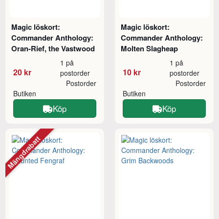
Magic löskort:
Magic löskort:
Commander Anthology:
Commander Anthology:
Oran-Rief, the Vastwood
Molten Slagheap
1 på
1 på
20 kr
10 kr
postorder
postorder
Postorder
Postorder
Butiken
Butiken
Köp
Köp
Mängdrabatt