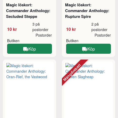
Magic löskort:
Magic löskort:
Commander Anthology:
Commander Anthology:
Secluded Steppe
Rupture Spire
3 på
2 på
10 kr
10 kr
postorder
postorder
Postorder
Postorder
Butiken
Butiken
Köp
Köp
Mängdrabatt