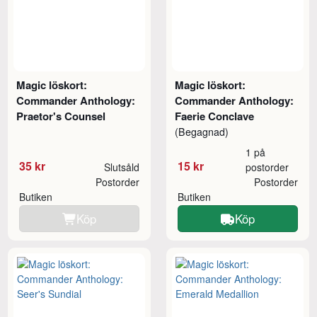
Magic löskort:
Magic löskort:
Commander Anthology:
Commander Anthology:
Praetor's Counsel
Faerie Conclave
(Begagnad)
1 på
35 kr
15 kr
Slutsåld
postorder
Postorder
Postorder
Butiken
Butiken
Köp
Köp