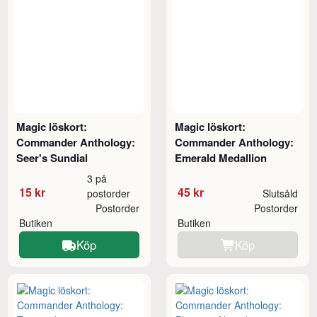
Magic löskort:
Magic löskort:
Commander Anthology:
Commander Anthology:
Seer's Sundial
Emerald Medallion
3 på
15 kr
45 kr
postorder
Slutsåld
Postorder
Postorder
Butiken
Butiken
Köp
Köp