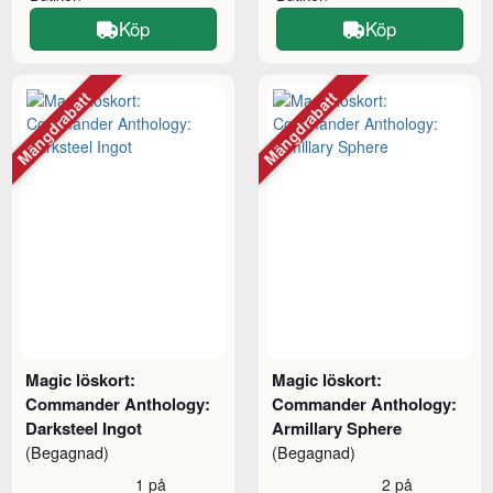
Köp
Köp
Mängdrabatt
Mängdrabatt
Magic löskort:
Magic löskort:
Commander Anthology:
Commander Anthology:
Darksteel Ingot
Armillary Sphere
(Begagnad)
(Begagnad)
1 på
2 på