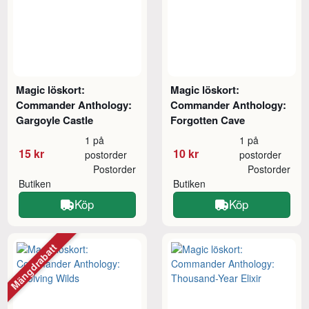
Magic löskort:
Magic löskort:
Commander Anthology:
Commander Anthology:
Gargoyle Castle
Forgotten Cave
1 på
1 på
15 kr
10 kr
postorder
postorder
Postorder
Postorder
Butiken
Butiken
Köp
Köp
Mängdrabatt