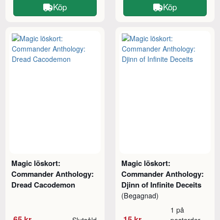
Köp
Köp
Magic löskort:
Magic löskort:
Commander Anthology:
Commander Anthology:
Dread Cacodemon
Djinn of Infinite Deceits
(Begagnad)
1 på
65 kr
15 kr