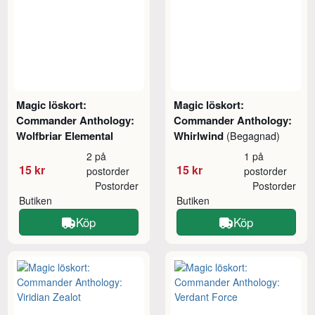
Magic löskort:
Magic löskort:
Commander Anthology:
Commander Anthology:
Wolfbriar Elemental
Whirlwind
(Begagnad)
2 på
1 på
15 kr
15 kr
postorder
postorder
Postorder
Postorder
Butiken
Butiken
Köp
Köp