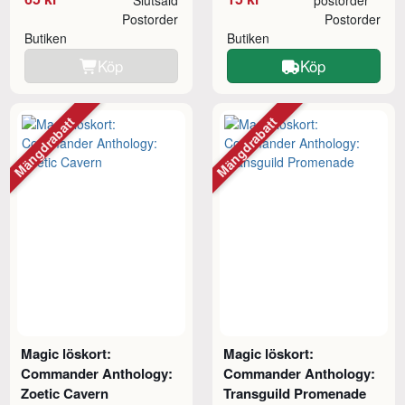
Slutsåld
postorder
Postorder
Postorder
Butiken
Butiken
Köp
Köp
Mängdrabatt
Mängdrabatt
Magic löskort:
Magic löskort:
Commander Anthology:
Commander Anthology:
Zoetic Cavern
Transguild Promenade