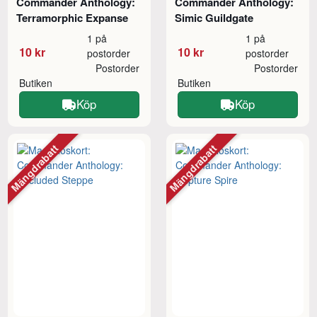
Commander Anthology:
Commander Anthology:
Terramorphic Expanse
Simic Guildgate
1 på
1 på
10 kr
10 kr
postorder
postorder
Postorder
Postorder
Butiken
Butiken
Köp
Köp
Mängdrabatt
Mängdrabatt