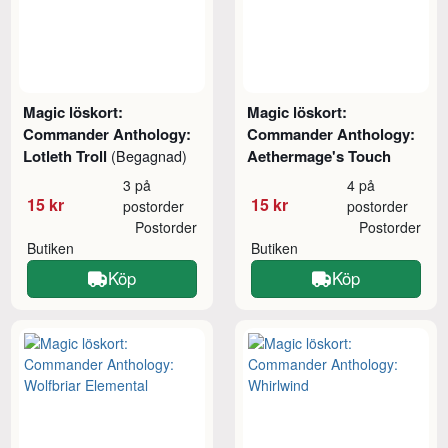
Magic löskort:
Magic löskort:
Commander Anthology:
Commander Anthology:
Lotleth Troll
Aethermage's Touch
(Begagnad)
3 på
4 på
15 kr
15 kr
postorder
postorder
Postorder
Postorder
Butiken
Butiken
Köp
Köp