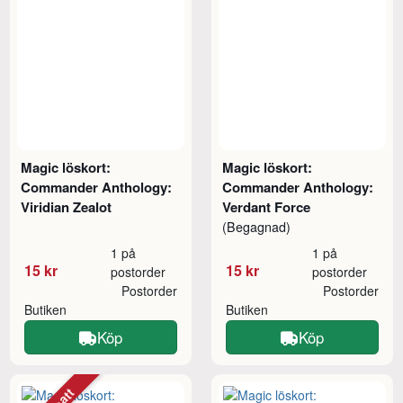
Magic löskort:
Magic löskort:
Commander Anthology:
Commander Anthology:
Viridian Zealot
Verdant Force
(Begagnad)
1 på
1 på
15 kr
15 kr
postorder
postorder
Postorder
Postorder
Butiken
Butiken
Köp
Köp