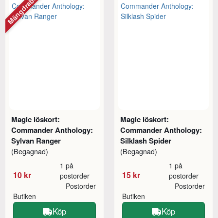
Mängdrabatt
Magic löskort:
Magic löskort:
Commander Anthology:
Commander Anthology:
Sylvan Ranger
Silklash Spider
(Begagnad)
(Begagnad)
1 på
1 på
10 kr
15 kr
postorder
postorder
Postorder
Postorder
Butiken
Butiken
Köp
Köp