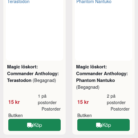
Magic löskort:
Magic löskort:
Commander Anthology:
Commander Anthology:
Terastodon
Phantom Nantuko
(Begagnad)
(Begagnad)
1 på
2 på
15 kr
15 kr
postorder
postorder
Postorder
Postorder
Butiken
Butiken
Köp
Köp