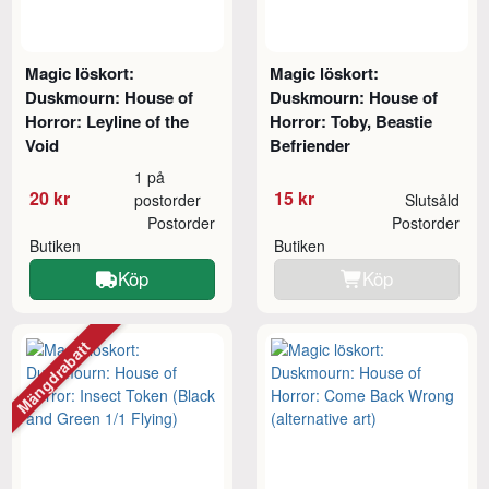
Magic löskort:
Magic löskort:
Duskmourn: House of
Duskmourn: House of
Horror: Leyline of the
Horror: Toby, Beastie
Void
Befriender
1 på
20 kr
15 kr
postorder
Slutsåld
Postorder
Postorder
Butiken
Butiken
Köp
Köp
Mängdrabatt