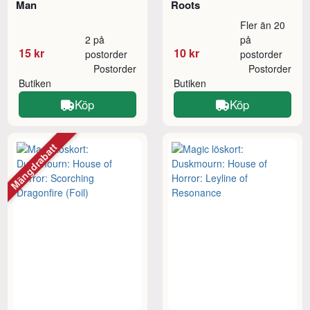
Man
Roots
Fler än 20
2 på
på
15 kr
10 kr
postorder
postorder
Postorder
Postorder
Butiken
Butiken
Köp
Köp
Mängdrabatt