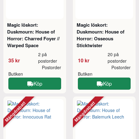
Magic löskort:
Magic löskort:
Duskmourn: House of
Duskmourn: House of
Horror: Charred Foyer //
Horror: Osseous
Warped Space
Sticktwister
2 på
20 på
35 kr
10 kr
postorder
postorder
Postorder
Postorder
Butiken
Butiken
Köp
Köp
Mängdrabatt
Mängdrabatt