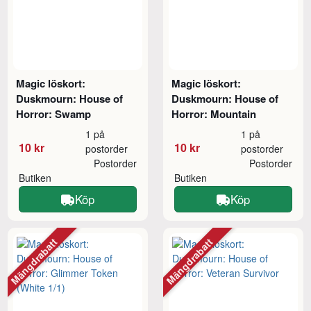
Magic löskort:
Magic löskort:
Duskmourn: House of
Duskmourn: House of
Horror: Swamp
Horror: Mountain
1 på
1 på
10 kr
10 kr
postorder
postorder
Postorder
Postorder
Butiken
Butiken
Köp
Köp
Mängdrabatt
Mängdrabatt