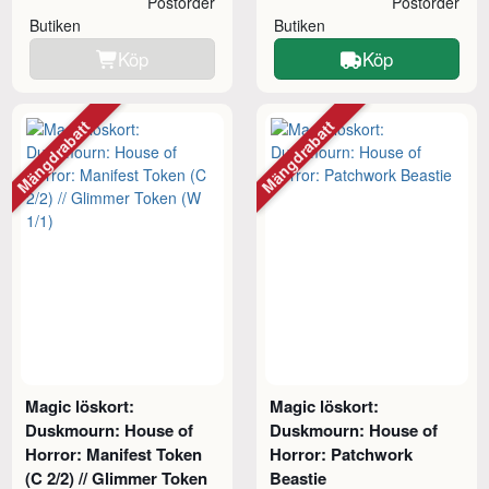
Postorder
Postorder
Butiken
Butiken
Köp
Köp
Mängdrabatt
Mängdrabatt
Magic löskort:
Magic löskort:
Duskmourn: House of
Duskmourn: House of
Horror: Manifest Token
Horror: Patchwork
(C 2/2) // Glimmer Token
Beastie