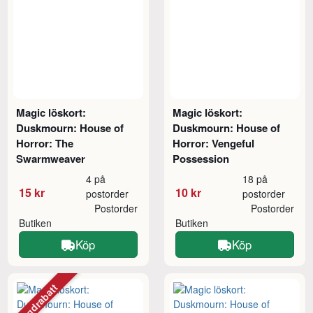
Magic löskort:
Magic löskort:
Duskmourn: House of
Duskmourn: House of
Horror: The
Horror: Vengeful
Swarmweaver
Possession
4 på
18 på
15 kr
10 kr
postorder
postorder
Postorder
Postorder
Butiken
Butiken
Köp
Köp
Mängdrabatt