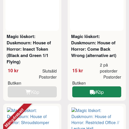
Magic löskort:
Magic löskort:
Duskmourn: House of
Duskmourn: House of
Horror: Insect Token
Horror: Come Back
(Black and Green 1/1
Wrong (alternative art)
Flying)
2 på
10 kr
15 kr
Slutsåld
postorder
Postorder
Postorder
Butiken
Butiken
Köp
Köp
Mängdrabatt