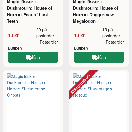
Magic löskort:
Magic löskort:
Duskmourn: House of
Duskmourn: House of
Horror: Fear of Lost
Horror: Daggermaw
Teeth
Megalodon
20 på
15 på
10 kr
10 kr
postorder
postorder
Postorder
Postorder
Butiken
Butiken
Köp
Köp
Mängdrabatt