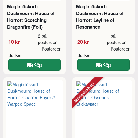
Magic löskort:
Magic löskort:
Duskmourn: House of
Duskmourn: House of
Horror: Scorching
Horror: Leyline of
Dragonfire (Foil)
Resonance
2 på
1 på
10 kr
20 kr
postorder
postorder
Postorder
Postorder
Butiken
Butiken
Köp
Köp
Mängdrabatt