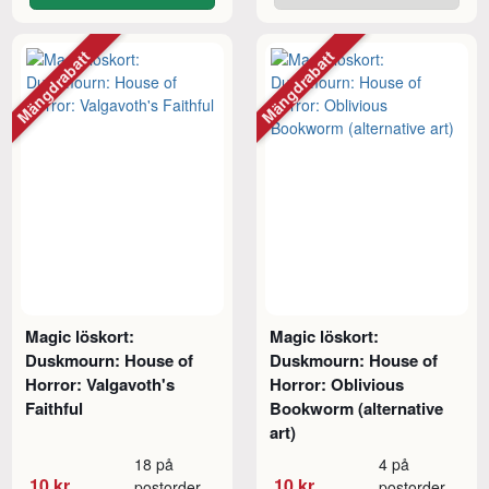
Mängdrabatt
Mängdrabatt
Magic löskort:
Magic löskort:
Duskmourn: House of
Duskmourn: House of
Horror: Valgavoth's
Horror: Oblivious
Faithful
Bookworm (alternative
art)
18 på
4 på
10 kr
10 kr
postorder
postorder