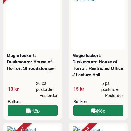
Magic löskort:
Magic löskort:
Duskmourn: House of
Duskmourn: House of
Horror: Shroudstomper
Horror: Restricted Office
// Lecture Hall
20 på
5 på
10 kr
15 kr
postorder
postorder
Postorder
Postorder
Butiken
Butiken
Köp
Köp