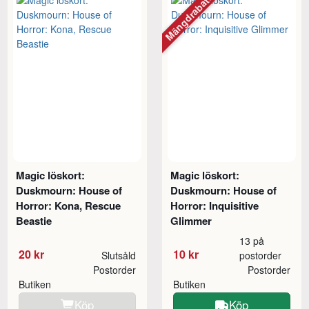
Mängdrabatt
Magic löskort:
Magic löskort:
Duskmourn: House of
Duskmourn: House of
Horror: Kona, Rescue
Horror: Inquisitive
Beastie
Glimmer
13 på
20 kr
10 kr
Slutsåld
postorder
Postorder
Postorder
Butiken
Butiken
Köp
Köp