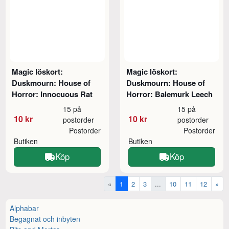
Magic löskort:
Magic löskort:
Duskmourn: House of
Duskmourn: House of
Horror: Innocuous Rat
Horror: Balemurk Leech
15 på
15 på
10 kr
10 kr
postorder
postorder
Postorder
Postorder
Butiken
Butiken
Köp
Köp
«
1
2
3
...
10
11
12
»
Alphabar
Begagnat och inbyten