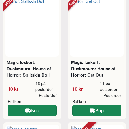
Magic löskort:
Magic löskort:
Duskmourn: House of
Duskmourn: House of
Horror: Splitskin Doll
Horror: Get Out
16 på
11 på
10 kr
10 kr
postorder
postorder
Postorder
Postorder
Butiken
Butiken
Köp
Köp