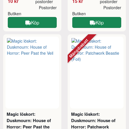
10 kr
15 kr
postorder
postorder
Postorder
Postorder
Butiken
Butiken
Köp
Köp
Mängdrabatt
Magic löskort:
Magic löskort:
Duskmourn: House of
Duskmourn: House of
Horror: Peer Past the
Horror: Patchwork