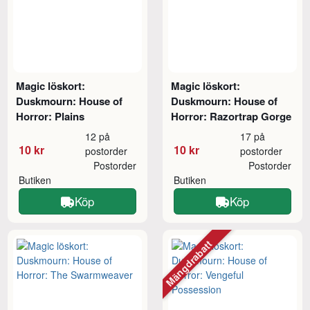
Magic löskort:
Magic löskort:
Duskmourn: House of
Duskmourn: House of
Horror: Plains
Horror: Razortrap Gorge
12 på
17 på
10 kr
10 kr
postorder
postorder
Postorder
Postorder
Butiken
Butiken
Köp
Köp
Mängdrabatt