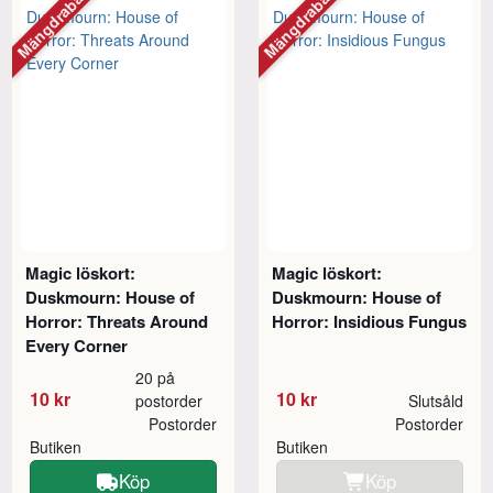
Mängdrabatt
Mängdrabatt
Magic löskort:
Magic löskort:
Duskmourn: House of
Duskmourn: House of
Horror: Threats Around
Horror: Insidious Fungus
Every Corner
20 på
10 kr
10 kr
postorder
Slutsåld
Postorder
Postorder
Butiken
Butiken
Köp
Köp