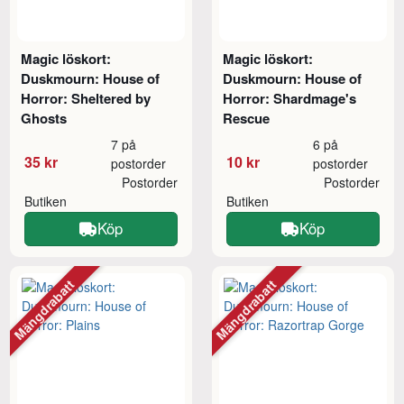
Magic löskort:
Magic löskort:
Duskmourn: House of
Duskmourn: House of
Horror: Sheltered by
Horror: Shardmage's
Ghosts
Rescue
7 på
6 på
35 kr
10 kr
postorder
postorder
Postorder
Postorder
Butiken
Butiken
Köp
Köp
Mängdrabatt
Mängdrabatt