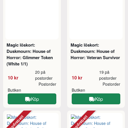
Magic löskort:
Magic löskort:
Duskmourn: House of
Duskmourn: House of
Horror: Glimmer Token
Horror: Veteran Survivor
(White 1/1)
20 på
19 på
10 kr
10 kr
postorder
postorder
Postorder
Postorder
Butiken
Butiken
Köp
Köp
Mängdrabatt
Mängdrabatt