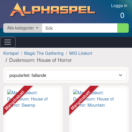
Hoppa till innehåll
Logga in
0
Alla kategorier
Kortspel
Magic The Gathering
MtG Löskort
Duskmourn: House of Horror
Mängdrabatt
Mängdrabatt