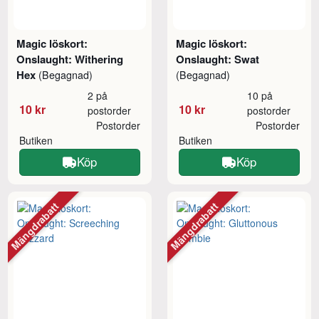
Magic löskort:
Magic löskort:
Onslaught: Withering
Onslaught: Swat
Hex
(Begagnad)
(Begagnad)
2 på
10 på
10 kr
10 kr
postorder
postorder
Postorder
Postorder
Butiken
Butiken
Köp
Köp
Mängdrabatt
Mängdrabatt