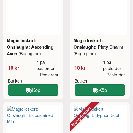
Magic löskort:
Magic löskort:
Onslaught: Ascending
Onslaught: Piety Charm
Aven
(Begagnad)
(Begagnad)
4 på
1 på
10 kr
10 kr
postorder
postorder
Postorder
Postorder
Butiken
Butiken
Köp
Köp
Mängdrabatt