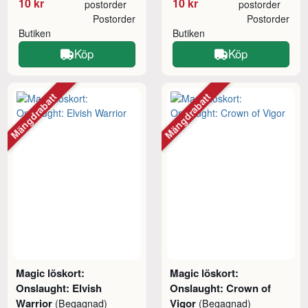
10 kr
10 kr
postorder
postorder
Postorder
Postorder
Butiken
Butiken
Köp
Köp
Mängdrabatt
Mängdrabatt
Magic löskort:
Magic löskort:
Onslaught: Elvish
Onslaught: Crown of
Warrior
Vigor
(Begagnad)
(Begagnad)