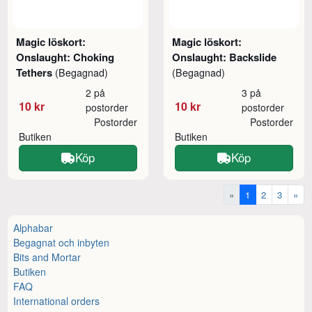
Magic löskort:
Magic löskort:
Onslaught: Choking
Onslaught: Backslide
Tethers
(Begagnad)
(Begagnad)
2 på
3 på
10 kr
10 kr
postorder
postorder
Postorder
Postorder
Butiken
Butiken
Köp
Köp
«
1
2
3
»
Alphabar
Begagnat och inbyten
Bits and Mortar
Butiken
FAQ
International orders