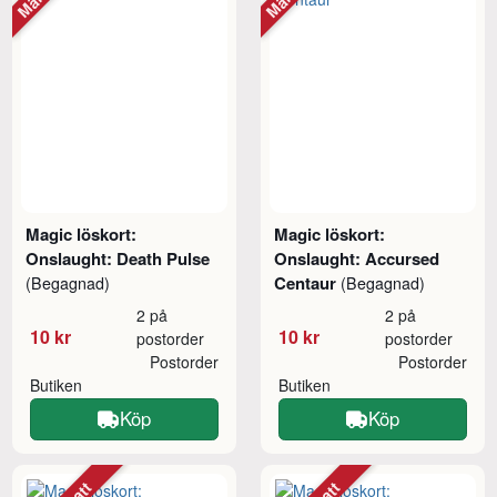
Magic löskort:
Magic löskort:
Onslaught: Death Pulse
Onslaught: Accursed
Centaur
(Begagnad)
(Begagnad)
2 på
2 på
10 kr
10 kr
postorder
postorder
Postorder
Postorder
Butiken
Butiken
Köp
Köp