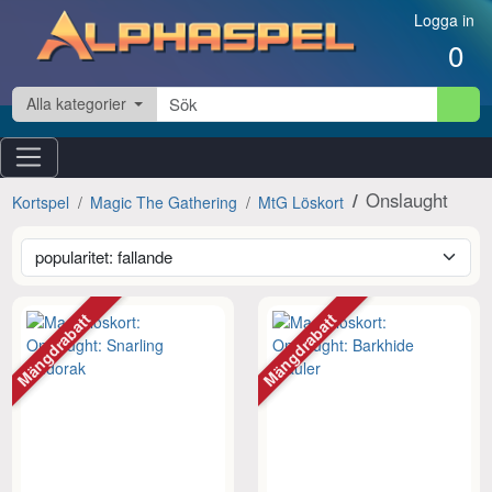
Hoppa till innehåll
Logga in
0
Alla kategorier
Onslaught
Kortspel
Magic The Gathering
MtG Löskort
Mängdrabatt
Mängdrabatt