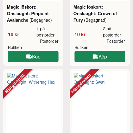
Magic löskort:
Magic löskort:
Onslaught: Pinpoint
Onslaught: Crown of
Avalanche
Fury
(Begagnad)
(Begagnad)
1 på
2 på
10 kr
10 kr
postorder
postorder
Postorder
Postorder
Butiken
Butiken
Köp
Köp
Mängdrabatt
Mängdrabatt