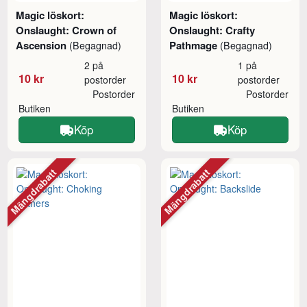
Magic löskort:
Magic löskort:
Onslaught: Crown of
Onslaught: Crafty
Ascension
Pathmage
(Begagnad)
(Begagnad)
2 på
1 på
10 kr
10 kr
postorder
postorder
Postorder
Postorder
Butiken
Butiken
Köp
Köp
Mängdrabatt
Mängdrabatt