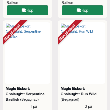
Butiken
Butiken
Köp
Köp
Mängdrabatt
Mängdrabatt
Magic löskort:
Magic löskort:
Onslaught: Serpentine
Onslaught: Run Wild
Basilisk
(Begagnad)
(Begagnad)
1 på
2 på