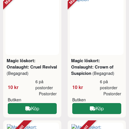
Magic löskort:
Magic löskort:
Onslaught: Cruel Revival
Onslaught: Crown of
Suspicion
(Begagnad)
(Begagnad)
6 på
6 på
10 kr
10 kr
postorder
postorder
Postorder
Postorder
Butiken
Butiken
Köp
Köp