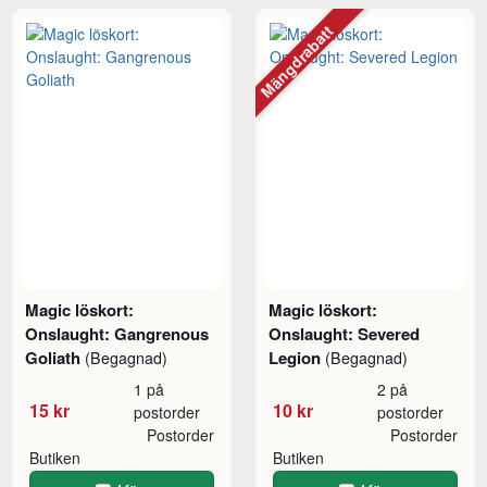
Mängdrabatt
Magic löskort:
Magic löskort:
Onslaught: Gangrenous
Onslaught: Severed
Goliath
Legion
(Begagnad)
(Begagnad)
1 på
2 på
15 kr
10 kr
postorder
postorder
Postorder
Postorder
Butiken
Butiken