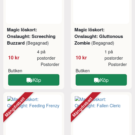
Magic löskort:
Magic löskort:
Onslaught: Screeching
Onslaught: Gluttonous
Buzzard
Zombie
(Begagnad)
(Begagnad)
4 på
1 på
10 kr
10 kr
postorder
postorder
Postorder
Postorder
Butiken
Butiken
Köp
Köp
Mängdrabatt
Mängdrabatt