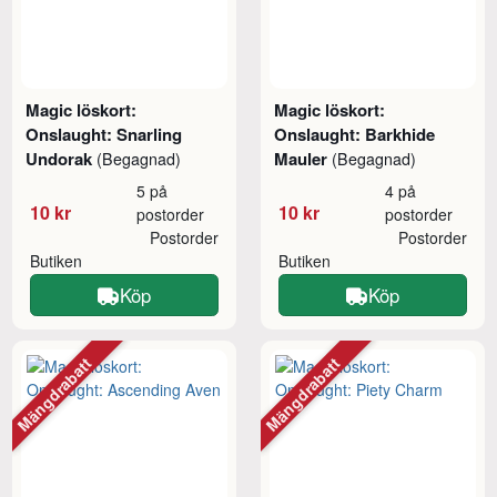
Magic löskort:
Magic löskort:
Onslaught: Snarling
Onslaught: Barkhide
Undorak
Mauler
(Begagnad)
(Begagnad)
5 på
4 på
10 kr
10 kr
postorder
postorder
Postorder
Postorder
Butiken
Butiken
Köp
Köp
Mängdrabatt
Mängdrabatt