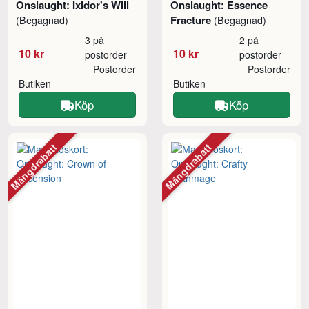
Onslaught: Ixidor's Will
Onslaught: Essence
Fracture
(Begagnad)
(Begagnad)
3 på
2 på
10 kr
10 kr
postorder
postorder
Postorder
Postorder
Butiken
Butiken
Köp
Köp
Mängdrabatt
Mängdrabatt