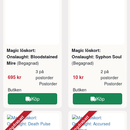
Magic löskort:
Magic löskort:
Onslaught: Bloodstained
Onslaught: Syphon Soul
Mire
(Begagnad)
(Begagnad)
3 på
2 på
695 kr
10 kr
postorder
postorder
Postorder
Postorder
Butiken
Butiken
Köp
Köp
Mängdrabatt
Mängdrabatt