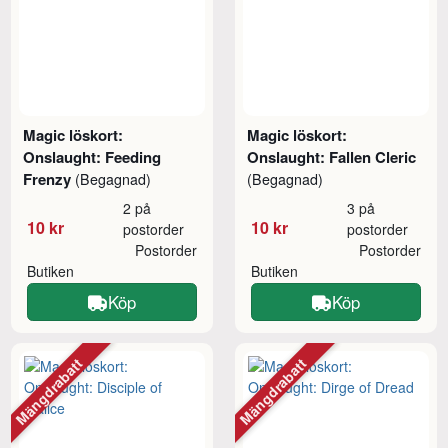
Magic löskort:
Magic löskort:
Onslaught: Feeding
Onslaught: Fallen Cleric
Frenzy
(Begagnad)
(Begagnad)
2 på
3 på
10 kr
10 kr
postorder
postorder
Postorder
Postorder
Butiken
Butiken
Köp
Köp
Mängdrabatt
Mängdrabatt