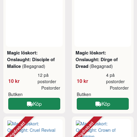
Magic löskort:
Magic löskort:
Onslaught: Disciple of
Onslaught: Dirge of
Malice
Dread
(Begagnad)
(Begagnad)
12 på
4 på
10 kr
10 kr
postorder
postorder
Postorder
Postorder
Butiken
Butiken
Köp
Köp
Mängdrabatt
Mängdrabatt