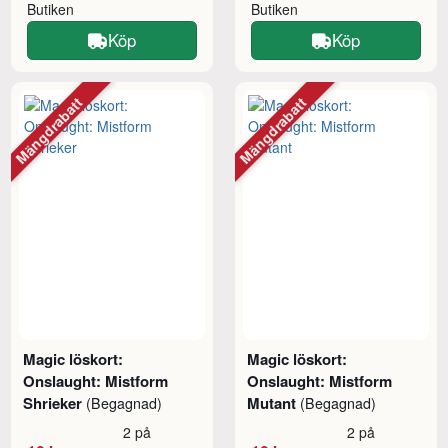
Butiken
Butiken
Köp
Köp
Mängdrabatt
Mängdrabatt
Magic löskort:
Magic löskort:
Onslaught: Mistform
Onslaught: Mistform
Shrieker
Mutant
(Begagnad)
(Begagnad)
2 på
2 på