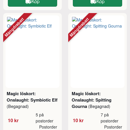
Köp
Köp
Mängdrabatt
Mängdrabatt
Magic löskort:
Magic löskort:
Onslaught: Symbiotic Elf
Onslaught: Spitting
Gourna
(Begagnad)
(Begagnad)
5 på
7 på
10 kr
10 kr
postorder
postorder
Postorder
Postorder