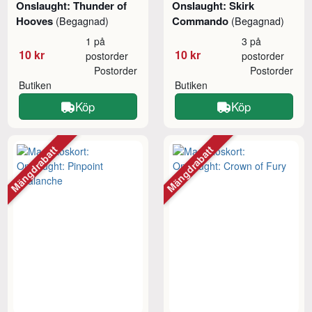
Onslaught: Thunder of
Onslaught: Skirk
Hooves
Commando
(Begagnad)
(Begagnad)
1 på
3 på
10 kr
10 kr
postorder
postorder
Postorder
Postorder
Butiken
Butiken
Köp
Köp
Mängdrabatt
Mängdrabatt