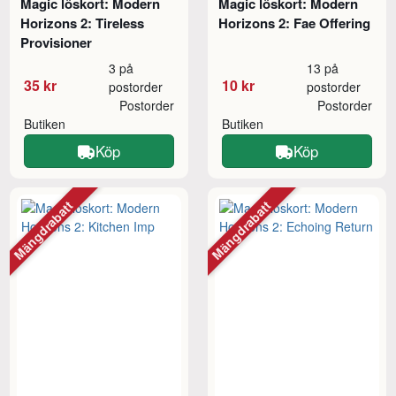
Magic löskort: Modern
Magic löskort: Modern
Horizons 2: Tireless
Horizons 2: Fae Offering
Provisioner
3 på
13 på
35 kr
10 kr
postorder
postorder
Postorder
Postorder
Butiken
Butiken
Köp
Köp
Mängdrabatt
Mängdrabatt