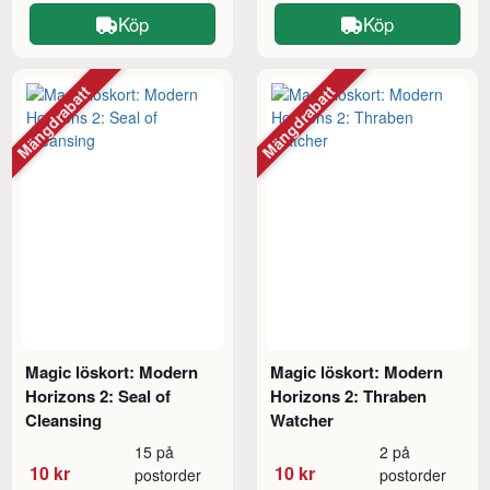
Köp
Köp
Mängdrabatt
Mängdrabatt
Magic löskort: Modern
Magic löskort: Modern
Horizons 2: Seal of
Horizons 2: Thraben
Cleansing
Watcher
15 på
2 på
10 kr
10 kr
postorder
postorder