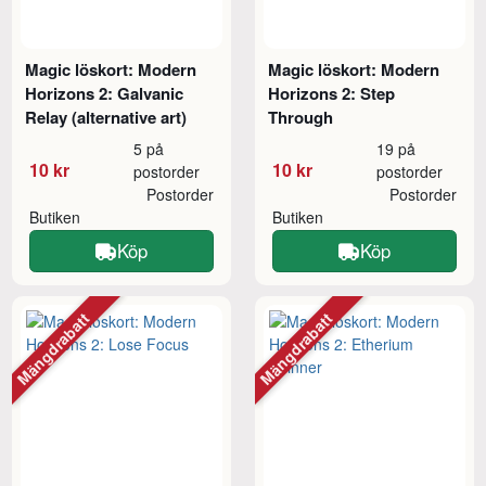
Magic löskort: Modern
Magic löskort: Modern
Horizons 2: Galvanic
Horizons 2: Step
Relay (alternative art)
Through
5 på
19 på
10 kr
10 kr
postorder
postorder
Postorder
Postorder
Butiken
Butiken
Köp
Köp
Mängdrabatt
Mängdrabatt