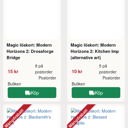
Magic löskort: Modern
Magic löskort: Modern
Horizons 2: Drossforge
Horizons 2: Kitchen Imp
Bridge
(alternative art)
8 på
5 på
15 kr
10 kr
postorder
postorder
Postorder
Postorder
Butiken
Butiken
Köp
Köp
Mängdrabatt
Mängdrabatt