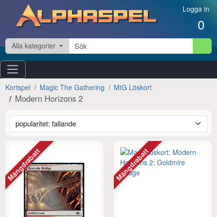
Hoppa till innehåll
Logga in
0
Alla kategorier
Kortspel
Magic The Gathering
MtG Löskort
Modern Horizons 2
Mängdrabatt
Mängdrabatt