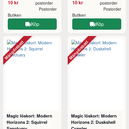
10 kr
10 kr
postorder
postorder
Postorder
Postorder
Butiken
Butiken
Köp
Köp
Mängdrabatt
Mängdrabatt
Magic löskort: Modern
Magic löskort: Modern
Horizons 2: Squirrel
Horizons 2: Duskshell
Sanctuary
Crawler