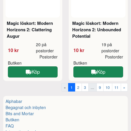
Magic löskort: Modern
Magic löskort: Modern
Horizons 2: Clattering
Horizons 2: Unbounded
Augur
Potential
20 på
19 på
10 kr
10 kr
postorder
postorder
Postorder
Postorder
Butiken
Butiken
Köp
Köp
«
1
2
3
...
9
10
11
»
Alphabar
Begagnat och inbyten
Bits and Mortar
Butiken
FAQ