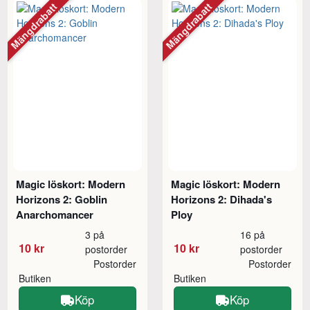
Mängdrabatt
Mängdrabatt
Magic löskort: Modern
Magic löskort: Modern
Horizons 2: Goblin
Horizons 2: Dihada's
Anarchomancer
Ploy
3 på
16 på
10 kr
10 kr
postorder
postorder
Postorder
Postorder
Butiken
Butiken
Köp
Köp