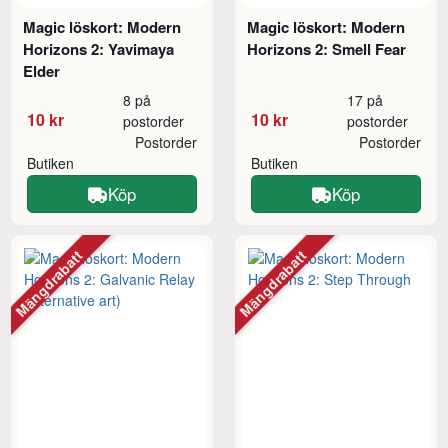
Magic löskort: Modern
Magic löskort: Modern
Horizons 2: Yavimaya
Horizons 2: Smell Fear
Elder
8 på
17 på
10 kr
10 kr
postorder
postorder
Postorder
Postorder
Butiken
Butiken
Köp
Köp
Mängdrabatt
Mängdrabatt