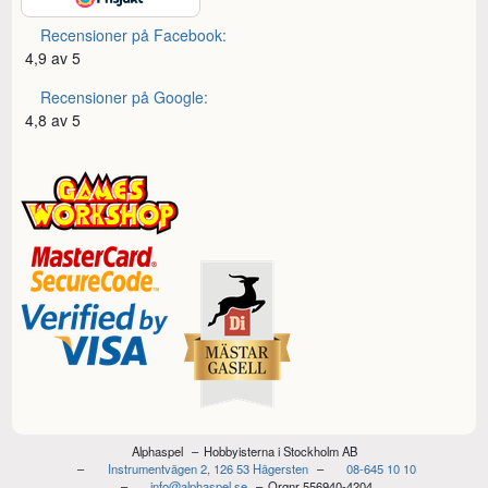
Recensioner på Facebook:
4,9 av 5
Recensioner på Google:
4,8 av 5
Alphaspel
Hobbyisterna i Stockholm AB
Instrumentvägen 2, 126 53 Hägersten
08-645 10 10
info@alphaspel.se
Orgnr 556940-4204