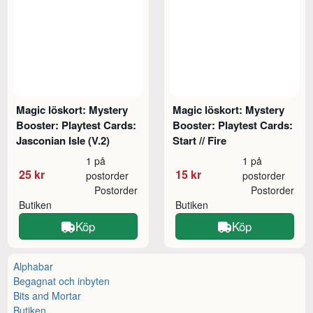
Magic löskort: Mystery
Magic löskort: Mystery
Booster: Playtest Cards:
Booster: Playtest Cards:
Jasconian Isle (V.2)
Start // Fire
1 på
1 på
25 kr
15 kr
postorder
postorder
Postorder
Postorder
Butiken
Butiken
Köp
Köp
Alphabar
Begagnat och inbyten
Bits and Mortar
Butiken