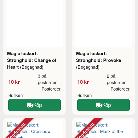
Magic löskort:
Magic löskort:
Stronghold: Change of
Stronghold: Provoke
Heart
(Begagnad)
(Begagnad)
3 på
2 på
10 kr
10 kr
postorder
postorder
Postorder
Postorder
Butiken
Butiken
Köp
Köp
Mängdrabatt
Mängdrabatt