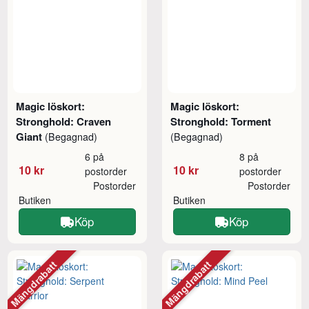
Magic löskort:
Magic löskort:
Stronghold: Craven
Stronghold: Torment
Giant
(Begagnad)
(Begagnad)
6 på
8 på
10 kr
10 kr
postorder
postorder
Postorder
Postorder
Butiken
Butiken
Köp
Köp
Mängdrabatt
Mängdrabatt