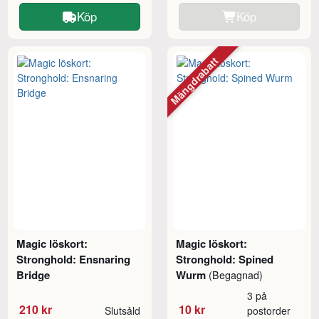
Köp
Köp
Mängdrabatt
Magic löskort:
Magic löskort:
Stronghold: Ensnaring
Stronghold: Spined
Bridge
Wurm
(Begagnad)
3 på
210 kr
10 kr
Slutsåld
postorder