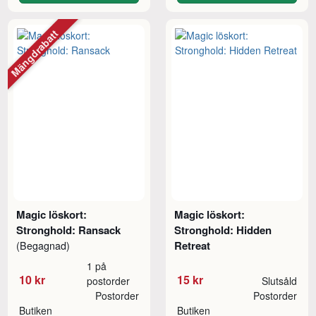
Mängdrabatt
Magic löskort:
Magic löskort:
Stronghold: Ransack
Stronghold: Hidden
Retreat
(Begagnad)
1 på
10 kr
15 kr
postorder
Slutsåld
Postorder
Postorder
Butiken
Butiken