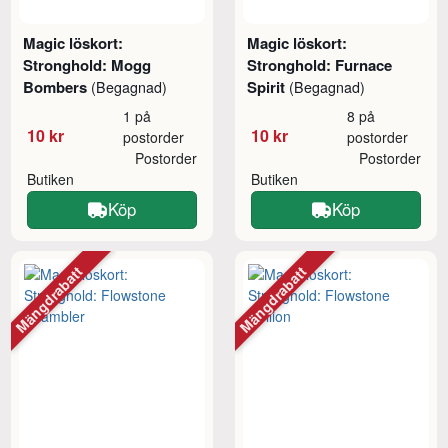
Magic löskort:
Magic löskort:
Stronghold: Mogg
Stronghold: Furnace
Bombers
Spirit
(Begagnad)
(Begagnad)
1 på
8 på
10 kr
10 kr
postorder
postorder
Postorder
Postorder
Butiken
Butiken
Köp
Köp
Mängdrabatt
Mängdrabatt