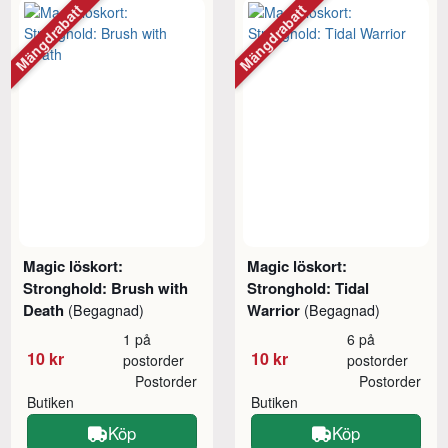
Mängdrabatt
Mängdrabatt
Magic löskort:
Magic löskort:
Stronghold: Brush with
Stronghold: Tidal
Death
Warrior
(Begagnad)
(Begagnad)
1 på
6 på
10 kr
10 kr
postorder
postorder
Postorder
Postorder
Butiken
Butiken
Köp
Köp