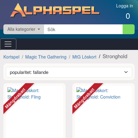
Hoppa till innehåll
Logga in
0
Alla kategorier
Stronghold
Kortspel
Magic The Gathering
MtG Löskort
Mängdrabatt
Mängdrabatt