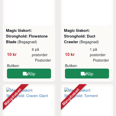
Magic löskort:
Magic löskort:
Stronghold: Flowstone
Stronghold: Duct
Blade
Crawler
(Begagnad)
(Begagnad)
6 på
1 på
10 kr
10 kr
postorder
postorder
Postorder
Postorder
Butiken
Butiken
Köp
Köp
Mängdrabatt
Mängdrabatt