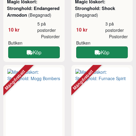
Magic löskort:
Magic löskort:
Stronghold: Endangered
Stronghold: Shock
Armodon
(Begagnad)
(Begagnad)
5 på
3 på
10 kr
10 kr
postorder
postorder
Postorder
Postorder
Butiken
Butiken
Köp
Köp
Mängdrabatt
Mängdrabatt