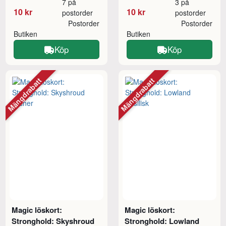
7 på
3 på
10 kr
10 kr
postorder
postorder
Postorder
Postorder
Butiken
Butiken
Köp
Köp
Mängdrabatt
Mängdrabatt
Magic löskort:
Magic löskort:
Stronghold: Skyshroud
Stronghold: Lowland