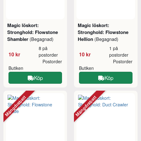
Magic löskort:
Magic löskort:
Stronghold: Flowstone
Stronghold: Flowstone
Shambler
Hellion
(Begagnad)
(Begagnad)
8 på
1 på
10 kr
10 kr
postorder
postorder
Postorder
Postorder
Butiken
Butiken
Köp
Köp
Mängdrabatt
Mängdrabatt