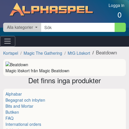
Hoppa till innehåll
Logga in
0
Alla kategorier
Beatdown
Kortspel
Magic The Gathering
MtG Löskort
Magic löskort från Magic Beatdown
Det finns inga produkter
Alphabar
Begagnat och inbyten
Bits and Mortar
Butiken
FAQ
International orders