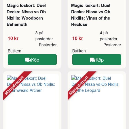
Magic löskort: Duel
Magic löskort: Duel
Decks: Nissa vs Ob
Decks: Nissa vs Ob
Nixilis: Woodborn
Nixilis: Vines of the
Behemoth
Recluse
8 på
4 på
10 kr
10 kr
postorder
postorder
Postorder
Postorder
Butiken
Butiken
Köp
Köp
Mängdrabatt
Mängdrabatt