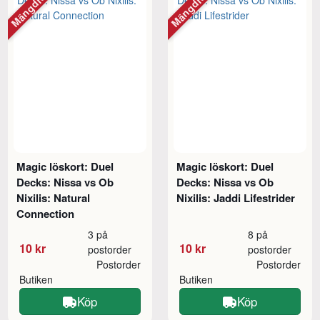
Mängdrabatt
Mängdrabatt
Magic löskort: Duel
Magic löskort: Duel
Decks: Nissa vs Ob
Decks: Nissa vs Ob
Nixilis: Natural
Nixilis: Jaddi Lifestrider
Connection
3 på
8 på
10 kr
10 kr
postorder
postorder
Postorder
Postorder
Butiken
Butiken
Köp
Köp