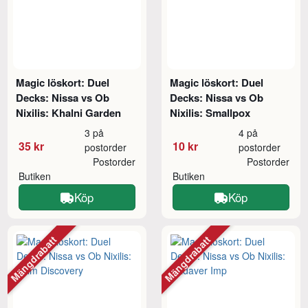
Magic löskort: Duel
Magic löskort: Duel
Decks: Nissa vs Ob
Decks: Nissa vs Ob
Nixilis: Khalni Garden
Nixilis: Smallpox
3 på
4 på
35 kr
10 kr
postorder
postorder
Postorder
Postorder
Butiken
Butiken
Köp
Köp
Mängdrabatt
Mängdrabatt