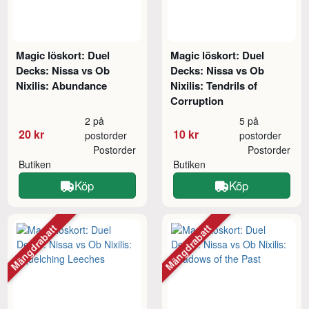
Magic löskort: Duel
Magic löskort: Duel
Decks: Nissa vs Ob
Decks: Nissa vs Ob
Nixilis: Abundance
Nixilis: Tendrils of
Corruption
2 på
5 på
20 kr
10 kr
postorder
postorder
Postorder
Postorder
Butiken
Butiken
Köp
Köp
Mängdrabatt
Mängdrabatt