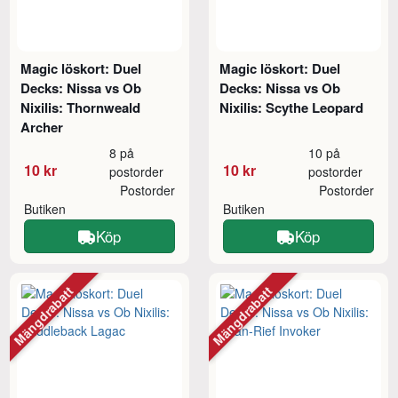
Magic löskort: Duel
Magic löskort: Duel
Decks: Nissa vs Ob
Decks: Nissa vs Ob
Nixilis: Thornweald
Nixilis: Scythe Leopard
Archer
8 på
10 på
10 kr
10 kr
postorder
postorder
Postorder
Postorder
Butiken
Butiken
Köp
Köp
Mängdrabatt
Mängdrabatt