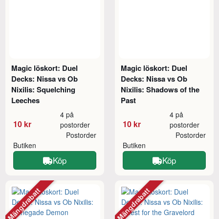
Magic löskort: Duel
Magic löskort: Duel
Decks: Nissa vs Ob
Decks: Nissa vs Ob
Nixilis: Squelching
Nixilis: Shadows of the
Leeches
Past
4 på
4 på
10 kr
10 kr
postorder
postorder
Postorder
Postorder
Butiken
Butiken
Köp
Köp
Mängdrabatt
Mängdrabatt