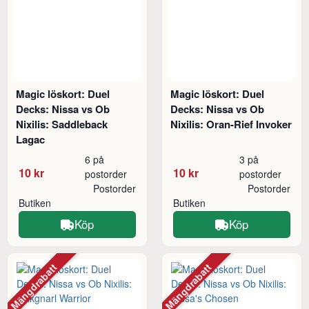
Magic löskort: Duel
Magic löskort: Duel
Decks: Nissa vs Ob
Decks: Nissa vs Ob
Nixilis: Saddleback
Nixilis: Oran-Rief Invoker
Lagac
6 på
3 på
10 kr
10 kr
postorder
postorder
Postorder
Postorder
Butiken
Butiken
Köp
Köp
Mängdrabatt
Mängdrabatt