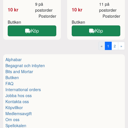
9 på
11 på
10 kr
10 kr
postorder
postorder
Postorder
Postorder
Butiken
Butiken
Köp
Köp
«
1
2
»
Alphabar
Begagnat och inbyten
Bits and Mortar
Butiken
FAQ
International orders
Jobba hos oss
Kontakta oss
Köpvillkor
Medlemsavgift
Om oss
Spellokalen