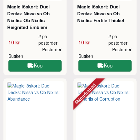
Magic löskort: Duel
Magic löskort: Duel
Decks: Nissa vs Ob
Decks: Nissa vs Ob
Nixilis: Ob Nixilis
Nixilis: Fertile Thicket
Reignited Emblem
2 på
2 på
10 kr
10 kr
postorder
postorder
Postorder
Postorder
Butiken
Butiken
Köp
Köp
Mängdrabatt