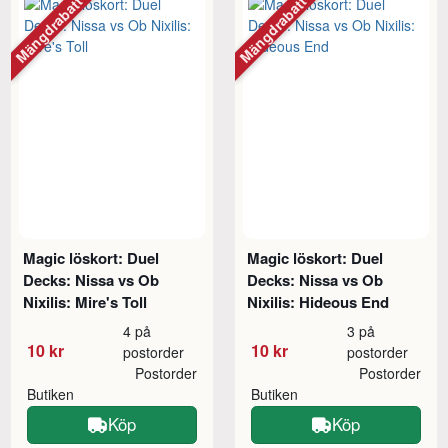
Mängdrabatt
Mängdrabatt
Magic löskort: Duel
Magic löskort: Duel
Decks: Nissa vs Ob
Decks: Nissa vs Ob
Nixilis: Mire's Toll
Nixilis: Hideous End
4 på
3 på
10 kr
10 kr
postorder
postorder
Postorder
Postorder
Butiken
Butiken
Köp
Köp