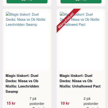
Mängdrabatt
Magic löskort: Duel
Magic löskort: Duel
Decks: Nissa vs Ob
Decks: Nissa vs Ob
Nixilis: Leechridden
Nixilis: Unhallowed Pact
Swamp
7 på
2 på
15 kr
10 kr
postorder
postorder