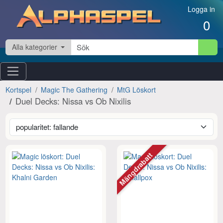
Hoppa till innehåll
Logga in
0
Alla kategorier
Kortspel
Magic The Gathering
MtG Löskort
Duel Decks: Nissa vs Ob Nixilis
Mängdrabatt