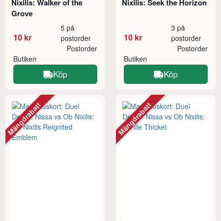
Nixilis: Walker of the
Nixilis: Seek the Horizon
Grove
5 på
3 på
10 kr
10 kr
postorder
postorder
Postorder
Postorder
Butiken
Butiken
Köp
Köp
Mängdrabatt
Mängdrabatt