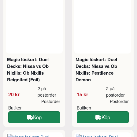
Magic löskort: Duel
Magic löskort: Duel
Decks: Nissa vs Ob
Decks: Nissa vs Ob
Nixilis: Ob Nixilis
Nixilis: Pestilence
Reignited (Foil)
Demon
2 på
2 på
20 kr
15 kr
postorder
postorder
Postorder
Postorder
Butiken
Butiken
Köp
Köp