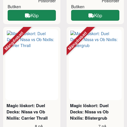
Postorder
Postorder
Butiken
Butiken
Köp
Köp
Mängdrabatt
Mängdrabatt
Magic löskort: Duel
Magic löskort: Duel
Decks: Nissa vs Ob
Decks: Nissa vs Ob
Nixilis: Carrier Thrall
Nixilis: Blistergrub
8 på
7 på