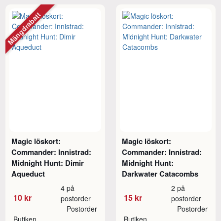
Mängdrabatt
Magic löskort:
Magic löskort:
Commander: Innistrad:
Commander: Innistrad:
Midnight Hunt: Dimir
Midnight Hunt:
Aqueduct
Darkwater Catacombs
4 på
2 på
10 kr
15 kr
postorder
postorder
Postorder
Postorder
Butiken
Butiken