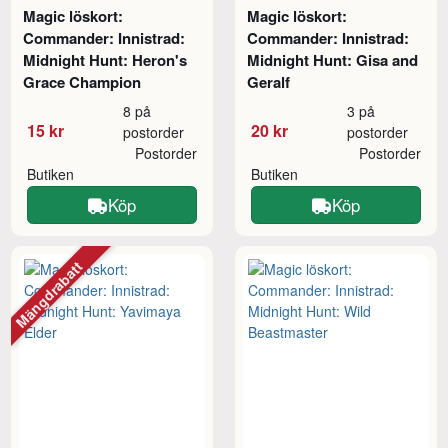
Magic löskort:
Magic löskort:
Commander: Innistrad:
Commander: Innistrad:
Midnight Hunt: Heron's
Midnight Hunt: Gisa and
Grace Champion
Geralf
8 på
3 på
15 kr
20 kr
postorder
postorder
Postorder
Postorder
Butiken
Butiken
Köp
Köp
Mängdrabatt