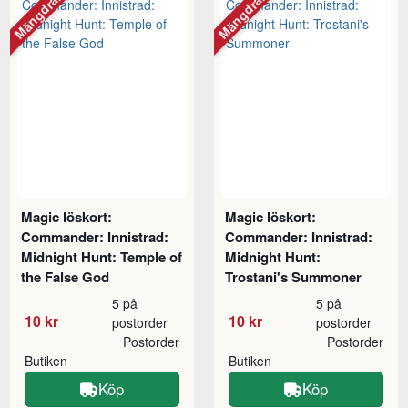
Mängdrabatt
Mängdrabatt
Magic löskort:
Magic löskort:
Commander: Innistrad:
Commander: Innistrad:
Midnight Hunt: Temple of
Midnight Hunt:
the False God
Trostani's Summoner
5 på
5 på
10 kr
10 kr
postorder
postorder
Postorder
Postorder
Butiken
Butiken
Köp
Köp