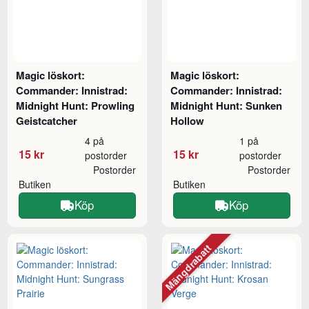
Magic löskort:
Magic löskort:
Commander: Innistrad:
Commander: Innistrad:
Midnight Hunt: Prowling
Midnight Hunt: Sunken
Geistcatcher
Hollow
4 på
1 på
15 kr
15 kr
postorder
postorder
Postorder
Postorder
Butiken
Butiken
Köp
Köp
Mängdrabatt