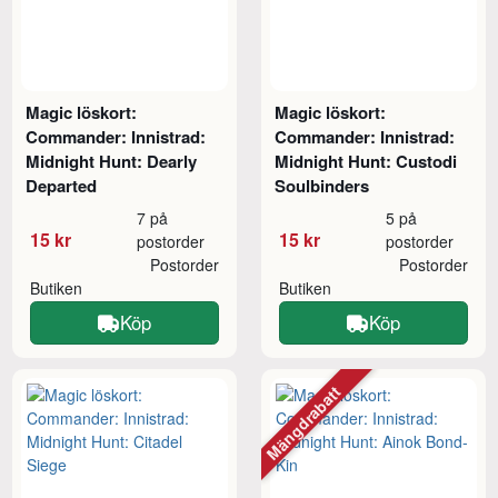
Magic löskort:
Magic löskort:
Commander: Innistrad:
Commander: Innistrad:
Midnight Hunt: Dearly
Midnight Hunt: Custodi
Departed
Soulbinders
7 på
5 på
15 kr
15 kr
postorder
postorder
Postorder
Postorder
Butiken
Butiken
Köp
Köp
Mängdrabatt