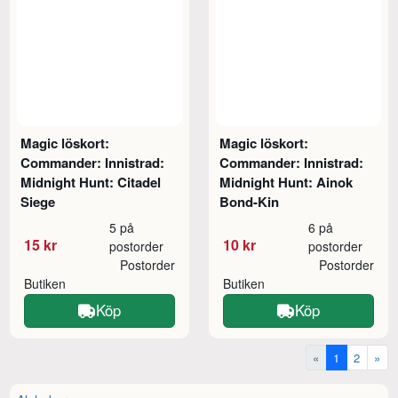
Magic löskort:
Magic löskort:
Commander: Innistrad:
Commander: Innistrad:
Midnight Hunt: Citadel
Midnight Hunt: Ainok
Siege
Bond-Kin
5 på
6 på
15 kr
10 kr
postorder
postorder
Postorder
Postorder
Butiken
Butiken
Köp
Köp
«
1
2
»