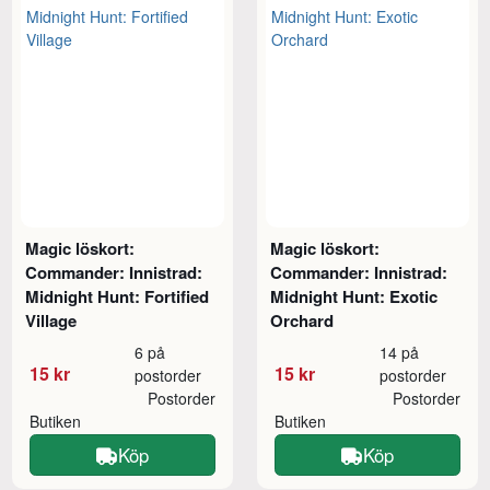
Magic löskort:
Magic löskort:
Commander: Innistrad:
Commander: Innistrad:
Midnight Hunt: Fortified
Midnight Hunt: Exotic
Village
Orchard
6 på
14 på
15 kr
15 kr
postorder
postorder
Postorder
Postorder
Butiken
Butiken
Köp
Köp