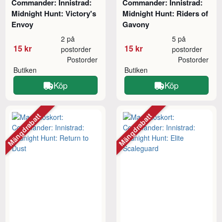
Commander: Innistrad:
Commander: Innistrad:
Midnight Hunt: Victory's
Midnight Hunt: Riders of
Envoy
Gavony
2 på
5 på
15 kr
15 kr
postorder
postorder
Postorder
Postorder
Butiken
Butiken
Köp
Köp
Mängdrabatt
Mängdrabatt