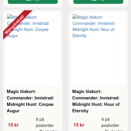
Mängdrabatt
Magic löskort:
Magic löskort:
Commander: Innistrad:
Commander: Innistrad:
Midnight Hunt: Corpse
Midnight Hunt: Hour of
Augur
Eternity
8 på
9 på
10 kr
15 kr
postorder
postorder