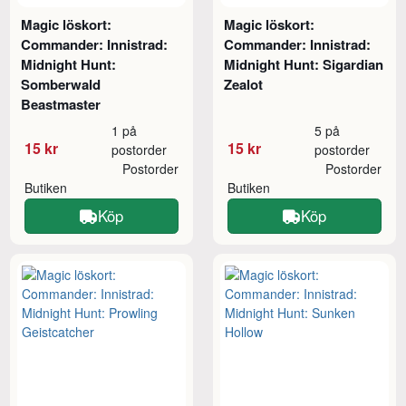
Magic löskort:
Magic löskort:
Commander: Innistrad:
Commander: Innistrad:
Midnight Hunt:
Midnight Hunt: Sigardian
Somberwald
Zealot
Beastmaster
1 på
5 på
15 kr
15 kr
postorder
postorder
Postorder
Postorder
Butiken
Butiken
Köp
Köp