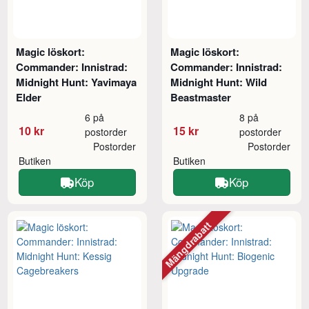
Magic löskort:
Magic löskort:
Commander: Innistrad:
Commander: Innistrad:
Midnight Hunt: Yavimaya
Midnight Hunt: Wild
Elder
Beastmaster
6 på
8 på
10 kr
15 kr
postorder
postorder
Postorder
Postorder
Butiken
Butiken
Köp
Köp
Mängdrabatt