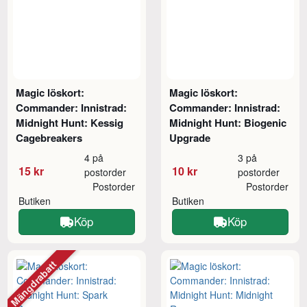
Magic löskort:
Magic löskort:
Commander: Innistrad:
Commander: Innistrad:
Midnight Hunt: Kessig
Midnight Hunt: Biogenic
Cagebreakers
Upgrade
4 på
3 på
15 kr
10 kr
postorder
postorder
Postorder
Postorder
Butiken
Butiken
Köp
Köp
Mängdrabatt