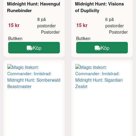
Midnight Hunt: Havengul
Midnight Hunt: Visions
Runebinder
of Duplicity
8 på
6 på
15 kr
15 kr
postorder
postorder
Postorder
Postorder
Butiken
Butiken
Köp
Köp