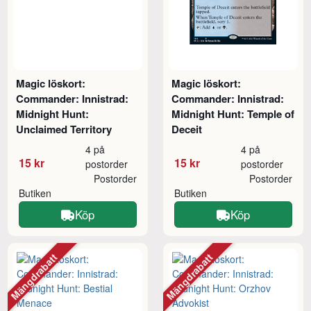
Magic löskort:
Magic löskort:
Commander: Innistrad:
Commander: Innistrad:
Midnight Hunt:
Midnight Hunt: Temple of
Unclaimed Territory
Deceit
4 på
4 på
15 kr
15 kr
postorder
postorder
Postorder
Postorder
Butiken
Butiken
Köp
Köp
Mängdrabatt
Mängdrabatt