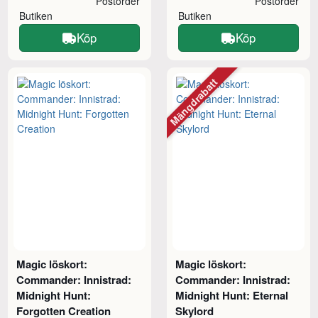
Postorder
Postorder
Butiken
Butiken
Köp
Köp
Mängdrabatt
Magic löskort:
Magic löskort:
Commander: Innistrad:
Commander: Innistrad:
Midnight Hunt:
Midnight Hunt: Eternal
Forgotten Creation
Skylord