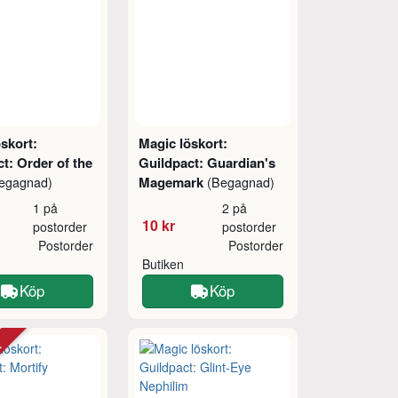
skort:
Magic löskort:
t: Order of the
Guildpact: Guardian's
Magemark
egagnad)
(Begagnad)
1 på
2 på
10 kr
postorder
postorder
Postorder
Postorder
Butiken
Köp
Köp
tt