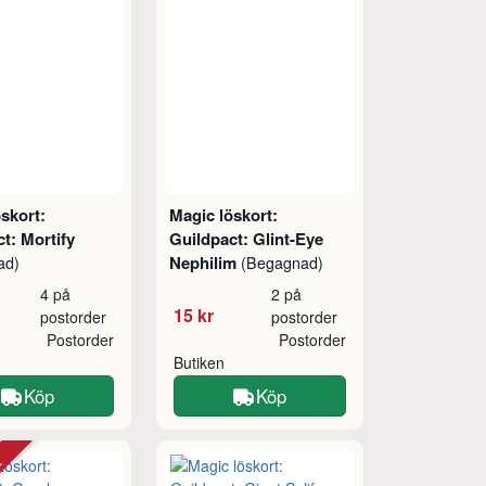
skort:
Magic löskort:
t: Mortify
Guildpact: Glint-Eye
Nephilim
ad)
(Begagnad)
4 på
2 på
15 kr
postorder
postorder
Postorder
Postorder
Butiken
Köp
Köp