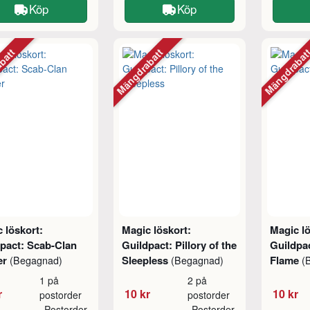
Köp
Köp
abatt
Mängdrabatt
Mängdraba
 löskort:
Magic löskort:
Magic lö
pact: Scab-Clan
Guildpact: Pillory of the
Guildpac
er
Sleepless
Flame
(Begagnad)
(Begagnad)
(
1 på
2 på
r
10 kr
10 kr
postorder
postorder
Postorder
Postorder