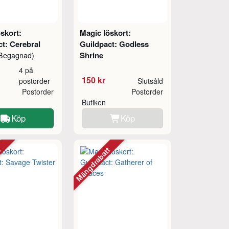
skort:
Magic löskort:
t: Cerebral
Guildpact: Godless
Shrine
Begagnad)
4 på
150 kr
postorder
Slutsåld
Postorder
Postorder
Butiken
Köp
Köp
tt
Mängdrabatt