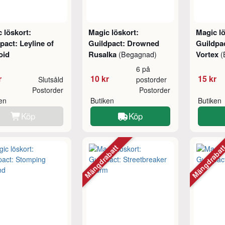
 löskort:
Magic löskort:
Magic lö
pact: Leyline of
Guildpact: Drowned
Guildpac
oid
Rusalka
Vortex
(Begagnad)
(
6 på
r
10 kr
15 kr
Slutsåld
postorder
Postorder
Postorder
ken
Butiken
Butiken
Köp
Köp
Mängdrabatt
Mängdraba