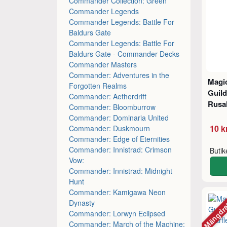
Commander Collection: Green
Commander Legends
Commander Legends: Battle For
Baldurs Gate
Commander Legends: Battle For
Baldurs Gate - Commander Decks
Commander Masters
Commander: Adventures in the
Magic
Forgotten Realms
Guil
Commander: Aetherdrift
Rusa
Commander: Bloomburrow
Commander: Dominaria United
10 k
Commander: Duskmourn
Commander: Edge of Eternities
Commander: Innistrad: Crimson
Buti
Vow:
Commander: Innistrad: Midnight
Hunt
Commander: Kamigawa Neon
Mängdr
Dynasty
Commander: Lorwyn Eclipsed
Commander: March of the Machine: