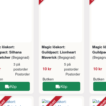
 löskort:
Magic löskort:
Magic lö
pact: Silhana
Guildpact: Lionheart
Guildpac
letcher
Maverick
(Begagnad)
(Begagnad)
(Begagn
3 på
5 på
r
10 kr
10 kr
postorder
postorder
Postorder
Postorder
ken
Butiken
Butiken
Köp
Köp