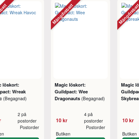
abatt
Mängdrabatt
Mängdraba
 löskort:
Magic löskort:
Magic lö
dpact: Wreak
Guildpact: Wee
Guildpa
oc
Dragonauts
Skybrea
(Begagnad)
(Begagnad)
2 på
4 på
r
10 kr
10 kr
postorder
postorder
Postorder
Postorder
ken
Butiken
Butiken