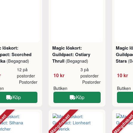
 löskort:
Magic löskort:
Magic lö
dpact: Scorched
Guildpact: Ostiary
Guildpac
lka
Thrull
Stars
(Begagnad)
(Begagnad)
(B
12 på
3 på
r
10 kr
10 kr
postorder
postorder
Postorder
Postorder
ken
Butiken
Butiken
Köp
Köp
abatt
Mängdrabatt
Mängdraba