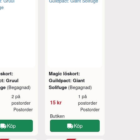
tt
skort:
Magic löskort:
ct: Gruul
Guildpact: Giant
age
Solifuge
(Begagnad)
(Begagnad)
2 på
1 på
15 kr
postorder
postorder
Postorder
Postorder
Butiken
Köp
Köp