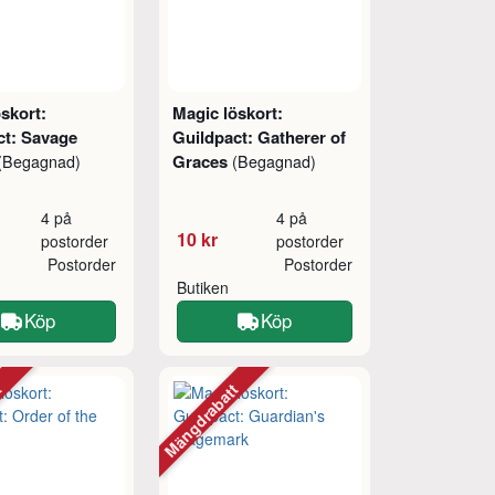
skort:
Magic löskort:
ct: Savage
Guildpact: Gatherer of
Graces
(Begagnad)
(Begagnad)
4 på
4 på
10 kr
postorder
postorder
Postorder
Postorder
Butiken
Köp
Köp
tt
Mängdrabatt