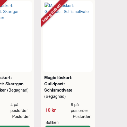
tt
Mängdrabatt
skort:
Magic löskort:
ct: Skarrgan
Guildpact:
ker
Schismotivate
(Begagnad)
(Begagnad)
4 på
8 på
10 kr
postorder
postorder
Postorder
Postorder
Butiken