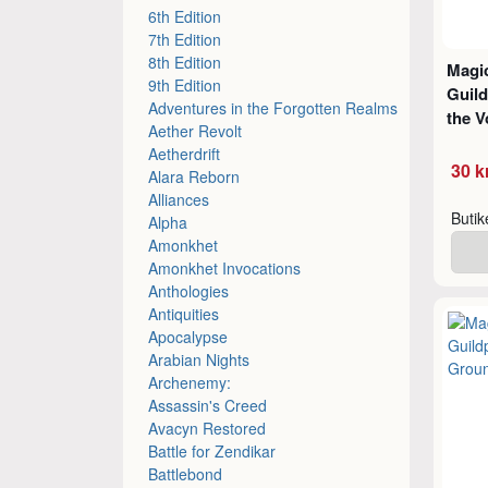
6th Edition
7th Edition
8th Edition
Magic
9th Edition
Guild
Adventures in the Forgotten Realms
the V
Aether Revolt
Aetherdrift
30 k
Alara Reborn
Alliances
Buti
Alpha
Amonkhet
Amonkhet Invocations
Anthologies
Antiquities
Apocalypse
Arabian Nights
Archenemy:
Assassin's Creed
Avacyn Restored
Battle for Zendikar
Battlebond