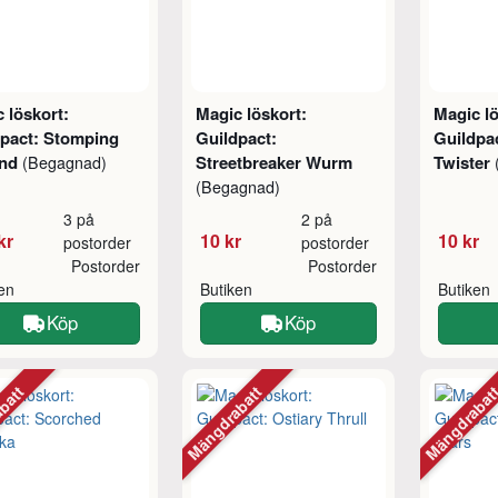
 löskort:
Magic löskort:
Magic lö
dpact: Stomping
Guildpact:
Guildpa
und
Streetbreaker Wurm
Twister
(Begagnad)
(Begagnad)
3 på
2 på
kr
10 kr
10 kr
postorder
postorder
Postorder
Postorder
ken
Butiken
Butiken
Köp
Köp
abatt
Mängdrabatt
Mängdraba