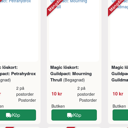
abatt
Mängdrabatt
Mängdraba
 löskort:
Magic löskort:
Magic lö
pact: Petrahydrox
Guildpact: Mourning
Guildpa
Thrull
Guildm
agnad)
(Begagnad)
2 på
2 på
r
10 kr
10 kr
postorder
postorder
Postorder
Postorder
ken
Butiken
Butiken
Köp
Köp