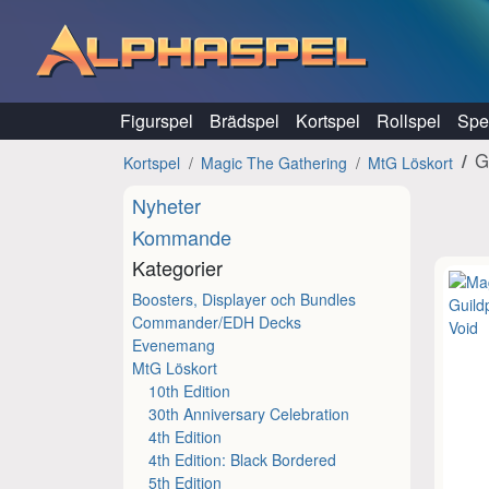
Hoppa till innehåll
Figurspel
Brädspel
Kortspel
Rollspel
Spel
G
Kortspel
Magic The Gathering
MtG Löskort
Nyheter
Kommande
Kategorier
Boosters, Displayer och Bundles
Commander/EDH Decks
Evenemang
MtG Löskort
10th Edition
30th Anniversary Celebration
4th Edition
4th Edition: Black Bordered
5th Edition