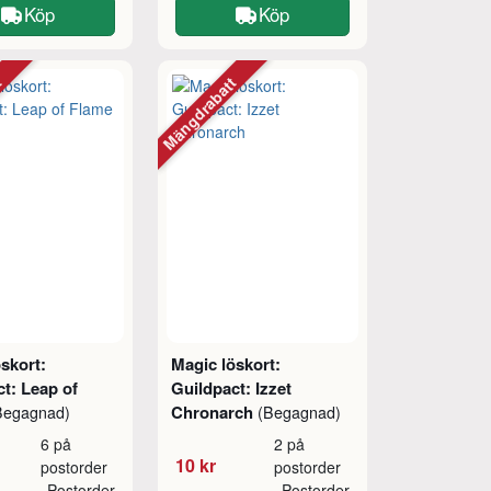
Köp
Köp
tt
Mängdrabatt
skort:
Magic löskort:
t: Leap of
Guildpact: Izzet
Chronarch
Begagnad)
(Begagnad)
6 på
2 på
10 kr
postorder
postorder
Postorder
Postorder