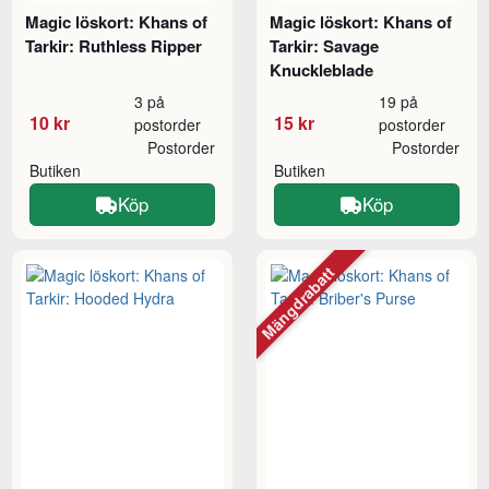
Magic löskort: Khans of
Magic löskort: Khans of
Tarkir: Ruthless Ripper
Tarkir: Savage
Knuckleblade
3 på
19 på
10 kr
15 kr
postorder
postorder
Postorder
Postorder
Butiken
Butiken
Köp
Köp
Mängdrabatt