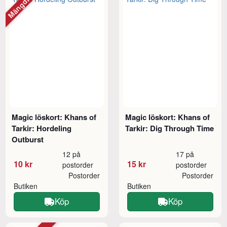
Mängdrabatt
Magic löskort: Khans of
Magic löskort: Khans of
Tarkir: Hordeling
Tarkir: Dig Through Time
Outburst
12 på
17 på
10 kr
15 kr
postorder
postorder
Postorder
Postorder
Butiken
Butiken
Köp
Köp