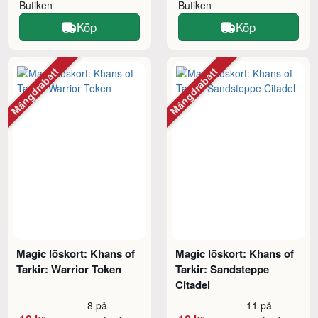
Butiken
Butiken
Köp
Köp
Mängdrabatt
Mängdrabatt
Magic löskort: Khans of
Magic löskort: Khans of
Tarkir: Warrior Token
Tarkir: Sandsteppe
Citadel
8 på
11 på