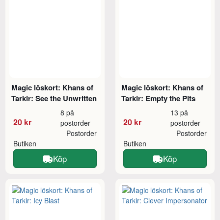
Magic löskort: Khans of
Magic löskort: Khans of
Tarkir: See the Unwritten
Tarkir: Empty the Pits
8 på
13 på
20 kr
20 kr
postorder
postorder
Postorder
Postorder
Butiken
Butiken
Köp
Köp