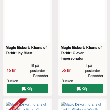
Magic löskort: Khans of
Magic löskort: Khans of
Tarkir: Icy Blast
Tarkir: Clever
Impersonator
15 på
1 på
15 kr
55 kr
postorder
postorder
Postorder
Postorder
Butiken
Butiken
Köp
Köp
Mängdrabatt