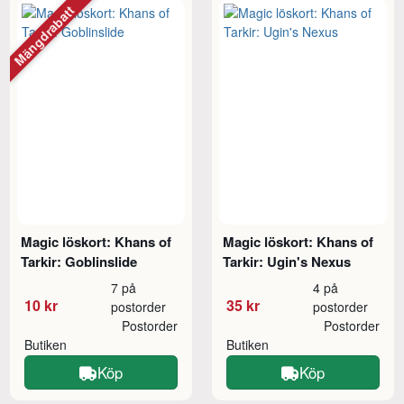
Mängdrabatt
Magic löskort: Khans of
Magic löskort: Khans of
Tarkir: Goblinslide
Tarkir: Ugin's Nexus
7 på
4 på
10 kr
35 kr
postorder
postorder
Postorder
Postorder
Butiken
Butiken
Köp
Köp