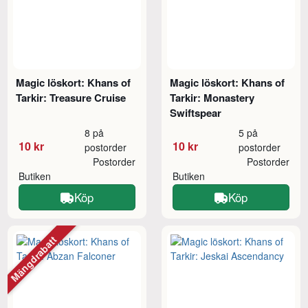
Magic löskort: Khans of
Magic löskort: Khans of
Tarkir: Treasure Cruise
Tarkir: Monastery
Swiftspear
8 på
5 på
10 kr
10 kr
postorder
postorder
Postorder
Postorder
Butiken
Butiken
Köp
Köp
Mängdrabatt