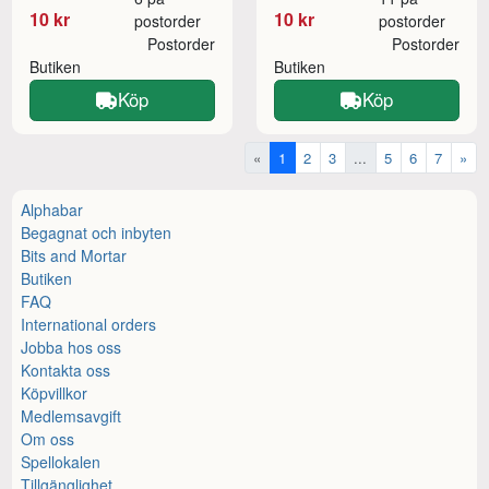
10 kr
10 kr
postorder
postorder
Postorder
Postorder
Butiken
Butiken
Köp
Köp
«
1
2
3
...
5
6
7
»
Alphabar
Begagnat och inbyten
Bits and Mortar
Butiken
FAQ
International orders
Jobba hos oss
Kontakta oss
Köpvillkor
Medlemsavgift
Om oss
Spellokalen
Tillgänglighet