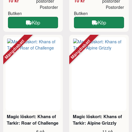
10 kr
10 kr
postorder
postorder
Postorder
Postorder
Butiken
Butiken
Köp
Köp
Mängdrabatt
Mängdrabatt
Magic löskort: Khans of
Magic löskort: Khans of
Tarkir: Roar of Challenge
Tarkir: Alpine Grizzly
6 på
11 på