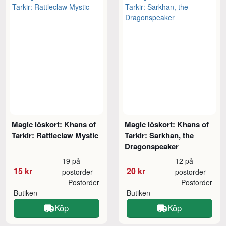
Magic löskort: Khans of
Magic löskort: Khans of
Tarkir: Rattleclaw Mystic
Tarkir: Sarkhan, the
Dragonspeaker
19 på
12 på
15 kr
20 kr
postorder
postorder
Postorder
Postorder
Butiken
Butiken
Köp
Köp