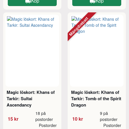
Köp
Köp
Mängdrabatt
Magic löskort: Khans of
Magic löskort: Khans of
Tarkir: Sultai
Tarkir: Tomb of the Spirit
Ascendancy
Dragon
18 på
9 på
15 kr
10 kr
postorder
postorder
Postorder
Postorder