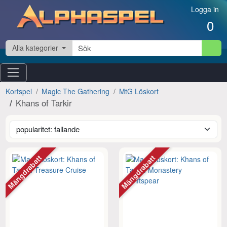
Hoppa till innehåll
Logga in
0
Alla kategorier
Kortspel
Magic The Gathering
MtG Löskort
Khans of Tarkir
Mängdrabatt
Mängdrabatt