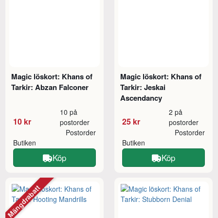
Magic löskort: Khans of
Magic löskort: Khans of
Tarkir: Abzan Falconer
Tarkir: Jeskai
Ascendancy
10 på
2 på
10 kr
25 kr
postorder
postorder
Postorder
Postorder
Butiken
Butiken
Köp
Köp
Mängdrabatt