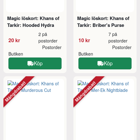
Magic löskort: Khans of
Magic löskort: Khans of
Tarkir: Hooded Hydra
Tarkir: Briber's Purse
2 på
7 på
20 kr
10 kr
postorder
postorder
Postorder
Postorder
Butiken
Butiken
Köp
Köp
Mängdrabatt
Mängdrabatt