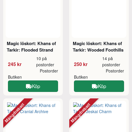
Magic löskort: Khans of
Magic löskort: Khans of
Tarkir: Flooded Strand
Tarkir: Wooded Foothills
10 på
14 på
245 kr
250 kr
postorder
postorder
Postorder
Postorder
Butiken
Butiken
Köp
Köp
Mängdrabatt
Mängdrabatt