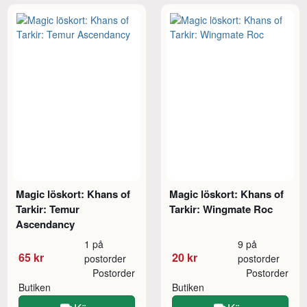
Magic löskort: Khans of
Magic löskort: Khans of
Tarkir: Temur
Tarkir: Wingmate Roc
Ascendancy
1 på
9 på
65 kr
20 kr
postorder
postorder
Postorder
Postorder
Butiken
Butiken