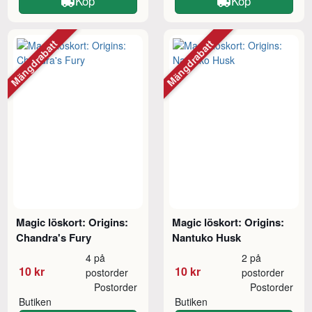
Köp
Köp
Mängdrabatt
Mängdrabatt
Magic löskort: Origins:
Magic löskort: Origins:
Chandra's Fury
Nantuko Husk
4 på
2 på
10 kr
10 kr
postorder
postorder
Postorder
Postorder
Butiken
Butiken