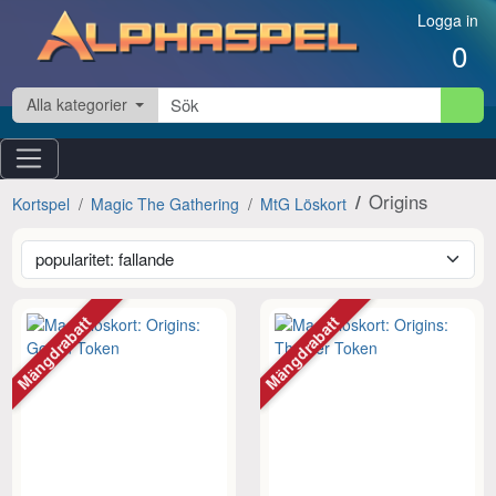
Hoppa till innehåll
Logga in
0
Alla kategorier
Origins
Kortspel
Magic The Gathering
MtG Löskort
Mängdrabatt
Mängdrabatt