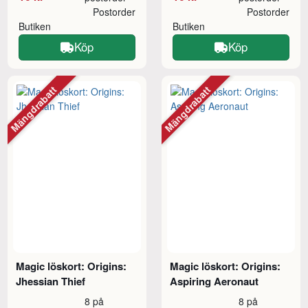
Postorder
Postorder
Butiken
Butiken
Köp
Köp
Mängdrabatt
Mängdrabatt
Magic löskort: Origins:
Magic löskort: Origins:
Jhessian Thief
Aspiring Aeronaut
8 på
8 på