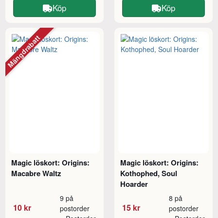
Köp
Köp
Mängdrabatt
Magic löskort: Origins:
Magic löskort: Origins:
Macabre Waltz
Kothophed, Soul
Hoarder
9 på
8 på
10 kr
15 kr
postorder
postorder