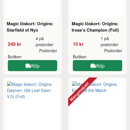
Magic löskort: Origins:
Magic löskort: Origins:
Starfield of Nyx
Iroas's Champion (Foil)
4 på
1 på
240 kr
10 kr
postorder
postorder
Postorder
Postorder
Butiken
Butiken
Köp
Köp
Mängdrabatt