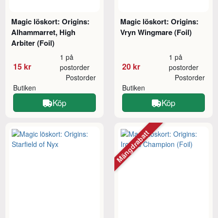
Magic löskort: Origins:
Magic löskort: Origins:
Alhammarret, High
Vryn Wingmare (Foil)
Arbiter (Foil)
1 på
1 på
15 kr
20 kr
postorder
postorder
Postorder
Postorder
Butiken
Butiken
Köp
Köp
Mängdrabatt