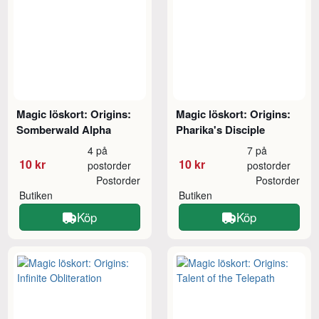
Magic löskort: Origins:
Magic löskort: Origins:
Somberwald Alpha
Pharika's Disciple
4 på
7 på
10 kr
10 kr
postorder
postorder
Postorder
Postorder
Butiken
Butiken
Köp
Köp