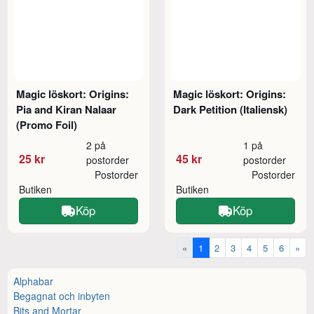
Magic löskort: Origins:
Magic löskort: Origins:
Pia and Kiran Nalaar
Dark Petition (Italiensk)
(Promo Foil)
2 på
1 på
25 kr
45 kr
postorder
postorder
Postorder
Postorder
Butiken
Butiken
Köp
Köp
«
1
2
3
4
5
6
»
Alphabar
Begagnat och inbyten
Bits and Mortar