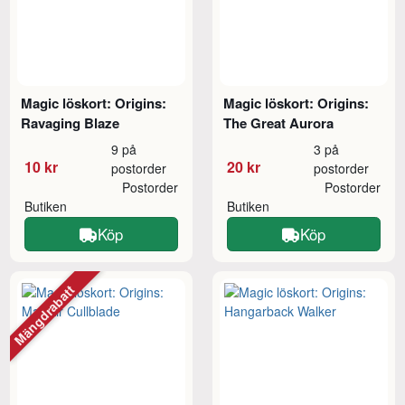
Magic löskort: Origins:
Magic löskort: Origins:
Ravaging Blaze
The Great Aurora
9 på
3 på
10 kr
20 kr
postorder
postorder
Postorder
Postorder
Butiken
Butiken
Köp
Köp
Mängdrabatt