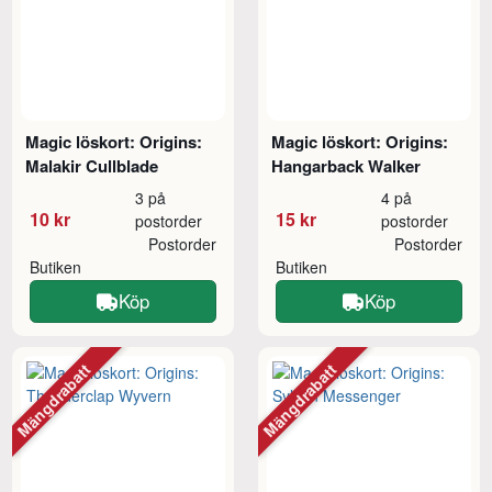
Magic löskort: Origins:
Magic löskort: Origins:
Malakir Cullblade
Hangarback Walker
3 på
4 på
10 kr
15 kr
postorder
postorder
Postorder
Postorder
Butiken
Butiken
Köp
Köp
Mängdrabatt
Mängdrabatt