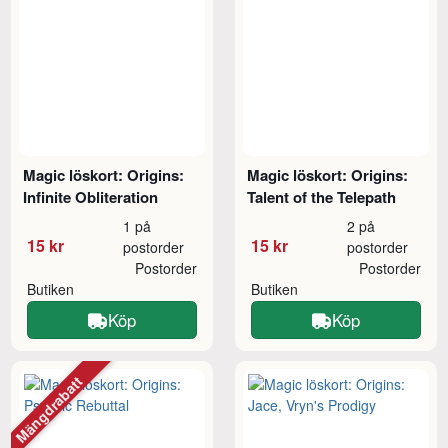
Magic löskort: Origins:
Magic löskort: Origins:
Infinite Obliteration
Talent of the Telepath
1 på
2 på
15 kr
15 kr
postorder
postorder
Postorder
Postorder
Butiken
Butiken
Köp
Köp
Mängdrabatt