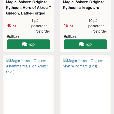
Magic löskort: Origins:
Magic löskort: Origins:
Kytheon, Hero of Akros //
Kytheon's Irregulars
Gideon, Battle-Forged
1 på
10 på
40 kr
15 kr
postorder
postorder
Postorder
Postorder
Butiken
Butiken
Köp
Köp