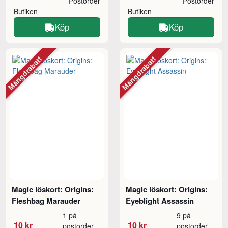
Postorder
Postorder
Butiken
Butiken
Köp
Köp
Mängdrabatt
Mängdrabatt
Magic löskort: Origins:
Magic löskort: Origins:
Fleshbag Marauder
Eyeblight Assassin
1 på
9 på
10 kr
10 kr
postorder
postorder