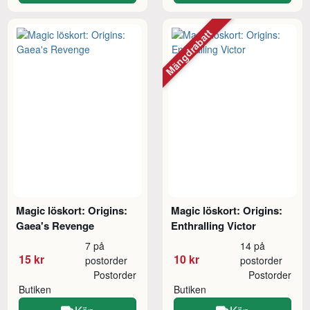
Mängdrabatt
Magic löskort: Origins:
Magic löskort: Origins:
Gaea's Revenge
Enthralling Victor
7 på
14 på
15 kr
10 kr
postorder
postorder
Postorder
Postorder
Butiken
Butiken