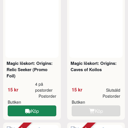
Magic löskort: Origins:
Magic löskort: Origins:
Relic Seeker (Promo
Caves of Koilos
Foil)
4 på
15 kr
15 kr
postorder
Slutsåld
Postorder
Postorder
Butiken
Butiken
Köp
Köp