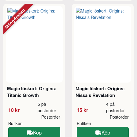
Mängdrabatt
Magic löskort: Origins:
Magic löskort: Origins:
Titanic Growth
Nissa's Revelation
5 på
4 på
10 kr
15 kr
postorder
postorder
Postorder
Postorder
Butiken
Butiken
Köp
Köp