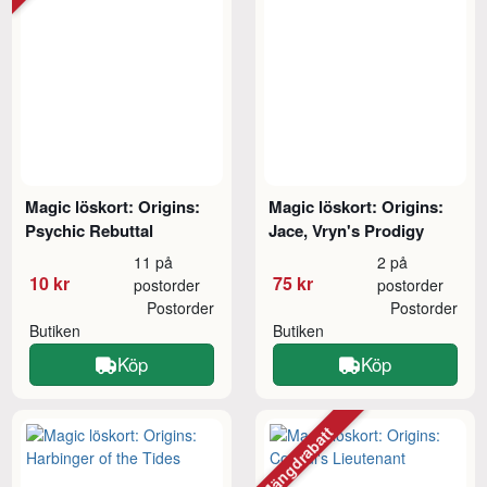
Magic löskort: Origins:
Magic löskort: Origins:
Psychic Rebuttal
Jace, Vryn's Prodigy
11 på
2 på
10 kr
75 kr
postorder
postorder
Postorder
Postorder
Butiken
Butiken
Köp
Köp
Mängdrabatt