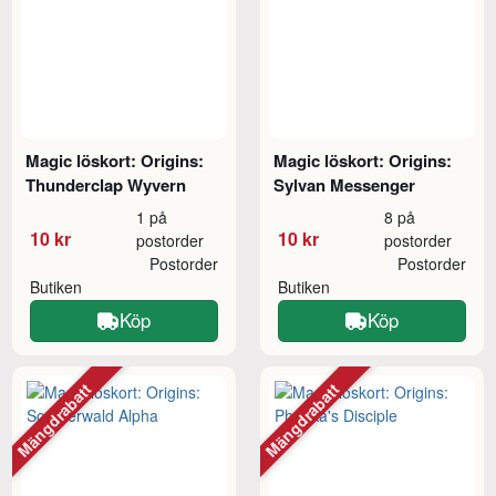
Magic löskort: Origins:
Magic löskort: Origins:
Thunderclap Wyvern
Sylvan Messenger
1 på
8 på
10 kr
10 kr
postorder
postorder
Postorder
Postorder
Butiken
Butiken
Köp
Köp
Mängdrabatt
Mängdrabatt