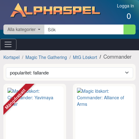
Hoppa till innehåll
Logga in
0
Alla kategorier
Commander
Kortspel
Magic The Gathering
MtG Löskort
Mängdrabatt