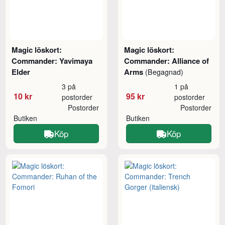
Magic löskort:
Magic löskort:
Commander: Yavimaya
Commander: Alliance of
Elder
Arms
(Begagnad)
3 på
1 på
10 kr
95 kr
postorder
postorder
Postorder
Postorder
Butiken
Butiken
Köp
Köp