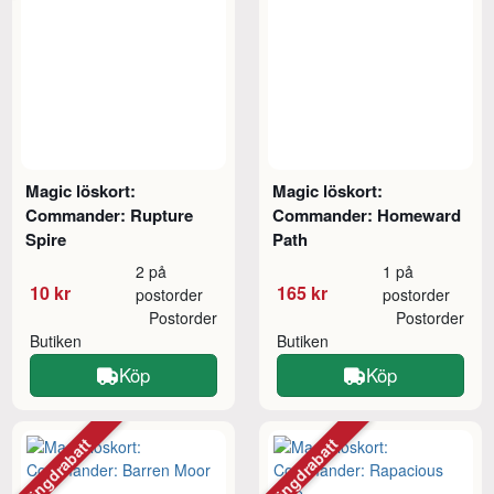
Magic löskort:
Magic löskort:
Commander: Rupture
Commander: Homeward
Spire
Path
2 på
1 på
10 kr
165 kr
postorder
postorder
Postorder
Postorder
Butiken
Butiken
Köp
Köp
Mängdrabatt
Mängdrabatt