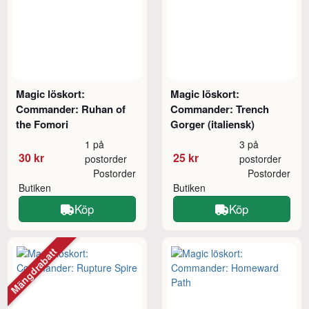
Magic löskort:
Magic löskort:
Commander: Ruhan of
Commander: Trench
the Fomori
Gorger (italiensk)
1 på
3 på
30 kr
25 kr
postorder
postorder
Postorder
Postorder
Butiken
Butiken
Köp
Köp
Mängdrabatt