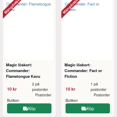
Mängdrabatt
Mängdrabatt
Magic löskort:
Magic löskort:
Commander:
Commander: Fact or
Flametongue Kavu
Fiction
2 på
1 på
10 kr
10 kr
postorder
postorder
Postorder
Postorder
Butiken
Butiken
Köp
Köp