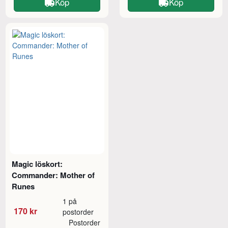
Köp
Köp
Magic löskort:
Commander: Mother of
Runes
1 på
170 kr
postorder
Postorder