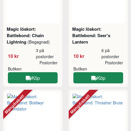
Magic löskort:
Magic löskort:
Battlebond: Chain
Battlebond: Seer's
Lightning
Lantern
(Begagnad)
3 på
6 på
10 kr
10 kr
postorder
postorder
Postorder
Postorder
Butiken
Butiken
Köp
Köp
Mängdrabatt
Mängdrabatt