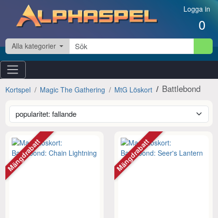
Hoppa till innehåll
Logga in
0
Alla kategorier
Battlebond
Kortspel
Magic The Gathering
MtG Löskort
Mängdrabatt
Mängdrabatt