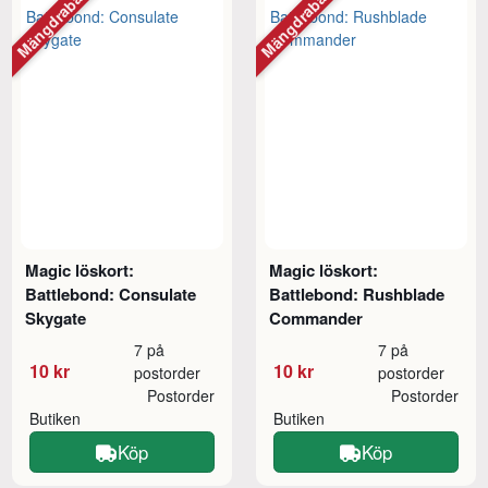
Mängdrabatt
Mängdrabatt
Magic löskort:
Magic löskort:
Battlebond: Consulate
Battlebond: Rushblade
Skygate
Commander
7 på
7 på
10 kr
10 kr
postorder
postorder
Postorder
Postorder
Butiken
Butiken
Köp
Köp