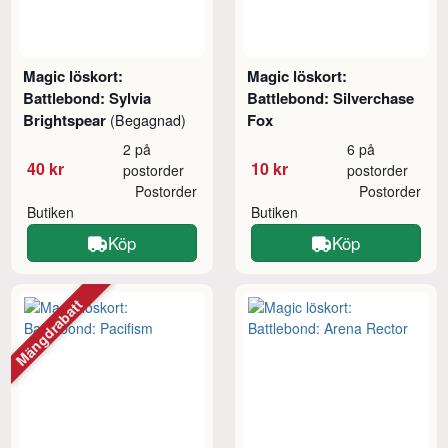
Magic löskort:
Magic löskort:
Battlebond: Sylvia
Battlebond: Silverchase
Brightspear
Fox
(Begagnad)
2 på
6 på
40 kr
10 kr
postorder
postorder
Postorder
Postorder
Butiken
Butiken
Köp
Köp
Mängdrabatt