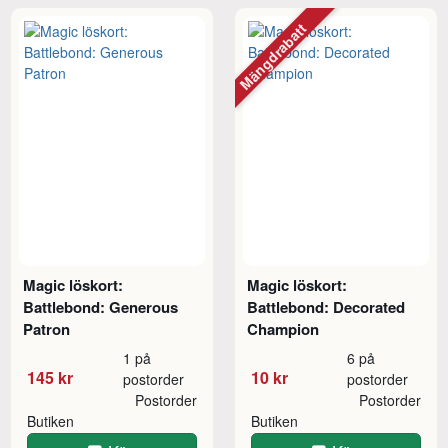
Mängdrabatt
Magic löskort:
Magic löskort:
Battlebond: Generous
Battlebond: Decorated
Patron
Champion
1 på
6 på
145 kr
10 kr
postorder
postorder
Postorder
Postorder
Butiken
Butiken