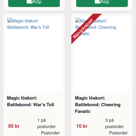
Köp
Köp
Mängdrabatt
Magic löskort:
Magic löskort:
Battlebond: War's Toll
Battlebond: Cheering
Fanatic
1 på
3 på
95 kr
10 kr
postorder
postorder
Postorder
Postorder