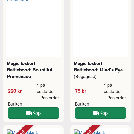
Magic löskort:
Magic löskort:
Battlebond: Bountiful
Battlebond: Mind's Eye
Promenade
(Begagnad)
1 på
1 på
220 kr
75 kr
postorder
postorder
Postorder
Postorder
Butiken
Butiken
Köp
Köp