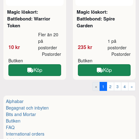
Magic löskort:
Magic löskort:
Battlebond: Warrior
Battlebond: Spire
Token
Garden
Fler än 20
på
1 på
10 kr
235 kr
postorder
postorder
Postorder
Postorder
Butiken
Butiken
Köp
Köp
«
1
2
3
4
»
Alphabar
Begagnat och inbyten
Bits and Mortar
Butiken
FAQ
International orders