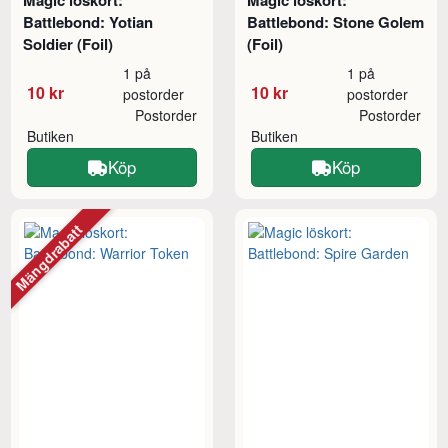
Magic löskort:
Magic löskort:
Battlebond: Yotian
Battlebond: Stone Golem
Soldier (Foil)
(Foil)
1 på
1 på
10 kr
10 kr
postorder
postorder
Postorder
Postorder
Butiken
Butiken
Köp
Köp
Mängdrabatt