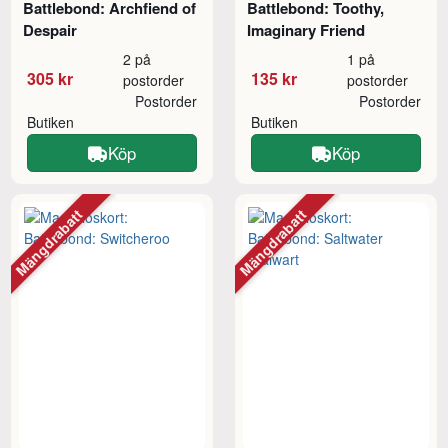
Battlebond: Archfiend of
Battlebond: Toothy,
Despair
Imaginary Friend
2 på
1 på
305 kr
135 kr
postorder
postorder
Postorder
Postorder
Butiken
Butiken
Köp
Köp
Mängdrabatt
Mängdrabatt