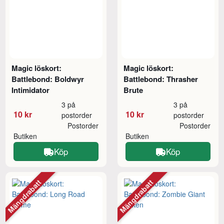
Magic löskort:
Magic löskort:
Battlebond: Boldwyr
Battlebond: Thrasher
Intimidator
Brute
3 på
3 på
10 kr
10 kr
postorder
postorder
Postorder
Postorder
Butiken
Butiken
Köp
Köp
Mängdrabatt
Mängdrabatt