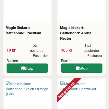
Magic löskort:
Magic löskort:
Battlebond: Pacifism
Battlebond: Arena
Rector
1 på
1 på
10 kr
165 kr
postorder
postorder
Postorder
Postorder
Butiken
Butiken
Köp
Köp
Mängdrabatt