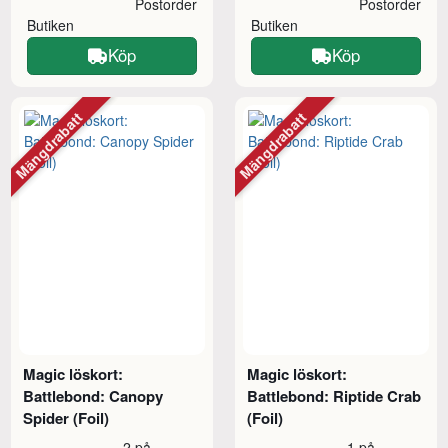
Postorder
Postorder
Butiken
Butiken
Köp
Köp
Mängdrabatt
Mängdrabatt
Magic löskort:
Magic löskort:
Battlebond: Canopy
Battlebond: Riptide Crab
Spider (Foil)
(Foil)
2 på
1 på