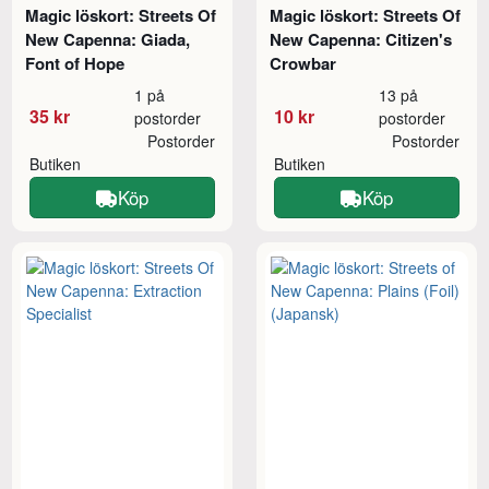
Magic löskort: Streets Of
Magic löskort: Streets Of
New Capenna: Giada,
New Capenna: Citizen's
Font of Hope
Crowbar
1 på
13 på
35 kr
10 kr
postorder
postorder
Postorder
Postorder
Butiken
Butiken
Köp
Köp