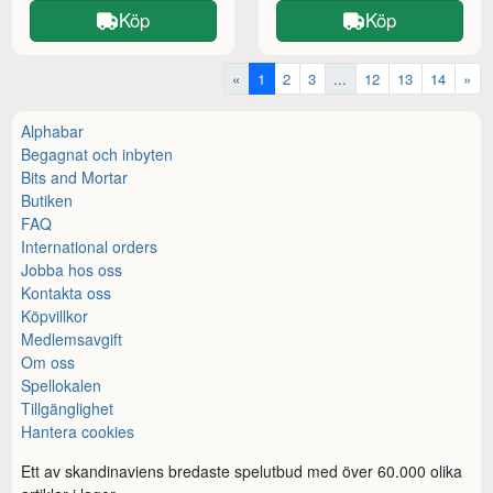
Köp
Köp
«
1
2
3
...
12
13
14
»
Alphabar
Begagnat och inbyten
Bits and Mortar
Butiken
FAQ
International orders
Jobba hos oss
Kontakta oss
Köpvillkor
Medlemsavgift
Om oss
Spellokalen
Tillgänglighet
Hantera cookies
Ett av skandinaviens bredaste spelutbud med över 60.000 olika