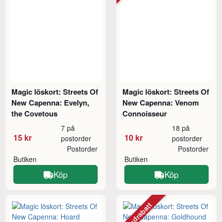
Magic löskort: Streets Of
Magic löskort: Streets Of
New Capenna: Evelyn,
New Capenna: Venom
the Covetous
Connoisseur
7 på
18 på
15 kr
10 kr
postorder
postorder
Postorder
Postorder
Butiken
Butiken
Köp
Köp
Mängdrabatt