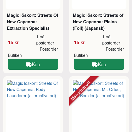
Magic löskort: Streets Of
Magic löskort: Streets of
New Capenna:
New Capenna: Plains
Extraction Specialist
(Foil) (Japansk)
1 på
1 på
15 kr
15 kr
postorder
postorder
Postorder
Postorder
Butiken
Butiken
Köp
Köp
Mängdrabatt