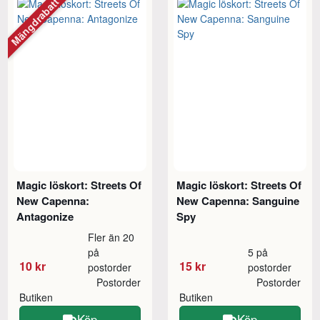
Mängdrabatt
Magic löskort: Streets Of
Magic löskort: Streets Of
New Capenna:
New Capenna: Sanguine
Antagonize
Spy
Fler än 20
på
5 på
10 kr
15 kr
postorder
postorder
Postorder
Postorder
Butiken
Butiken
Köp
Köp