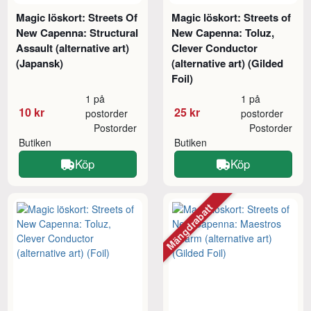
Magic löskort: Streets Of
Magic löskort: Streets of
New Capenna: Structural
New Capenna: Toluz,
Assault (alternative art)
Clever Conductor
(Japansk)
(alternative art) (Gilded
Foil)
1 på
1 på
10 kr
25 kr
postorder
postorder
Postorder
Postorder
Butiken
Butiken
Köp
Köp
Mängdrabatt