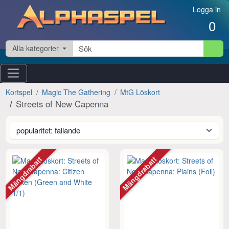
Hoppa till innehåll
Logga in
0
Alla kategorier
Kortspel
Magic The Gathering
MtG Löskort
Streets of New Capenna
Mängdrabatt
Mängdrabatt