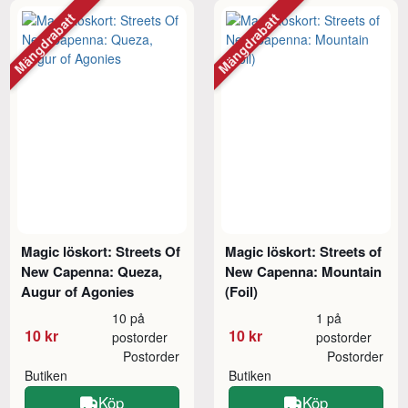
Mängdrabatt
Mängdrabatt
Magic löskort: Streets Of
Magic löskort: Streets of
New Capenna: Queza,
New Capenna: Mountain
Augur of Agonies
(Foil)
10 på
1 på
10 kr
10 kr
postorder
postorder
Postorder
Postorder
Butiken
Butiken
Köp
Köp