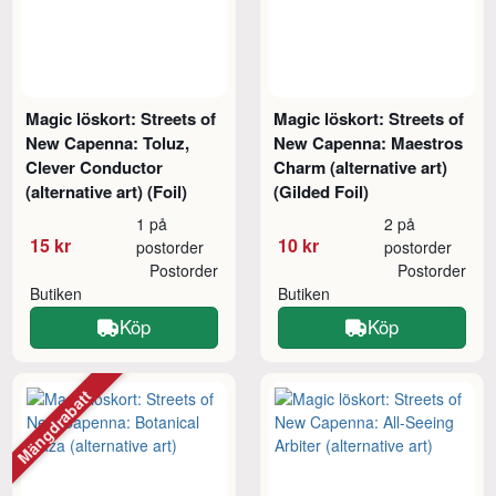
Magic löskort: Streets of
Magic löskort: Streets of
New Capenna: Toluz,
New Capenna: Maestros
Clever Conductor
Charm (alternative art)
(alternative art) (Foil)
(Gilded Foil)
1 på
2 på
15 kr
10 kr
postorder
postorder
Postorder
Postorder
Butiken
Butiken
Köp
Köp
Mängdrabatt