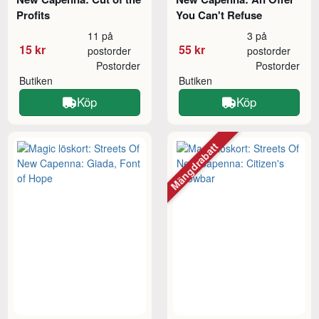
Profits
You Can't Refuse
11 på
3 på
15 kr
55 kr
postorder
postorder
Postorder
Postorder
Butiken
Butiken
Köp
Köp
Mängdrabatt