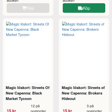
Butiken
Butiken
Köp
Köp
Magic löskort: Streets Of
Magic löskort: Streets of
New Capenna: Black
New Capenna: Brokers
Market Tycoon
Hideout
12 på
3 på
15 kr
15 kr
postorder
postorder