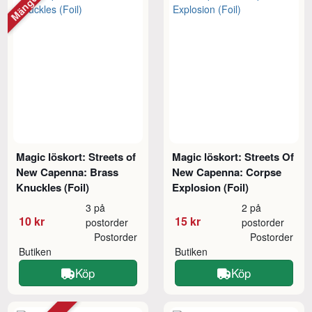
Magic löskort: Streets of
Magic löskort: Streets Of
New Capenna: Brass
New Capenna: Corpse
Knuckles (Foil)
Explosion (Foil)
3 på
2 på
10 kr
15 kr
postorder
postorder
Postorder
Postorder
Butiken
Butiken
Köp
Köp