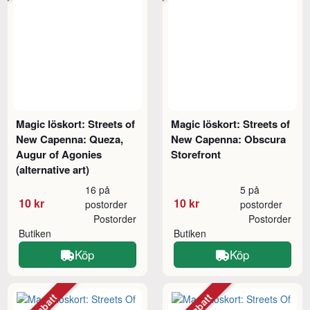
Magic löskort: Streets of
Magic löskort: Streets of
New Capenna: Queza,
New Capenna: Obscura
Augur of Agonies
Storefront
(alternative art)
16 på
5 på
10 kr
10 kr
postorder
postorder
Postorder
Postorder
Butiken
Butiken
Köp
Köp