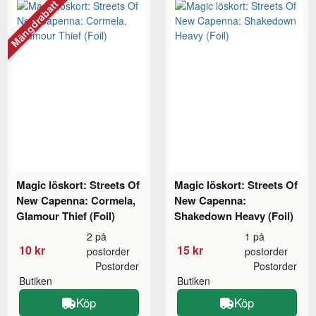
Mängdrabatt
Magic löskort: Streets Of
Magic löskort: Streets Of
New Capenna: Cormela,
New Capenna:
Glamour Thief (Foil)
Shakedown Heavy (Foil)
2 på
1 på
10 kr
15 kr
postorder
postorder
Postorder
Postorder
Butiken
Butiken
Köp
Köp