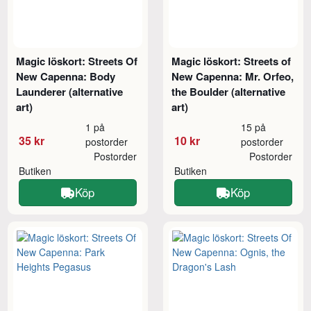
Magic löskort: Streets Of
Magic löskort: Streets of
New Capenna: Body
New Capenna: Mr. Orfeo,
Launderer (alternative
the Boulder (alternative
art)
art)
1 på
15 på
35 kr
10 kr
postorder
postorder
Postorder
Postorder
Butiken
Butiken
Köp
Köp