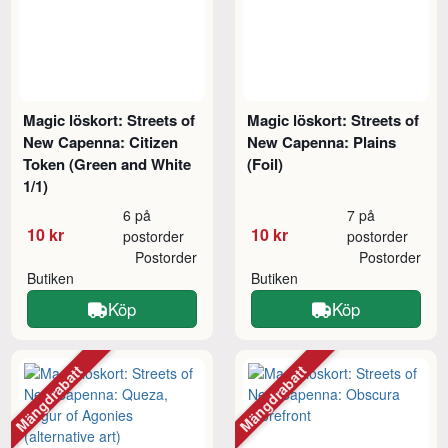
Magic löskort: Streets of
Magic löskort: Streets of
New Capenna: Citizen
New Capenna: Plains
Token (Green and White
(Foil)
1/1)
6 på
7 på
10 kr
10 kr
postorder
postorder
Postorder
Postorder
Butiken
Butiken
Köp
Köp
Mängdrabatt
Mängdrabatt