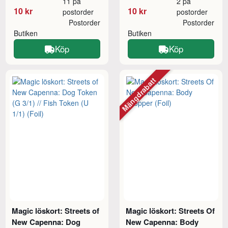
11 på
2 på
10 kr
10 kr
postorder
postorder
Postorder
Postorder
Butiken
Butiken
Köp
Köp
Mängdrabatt
Magic löskort: Streets of
Magic löskort: Streets Of
New Capenna: Dog
New Capenna: Body