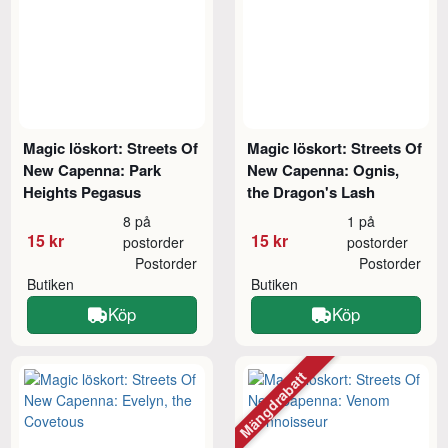
Magic löskort: Streets Of
Magic löskort: Streets Of
New Capenna: Park
New Capenna: Ognis,
Heights Pegasus
the Dragon's Lash
8 på
1 på
15 kr
15 kr
postorder
postorder
Postorder
Postorder
Butiken
Butiken
Köp
Köp
Mängdrabatt