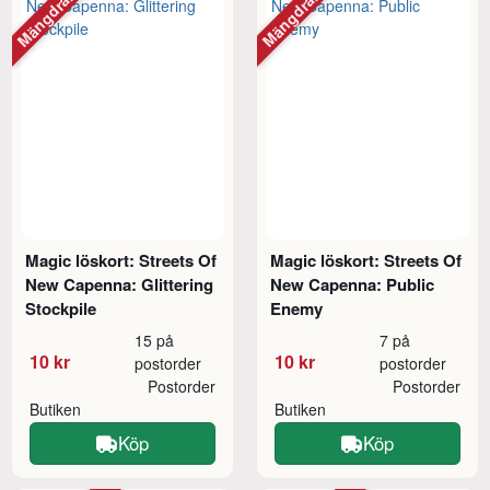
Mängdrabatt
Mängdrabatt
Magic löskort: Streets Of
Magic löskort: Streets Of
New Capenna: Glittering
New Capenna: Public
Stockpile
Enemy
15 på
7 på
10 kr
10 kr
postorder
postorder
Postorder
Postorder
Butiken
Butiken
Köp
Köp