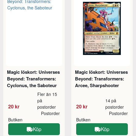
Magic löskort: Universes
Magic löskort: Universes
Beyond: Transformers:
Beyond: Transformers:
Cyclonus, the Saboteur
Arcee, Sharpshooter
Fler än 15
på
14 på
20 kr
20 kr
postorder
postorder
Postorder
Postorder
Butiken
Butiken
Köp
Köp