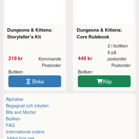
Dungeons & Kittens:
Dungeons & Kittens:
Storyteller's Kit
Core Rulebook
2 i butiken
6 på
219 kr
449 kr
Kommande
postorder
Postorder
Postorder
Butiken
Butiken
Boka
Köp
Alphabar
Begagnat och inbyten
Bits and Mortar
Butiken
FAQ
International orders
Jobba hos oss