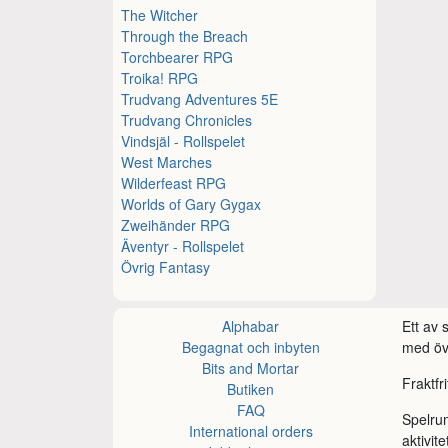
The Witcher
Through the Breach
Torchbearer RPG
Troika! RPG
Trudvang Adventures 5E
Trudvang Chronicles
Vindsjäl - Rollspelet
West Marches
Wilderfeast RPG
Worlds of Gary Gygax
Zweihänder RPG
Äventyr - Rollspelet
Övrig Fantasy
Alphabar
Ett av
Begagnat och inbyten
med öve
Bits and Mortar
Fraktfr
Butiken
FAQ
Spelru
International orders
aktivite