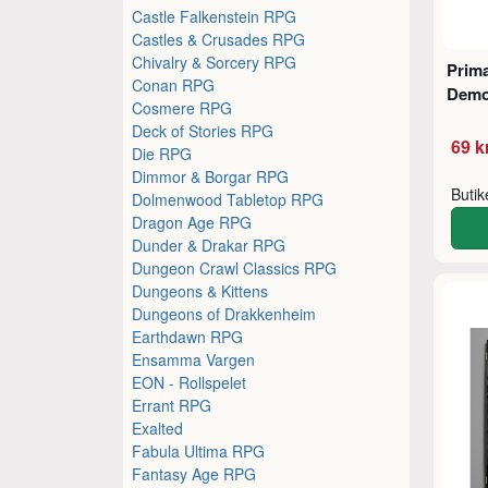
Castle Falkenstein RPG
Castles & Crusades RPG
Chivalry & Sorcery RPG
Prim
Conan RPG
Demo
Cosmere RPG
Deck of Stories RPG
69 k
Die RPG
Dimmor & Borgar RPG
Buti
Dolmenwood Tabletop RPG
Dragon Age RPG
Dunder & Drakar RPG
Dungeon Crawl Classics RPG
Dungeons & Kittens
Dungeons of Drakkenheim
Earthdawn RPG
Ensamma Vargen
EON - Rollspelet
Errant RPG
Exalted
Fabula Ultima RPG
Fantasy Age RPG