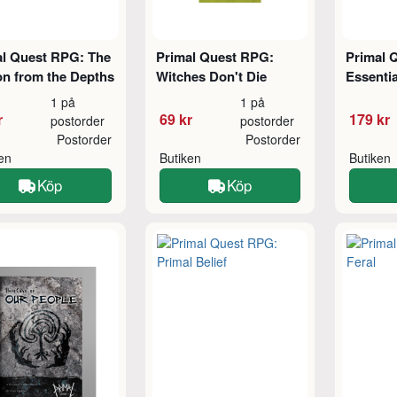
al Quest RPG: The
Primal Quest RPG:
Primal 
n from the Depths
Witches Don't Die
Essentia
1 på
1 på
r
69 kr
179 kr
postorder
postorder
Postorder
Postorder
ken
Butiken
Butiken
Köp
Köp