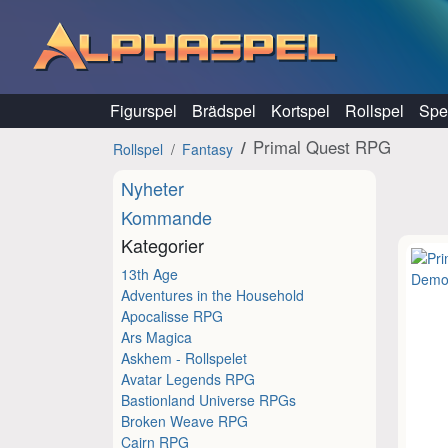
Hoppa till innehåll
Figurspel
Brädspel
Kortspel
Rollspel
Spel
Primal Quest RPG
Rollspel
Fantasy
Nyheter
Kommande
Kategorier
13th Age
Adventures in the Household
Apocalisse RPG
Ars Magica
Askhem - Rollspelet
Avatar Legends RPG
Bastionland Universe RPGs
Broken Weave RPG
Cairn RPG