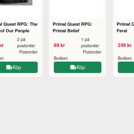
al Quest RPG: The
Primal Quest RPG:
Primal 
 of Our People
Primal Belief
Feral
2 på
1 på
kr
69 kr
249 kr
postorder
postorder
Postorder
Postorder
ken
Butiken
Butiken
Köp
Köp