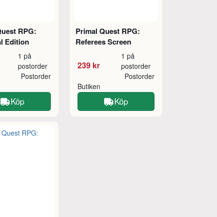
Quest RPG:
Primal Quest RPG:
l Edition
Referees Screen
1 på
1 på
239 kr
postorder
postorder
Postorder
Postorder
Butiken
Köp
Köp