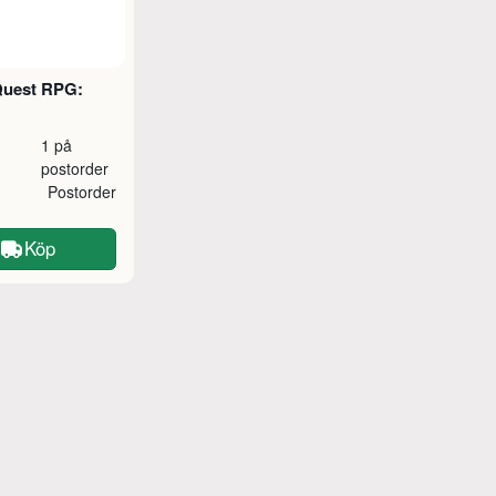
Quest RPG:
1 på
postorder
Postorder
Köp