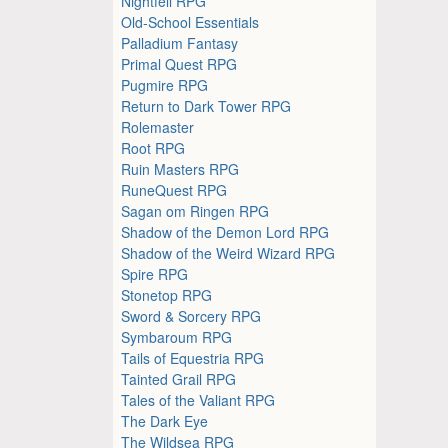
Nightfell RPG
Old-School Essentials
Palladium Fantasy
Primal Quest RPG
Pugmire RPG
Return to Dark Tower RPG
Rolemaster
Root RPG
Ruin Masters RPG
RuneQuest RPG
Sagan om Ringen RPG
Shadow of the Demon Lord RPG
Shadow of the Weird Wizard RPG
Spire RPG
Stonetop RPG
Sword & Sorcery RPG
Symbaroum RPG
Tails of Equestria RPG
Tainted Grail RPG
Tales of the Valiant RPG
The Dark Eye
The Wildsea RPG