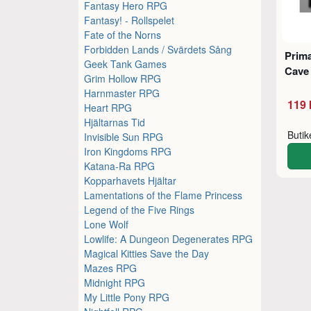
Fantasy Hero RPG
Fantasy! - Rollspelet
Fate of the Norns
Forbidden Lands / Svärdets Sång
Prim
Geek Tank Games
Cave
Grim Hollow RPG
Harnmaster RPG
119 
Heart RPG
Hjältarnas Tid
Buti
Invisible Sun RPG
Iron Kingdoms RPG
Katana-Ra RPG
Kopparhavets Hjältar
Lamentations of the Flame Princess
Legend of the Five Rings
Lone Wolf
Lowlife: A Dungeon Degenerates RPG
Magical Kitties Save the Day
Mazes RPG
Midnight RPG
My Little Pony RPG