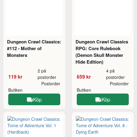
Dungeon Crawl Classics:
Dungeon Crawl Classics
#112 - Mother of
RPG: Core Rulebook
Monsters
(Demon Skull Monster
Hide Edition)
2 på
4 på
119 kr
659 kr
postorder
postorder
Postorder
Postorder
Butiken
Butiken
Köp
Köp