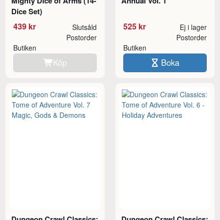
Mighty Dice of Arms (14-
Annual Vol. 1
Dice Set)
439 kr
525 kr
Slutsåld
Ej i lager
Postorder
Postorder
Butiken
Butiken
Köp
Boka
Dungeon Crawl Classics:
Dungeon Crawl Classics: