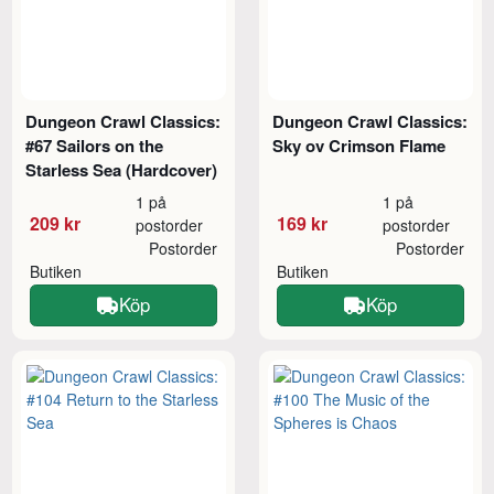
Dungeon Crawl Classics:
Dungeon Crawl Classics:
#67 Sailors on the
Sky ov Crimson Flame
Starless Sea (Hardcover)
1 på
1 på
209 kr
169 kr
postorder
postorder
Postorder
Postorder
Butiken
Butiken
Köp
Köp