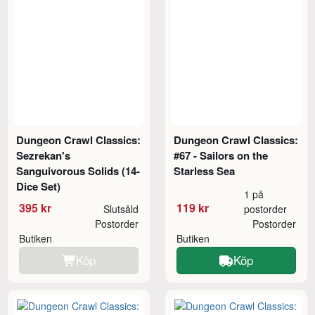
Dungeon Crawl Classics:
Dungeon Crawl Classics:
Sezrekan's
#67 - Sailors on the
Sanguivorous Solids (14-
Starless Sea
Dice Set)
1 på
395 kr
119 kr
Slutsåld
postorder
Postorder
Postorder
Butiken
Butiken
Köp
Köp