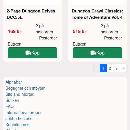
2-Page Dungeon Delves
Dungeon Crawl Classics:
DCC/5E
Tome of Adventure Vol. 4
2 på
2 på
169 kr
519 kr
postorder
postorder
Postorder
Postorder
Butiken
Butiken
Köp
Köp
«
1
2
3
»
Alphabar
Begagnat och inbyten
Bits and Mortar
Butiken
FAQ
International orders
Jobba hos oss
Kontakta oss