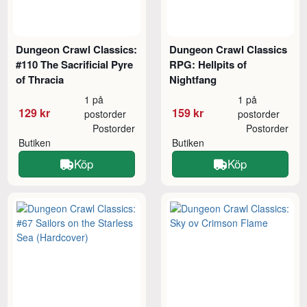
Dungeon Crawl Classics:
Dungeon Crawl Classics
#110 The Sacrificial Pyre
RPG: Hellpits of
of Thracia
Nightfang
1 på
1 på
129 kr
159 kr
postorder
postorder
Postorder
Postorder
Butiken
Butiken
Köp
Köp