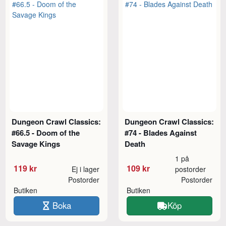
Dungeon Crawl Classics:
Dungeon Crawl Classics:
#66.5 - Doom of the
#74 - Blades Against
Savage Kings
Death
1 på
119 kr
109 kr
Ej i lager
postorder
Postorder
Postorder
Butiken
Butiken
Boka
Köp