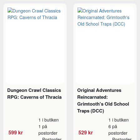
Dungeon Crawl Classics
Original Adventures
RPG: Caverns of Thracia
Reincarnated:
Grimtooth's Old School
Traps (DCC)
1 i butiken
1 i butiken
1 på
6 på
599 kr
529 kr
postorder
postorder
Postorder
Postorder