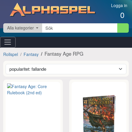
Hoppa till innehåll
Logga in
0
Alla kategorier
Fantasy Age RPG
Rollspel
Fantasy