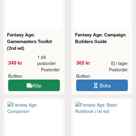
Fantasy Age:
Fantasy Age: Campaign
Gamemasters Toolkit
Builders Guide
(2nd ed)
1 på
349 kr
365 kr
postorder
Ej i lager
Postorder
Postorder
Butiken
Butiken
Köp
Boka