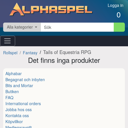
Hoppa till innehåll
Logga in
0
Alla kategorier
Tails of Equestria RPG
Rollspel
Fantasy
Det finns inga produkter
Alphabar
Begagnat och inbyten
Bits and Mortar
Butiken
FAQ
International orders
Jobba hos oss
Kontakta oss
Köpvillkor
Medlemsavgift