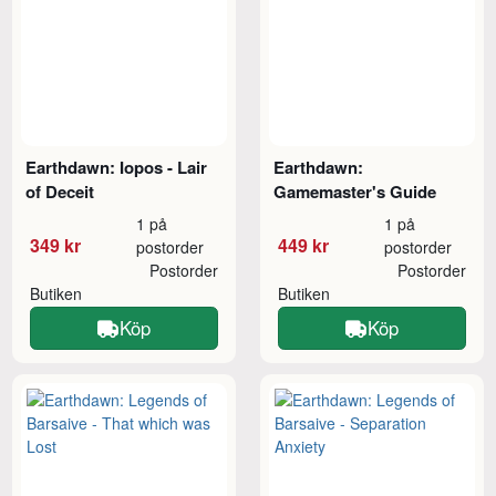
Earthdawn: Iopos - Lair
Earthdawn:
of Deceit
Gamemaster's Guide
1 på
1 på
349 kr
449 kr
postorder
postorder
Postorder
Postorder
Butiken
Butiken
Köp
Köp