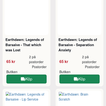
Earthdawn: Legends of
Earthdawn: Legends of
Barsaive - That which
Barsaive - Separation
was Lost
Anxiety
2 på
2 på
65 kr
65 kr
postorder
postorder
Postorder
Postorder
Butiken
Butiken
Köp
Köp