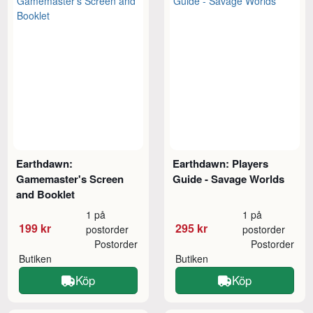
Earthdawn:
Earthdawn: Players
Gamemaster's Screen
Guide - Savage Worlds
and Booklet
1 på
1 på
199 kr
295 kr
postorder
postorder
Postorder
Postorder
Butiken
Butiken
Köp
Köp