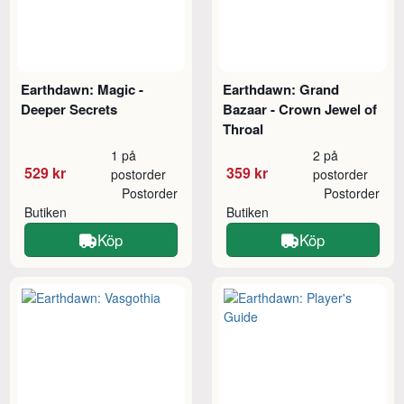
Earthdawn: Magic -
Earthdawn: Grand
Deeper Secrets
Bazaar - Crown Jewel of
Throal
1 på
2 på
529 kr
359 kr
postorder
postorder
Postorder
Postorder
Butiken
Butiken
Köp
Köp