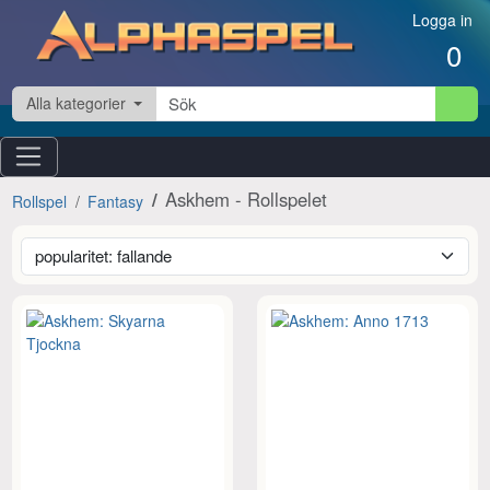
Hoppa till innehåll
Logga in
0
Alla kategorier
Askhem - Rollspelet
Rollspel
Fantasy