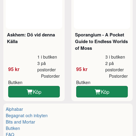
Askhem: Dö vid denna
Sporangium - A Pocket
Källa
Guide to Endless Worlds
of Moss
1 i butiken
3 i butiken
3 på
2 på
95 kr
95 kr
postorder
postorder
Postorder
Postorder
Butiken
Butiken
Köp
Köp
Alphabar
Begagnat och inbyten
Bits and Mortar
Butiken
FAQ