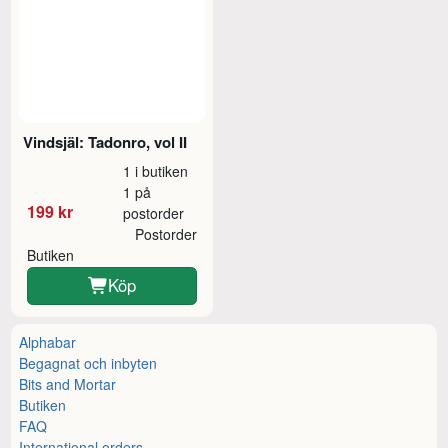
Vindsjäl: Tadonro, vol II
1 i butiken
1 på
199 kr
postorder
Postorder
Butiken
Köp
Alphabar
Begagnat och inbyten
Bits and Mortar
Butiken
FAQ
International orders