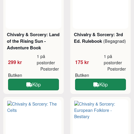
Chivalry & Sorcery: Land
Chivalry & Sorcery: 3rd
of the Rising Sun -
Ed. Rulebook
(Begagnad)
Adventure Book
1 på
1 på
299 kr
175 kr
postorder
postorder
Postorder
Postorder
Butiken
Butiken
Köp
Köp