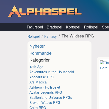
Hoppa till innehåll
Figurspel
Brädspel
Kortspel
Rollspel
Spel
The Wildsea RPG
Rollspel
Fantasy
Nyheter
Kommande
Kategorier
13th Age
Adventures in the Household
Apocalisse RPG
Ars Magica
Askhem - Rollspelet
Avatar Legends RPG
Bastionland Universe RPGs
Broken Weave RPG
Cairn RPG