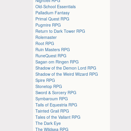
Nightfell RPG
Old-School Essentials
Palladium Fantasy
Primal Quest RPG
Pugmire RPG
Return to Dark Tower RPG
Rolemaster
Root RPG
Ruin Masters RPG
RuneQuest RPG
Sagan om Ringen RPG
Shadow of the Demon Lord RPG
Shadow of the Weird Wizard RPG
Spire RPG
Stonetop RPG
Sword & Sorcery RPG
Symbaroum RPG
Tails of Equestria RPG
Tainted Grail RPG
Tales of the Valiant RPG
The Dark Eye
The Wildsea RPG