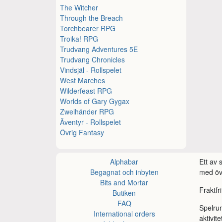
The Witcher
Through the Breach
Torchbearer RPG
Troika! RPG
Trudvang Adventures 5E
Trudvang Chronicles
Vindsjäl - Rollspelet
West Marches
Wilderfeast RPG
Worlds of Gary Gygax
Zweihänder RPG
Äventyr - Rollspelet
Övrig Fantasy
Alphabar
Ett av
Begagnat och inbyten
med öve
Bits and Mortar
Fraktfr
Butiken
FAQ
Spelru
International orders
aktivite