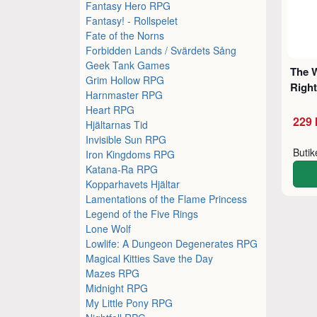
Fantasy Hero RPG
Fantasy! - Rollspelet
Fate of the Norns
Forbidden Lands / Svärdets Sång
Geek Tank Games
The 
Grim Hollow RPG
Righ
Harnmaster RPG
Heart RPG
229 
Hjältarnas Tid
Invisible Sun RPG
Buti
Iron Kingdoms RPG
Katana-Ra RPG
Kopparhavets Hjältar
Lamentations of the Flame Princess
Legend of the Five Rings
Lone Wolf
Lowlife: A Dungeon Degenerates RPG
Magical Kitties Save the Day
Mazes RPG
Midnight RPG
My Little Pony RPG