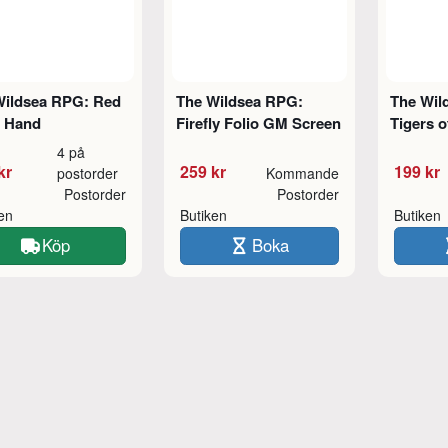
Wildsea RPG: Red
The Wildsea RPG:
The Wil
t Hand
Firefly Folio GM Screen
Tigers o
4 på
kr
259 kr
199 kr
postorder
Kommande
Postorder
Postorder
ken
Butiken
Butiken
Köp
Boka