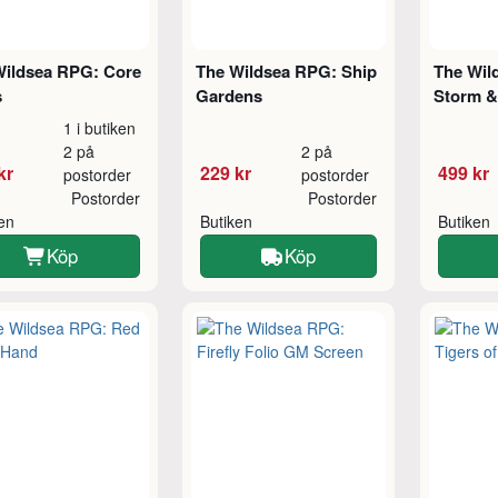
Wildsea RPG: Core
The Wildsea RPG: Ship
The Wil
s
Gardens
Storm &
1 i butiken
2 på
2 på
kr
229 kr
499 kr
postorder
postorder
Postorder
Postorder
ken
Butiken
Butiken
Köp
Köp