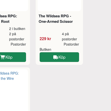
dsea RPG:
The Wildsea RPG -
 Root
One-Armed Scissor
2 i butiken
2 på
4 på
229 kr
postorder
postorder
Postorder
Postorder
Butiken
Köp
Köp