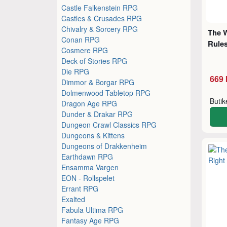
Castle Falkenstein RPG
Castles & Crusades RPG
Chivalry & Sorcery RPG
The 
Conan RPG
Rule
Cosmere RPG
Deck of Stories RPG
Die RPG
669 
Dimmor & Borgar RPG
Dolmenwood Tabletop RPG
Buti
Dragon Age RPG
Dunder & Drakar RPG
Dungeon Crawl Classics RPG
Dungeons & Kittens
Dungeons of Drakkenheim
Earthdawn RPG
Ensamma Vargen
EON - Rollspelet
Errant RPG
Exalted
Fabula Ultima RPG
Fantasy Age RPG