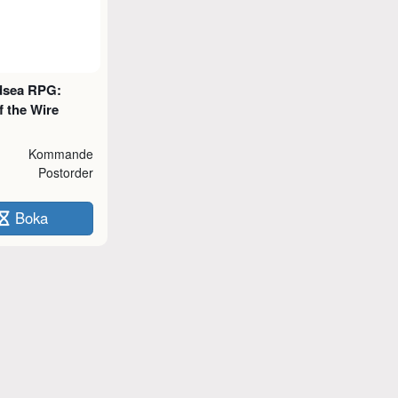
dsea RPG:
f the Wire
Kommande
Postorder
Boka