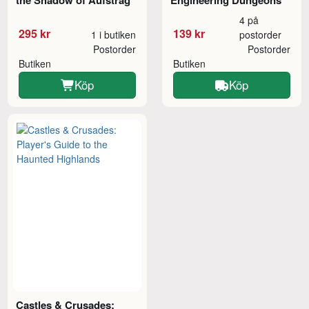
the Shadow of Aufstrag
Engineering Dungeons
4 på
295 kr
139 kr
1 i butiken
postorder
Postorder
Postorder
Butiken
Butiken
Köp
Köp
Castles & Crusades: