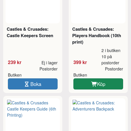
Castles & Crusades:
Castles & Crusades:
Castle Keepers Screen
Players Handbook (10th
print)
2 i butiken
10 på
239 kr
399 kr
Ej i lager
postorder
Postorder
Postorder
Butiken
Butiken
Boka
Köp