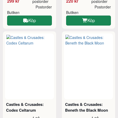
299 kr
220 kr
postorder
postorder
Postorder
Postorder
Butiken
Butiken
Köp
Köp
Castles & Crusades:
Castles & Crusades:
Codex Celtarum
Beneth the Black Moon
1 på
1 på