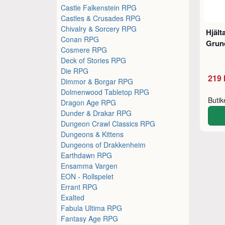
Castle Falkenstein RPG
Castles & Crusades RPG
Chivalry & Sorcery RPG
Hjält
Conan RPG
Grun
Cosmere RPG
Deck of Stories RPG
Die RPG
219 
Dimmor & Borgar RPG
Dolmenwood Tabletop RPG
Buti
Dragon Age RPG
Dunder & Drakar RPG
Dungeon Crawl Classics RPG
Dungeons & Kittens
Dungeons of Drakkenheim
Earthdawn RPG
Ensamma Vargen
EON - Rollspelet
Errant RPG
Exalted
Fabula Ultima RPG
Fantasy Age RPG