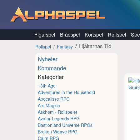
Hoppa till innehåll
Figurspel
Brädspel
Kortspel
Rollspel
Spel
Hjältarnas Tid
Rollspel
Fantasy
Nyheter
Kommande
Kategorier
13th Age
Adventures in the Household
Apocalisse RPG
Ars Magica
Askhem - Rollspelet
Avatar Legends RPG
Bastionland Universe RPGs
Broken Weave RPG
Cairn RPG