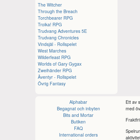
The Witcher
Through the Breach
Torchbearer RPG
Troika! RPG
Trudvang Adventures 5E
Trudvang Chronicles
Vindsjäl - Rollspelet
West Marches
Wilderfeast RPG
Worlds of Gary Gygax
Zweihänder RPG
Äventyr - Rollspelet
Övrig Fantasy
Alphabar
Ett av
Begagnat och inbyten
med öve
Bits and Mortar
Fraktfr
Butiken
FAQ
Spelru
International orders
aktivite