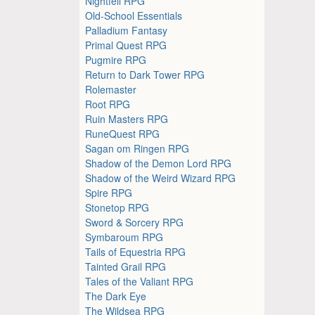
Nightfell RPG
Old-School Essentials
Palladium Fantasy
Primal Quest RPG
Pugmire RPG
Return to Dark Tower RPG
Rolemaster
Root RPG
Ruin Masters RPG
RuneQuest RPG
Sagan om Ringen RPG
Shadow of the Demon Lord RPG
Shadow of the Weird Wizard RPG
Spire RPG
Stonetop RPG
Sword & Sorcery RPG
Symbaroum RPG
Tails of Equestria RPG
Tainted Grail RPG
Tales of the Valiant RPG
The Dark Eye
The Wildsea RPG