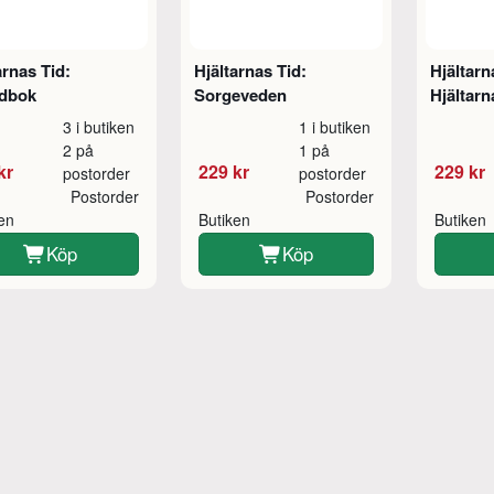
arnas Tid:
Hjältarnas Tid:
Hjältarn
dbok
Sorgeveden
Hjältarn
3 i butiken
1 i butiken
2 på
1 på
kr
229 kr
229 kr
postorder
postorder
Postorder
Postorder
ken
Butiken
Butiken
Köp
Köp