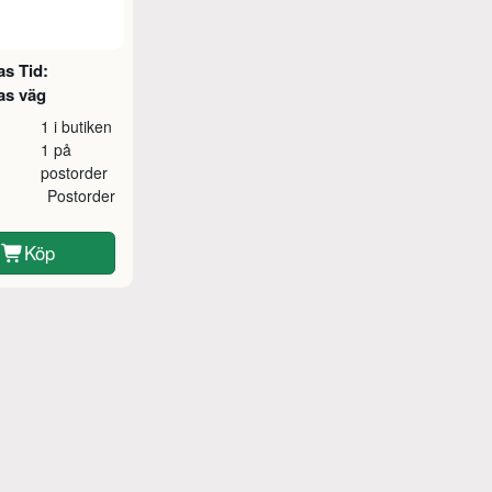
as Tid:
as väg
1 i butiken
1 på
postorder
Postorder
Köp