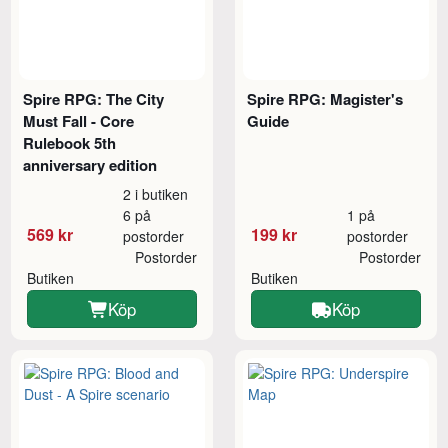
Spire RPG: The City
Spire RPG: Magister's
Must Fall - Core
Guide
Rulebook 5th
anniversary edition
2 i butiken
6 på
1 på
569 kr
199 kr
postorder
postorder
Postorder
Postorder
Butiken
Butiken
Köp
Köp