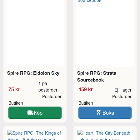
Spire RPG: Eidolon Sky
Spire RPG: Strata
Sourcebook
1 på
75 kr
459 kr
postorder
Ej i lager
Postorder
Postorder
Butiken
Butiken
Köp
Boka