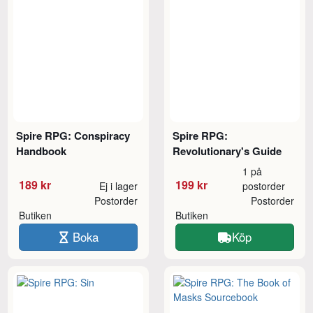
Spire RPG: Conspiracy
Spire RPG:
Handbook
Revolutionary's Guide
1 på
189 kr
199 kr
Ej i lager
postorder
Postorder
Postorder
Butiken
Butiken
Boka
Köp