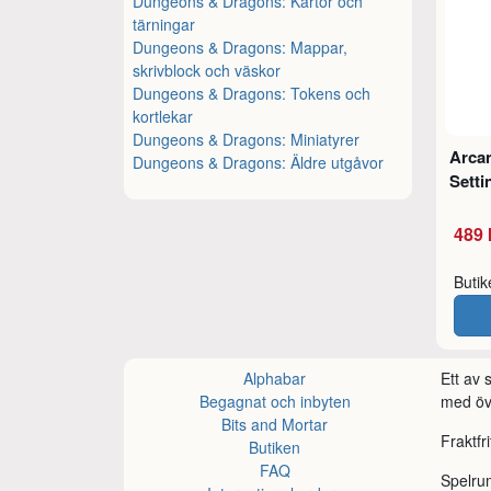
Dungeons & Dragons: Kartor och
tärningar
Dungeons & Dragons: Mappar,
skrivblock och väskor
Dungeons & Dragons: Tokens och
kortlekar
Dungeons & Dragons: Miniatyrer
Arca
Dungeons & Dragons: Äldre utgåvor
Setti
489 
Buti
Alphabar
Ett av
Begagnat och inbyten
med öve
Bits and Mortar
Fraktfr
Butiken
FAQ
Spelru