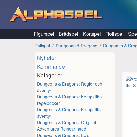
Hoppa till innehåll
Figurspel
Brädspel
Kortspel
Rollspel
Spel
Rollspel
Dungeons & Dragons
Dungeons & Drago
Nyheter
Kommande
Kategorier
Dungeons & Dragons: Regler och
äventyr
Dungeons & Dragons: Kompatibla
regelböcker
Dungeons & Dragons: Kompatibla
äventyr
Dungeons & Dragons: Original
Adventures Reincarnated
Dungeons & Dragons: Epic