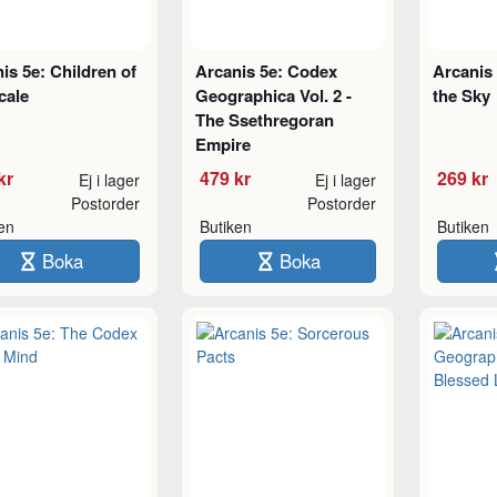
is 5e: Children of
Arcanis 5e: Codex
Arcanis 
cale
Geographica Vol. 2 -
the Sky
The Ssethregoran
Empire
kr
479 kr
269 kr
Ej i lager
Ej i lager
Postorder
Postorder
ken
Butiken
Butiken
Boka
Boka