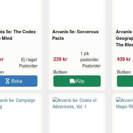
is 5e: The Codex
Arcanis 5e: Sorcerous
Arcanis
e Mind
Pacts
Geograph
The Ble
1 på
kr
239 kr
439 kr
Ej i lager
postorder
Postorder
Postorder
ken
Butiken
Butiken
Boka
Köp