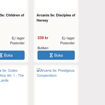
5e: Children of
Arcanis 5e: Disciples of
Heresy
339 kr
Ej i lager
Ej i lager
Postorder
Postorder
Butiken
Boka
Boka