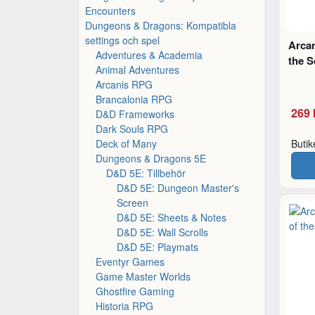
Encounters
Dungeons & Dragons: Kompatibla
settings och spel
Arcan
Adventures & Academia
the S
Animal Adventures
Arcanis RPG
Brancalonia RPG
269 
D&D Frameworks
Dark Souls RPG
Deck of Many
Buti
Dungeons & Dragons 5E
D&D 5E: Tillbehör
D&D 5E: Dungeon Master's
Screen
D&D 5E: Sheets & Notes
D&D 5E: Wall Scrolls
D&D 5E: Playmats
Eventyr Games
Game Master Worlds
Ghostfire Gaming
Historia RPG