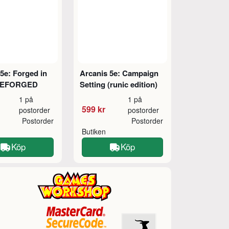
5e: Forged in
Arcanis 5e: Campaign
REFORGED
Setting (runic edition)
1 på
1 på
599 kr
postorder
postorder
Postorder
Postorder
Butiken
Köp
Köp