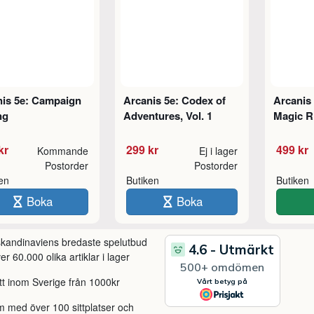
nis 5e: Campaign
Arcanis 5e: Codex of
Arcanis 
ng
Adventures, Vol. 1
Magic 
kr
299 kr
499 kr
Kommande
Ej i lager
Postorder
Postorder
ken
Butiken
Butiken
Boka
Boka
 skandinaviens bredaste spelutbud
r 60.000 olika artiklar i lager
itt inom Sverige från 1000kr
m med över 100 sittplatser och