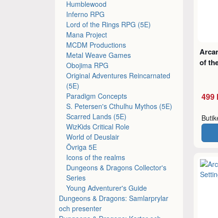
Humblewood
Inferno RPG
Lord of the Rings RPG (5E)
Mana Project
MCDM Productions
Arcan
Metal Weave Games
of th
Obojima RPG
Original Adventures Reincarnated
(5E)
Paradigm Concepts
499 
S. Petersen's Cthulhu Mythos (5E)
Scarred Lands (5E)
Buti
WizKids Critical Role
World of Deuslair
Övriga 5E
Icons of the realms
Dungeons & Dragons Collector's
Series
Young Adventurer's Guide
Dungeons & Dragons: Samlarprylar
och presenter