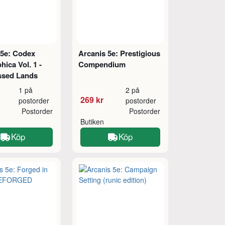
 5e: Codex
Arcanis 5e: Prestigious
ica Vol. 1 -
Compendium
ssed Lands
1 på
2 på
269 kr
postorder
postorder
Postorder
Postorder
Butiken
Köp
Köp