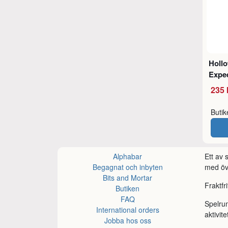
Holl
Exped
235 
Buti
Alphabar
Ett av
Begagnat och inbyten
med öve
Bits and Mortar
Fraktfr
Butiken
FAQ
Spelru
International orders
aktivite
Jobba hos oss