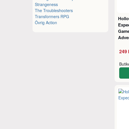
Strangeness
The Troubleshooters
Transformers RPG
Holl
Övrig Action
Exped
Game
Adve
249 
Buti