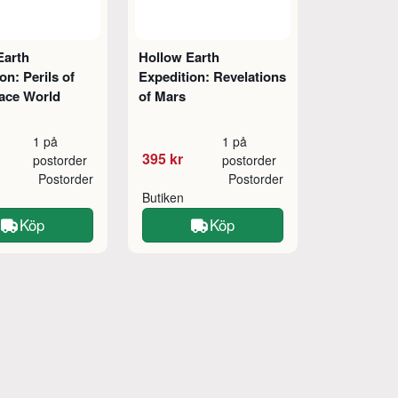
Earth
Hollow Earth
on: Perils of
Expedition: Revelations
face World
of Mars
1 på
1 på
395 kr
postorder
postorder
Postorder
Postorder
Butiken
Köp
Köp