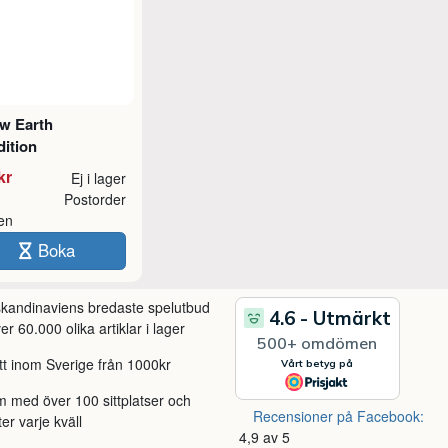
ow Earth
ition
kr
Ej i lager
Postorder
ken
Boka
 skandinaviens bredaste spelutbud
r 60.000 olika artiklar i lager
itt inom Sverige från 1000kr
m med över 100 sittplatser och
Recensioner på Facebook:
ter varje kväll
4,9 av 5