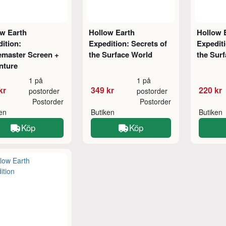
ow Earth
Hollow Earth
Hollow 
ition:
Expedition: Secrets of
Expediti
master Screen +
the Surface World
the Sur
nture
1 på
1 på
kr
349 kr
220 kr
postorder
postorder
Postorder
Postorder
ken
Butiken
Butiken
Köp
Köp