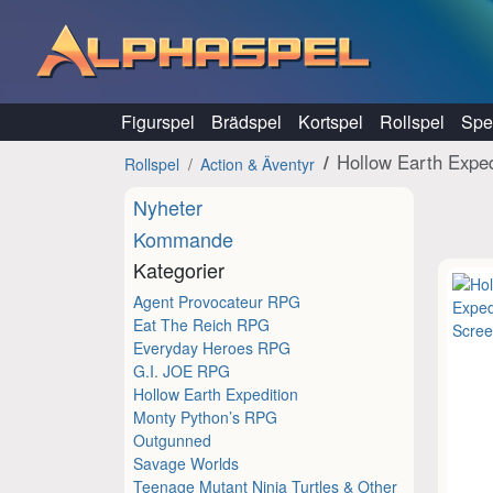
Hoppa till innehåll
Figurspel
Brädspel
Kortspel
Rollspel
Spel
Hollow Earth Exped
Rollspel
Action & Äventyr
Nyheter
Kommande
Kategorier
Agent Provocateur RPG
Eat The Reich RPG
Everyday Heroes RPG
G.I. JOE RPG
Hollow Earth Expedition
Monty Python’s RPG
Outgunned
Savage Worlds
Teenage Mutant Ninja Turtles & Other