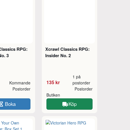
Classics RPG:
Xcrawl Classics RPG:
No. 3
Insider No. 2
1 på
135 kr
Kommande
postorder
Postorder
Postorder
Butiken
Boka
Köp