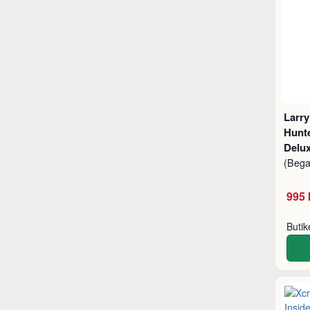
Larry
Hunte
Delu
(Beg
995 
Buti