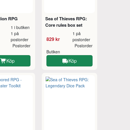
lion RPG
Sea of Thieves RPG:
Core rules box set
1 i butiken
1 på
1 på
829 kr
postorder
postorder
Postorder
Postorder
Butiken
Köp
Köp