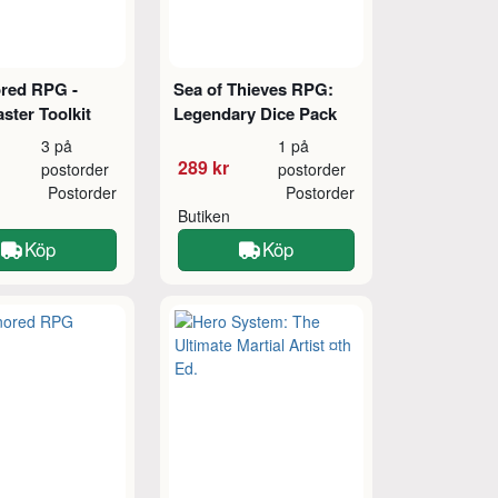
red RPG -
Sea of Thieves RPG:
ter Toolkit
Legendary Dice Pack
3 på
1 på
289 kr
postorder
postorder
Postorder
Postorder
Butiken
Köp
Köp