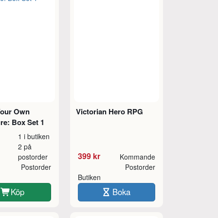
Your Own
Victorian Hero RPG
re: Box Set 1
1 i butiken
2 på
399 kr
postorder
Kommande
Postorder
Postorder
Butiken
Köp
Boka