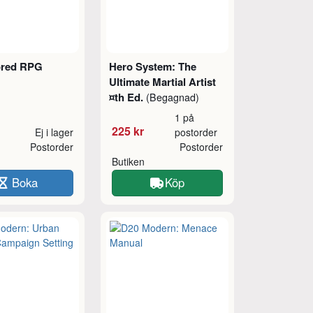
ored RPG
Hero System: The
Ultimate Martial Artist
¤th Ed.
(Begagnad)
1 på
225 kr
Ej i lager
postorder
Postorder
Postorder
Butiken
Boka
Köp