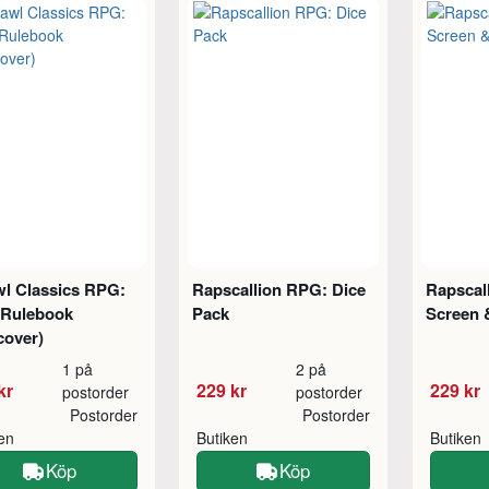
wl Classics RPG:
Rapscallion RPG: Dice
Rapscal
 Rulebook
Pack
Screen 
cover)
1 på
2 på
kr
229 kr
229 kr
postorder
postorder
Postorder
Postorder
ken
Butiken
Butiken
Köp
Köp