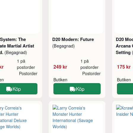
 System: The
D20 Modern: Future
D20 Mod
ate Martial Artist
Arcana
(Begagnad)
Ed.
Setting
(Begagnad)
1 på
1 på
kr
249 kr
175 kr
postorder
postorder
Postorder
Postorder
ken
Butiken
Butiken
Köp
Köp