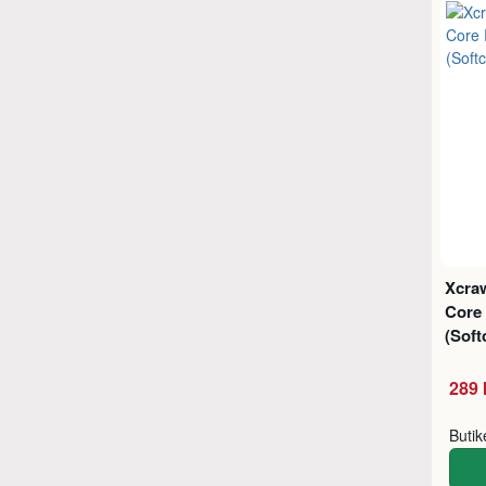
Xcra
Core
(Soft
289 
Buti