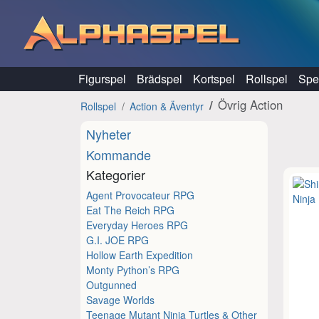
Hoppa till innehåll
Figurspel
Brädspel
Kortspel
Rollspel
Spel
Övrig Action
Rollspel
Action & Äventyr
Nyheter
Kommande
Kategorier
Agent Provocateur RPG
Eat The Reich RPG
Everyday Heroes RPG
G.I. JOE RPG
Hollow Earth Expedition
Monty Python’s RPG
Outgunned
Savage Worlds
Teenage Mutant Ninja Turtles & Other