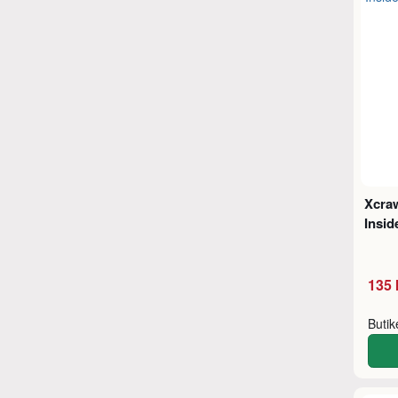
Xcra
Insid
135 
Buti