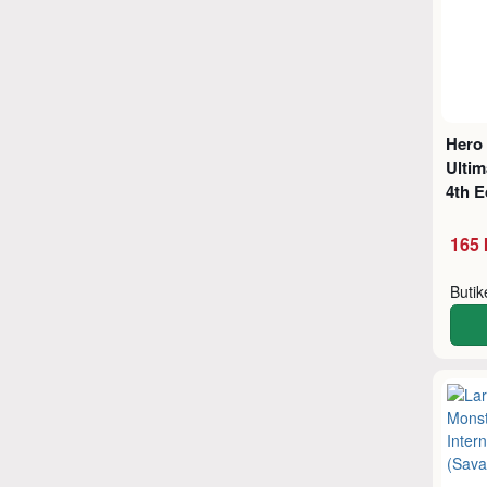
Hero
Ultim
4th 
165 
Buti