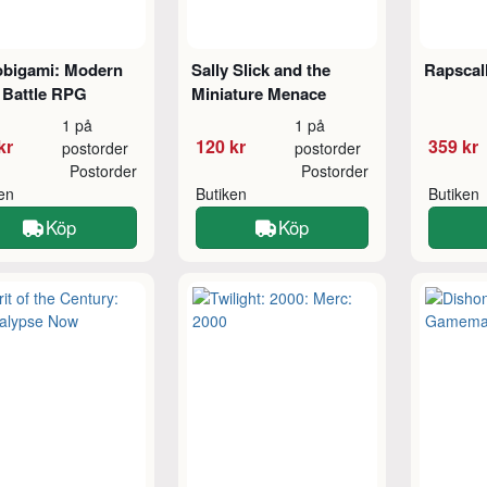
obigami: Modern
Sally Slick and the
Rapscal
 Battle RPG
Miniature Menace
1 på
1 på
kr
120 kr
359 kr
postorder
postorder
Postorder
Postorder
ken
Butiken
Butiken
Köp
Köp