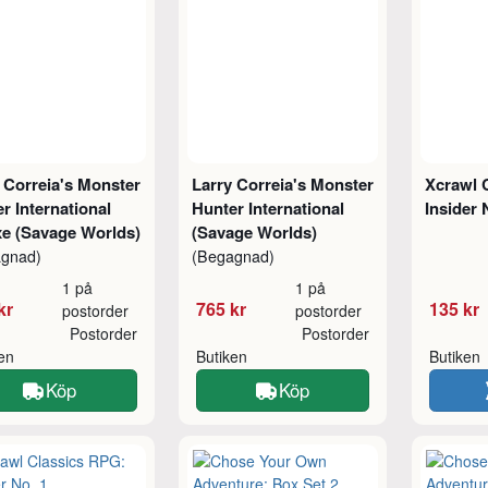
 Correia's Monster
Larry Correia's Monster
Xcrawl 
r International
Hunter International
Insider 
xe (Savage Worlds)
(Savage Worlds)
agnad)
(Begagnad)
1 på
1 på
kr
765 kr
135 kr
postorder
postorder
Postorder
Postorder
ken
Butiken
Butiken
Köp
Köp