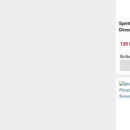
Spiri
Dino
120 
Buti