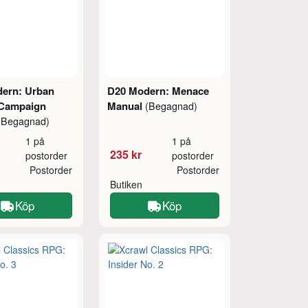
ern: Urban
D20 Modern: Menace
 Campaign
Manual
(Begagnad)
(Begagnad)
1 på
1 på
235 kr
postorder
postorder
Postorder
Postorder
Butiken
Köp
Köp