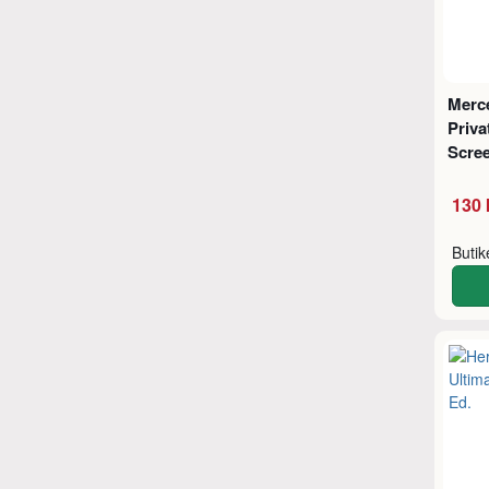
Merc
Priv
Scre
130 
Buti