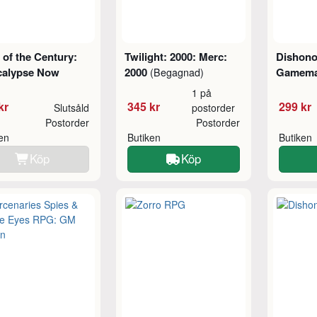
t of the Century:
Twilight: 2000: Merc:
Dishono
calypse Now
2000
Gamemas
(Begagnad)
1 på
kr
345 kr
299 kr
Slutsåld
postorder
Postorder
Postorder
ken
Butiken
Butiken
Köp
Köp