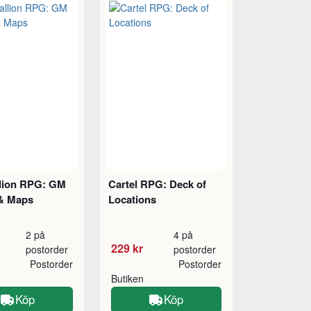
lion RPG: GM
Cartel RPG: Deck of
& Maps
Locations
2 på
4 på
229 kr
postorder
postorder
Postorder
Postorder
Butiken
Köp
Köp