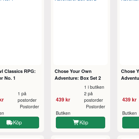
wl Classics RPG:
Chose Your Own
Chose 
er No. 1
Adventure: Box Set 2
Adventu
1 i butiken
1 på
2 på
kr
439 kr
439 kr
postorder
postorder
Postorder
Postorder
ken
Butiken
Butiken
Köp
Köp