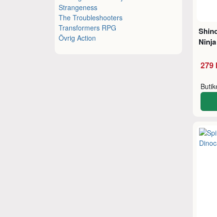
Strangeness
The Troubleshooters
Transformers RPG
Shin
Övrig Action
Ninja
279 
Buti