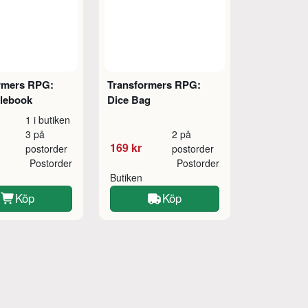
rmers RPG:
Transformers RPG:
lebook
Dice Bag
1 i butiken
3 på
2 på
169 kr
postorder
postorder
Postorder
Postorder
Butiken
Köp
Köp