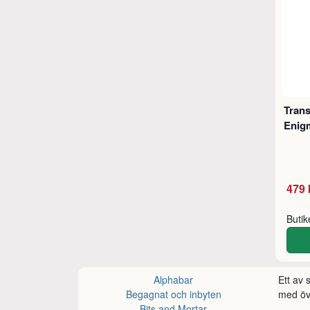
Tran
Enig
479 
Buti
Alphabar
Ett av
Begagnat och inbyten
med öve
Bits and Mortar