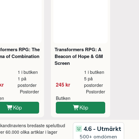
sformers RPG: The
Transformers RPG: A
ma of Combination
Beacon of Hope & GM
Screen
1 i butiken
1 i butiken
1 på
5 på
kr
245 kr
postorder
postorder
Postorder
Postorder
ken
Butiken
Köp
Köp
 skandinaviens bredaste spelutbud
r 60.000 olika artiklar i lager