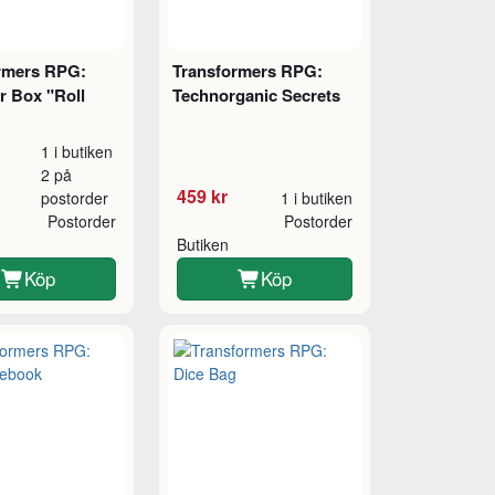
rmers RPG:
Transformers RPG:
r Box "Roll
Technorganic Secrets
1 i butiken
2 på
459 kr
postorder
1 i butiken
Postorder
Postorder
Butiken
Köp
Köp