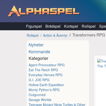
Hoppa till innehåll
Figurspel
Brädspel
Kortspel
Rollspel
Spel
Transformers RPG
Rollspel
Action & Äventyr
Nyheter
Kommande
Kategorier
Agent Provocateur RPG
Eat The Reich RPG
Everyday Heroes RPG
G.I. JOE RPG
Hollow Earth Expedition
Monty Python’s RPG
Outgunned
Savage Worlds
Teenage Mutant Ninja Turtles & Other