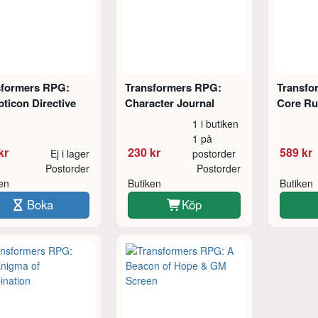
sformers RPG:
Transformers RPG:
Transfo
ticon Directive
Character Journal
Core Ru
1 i butiken
1 på
kr
230 kr
589 kr
Ej i lager
postorder
Postorder
Postorder
ken
Butiken
Butiken
Boka
Köp