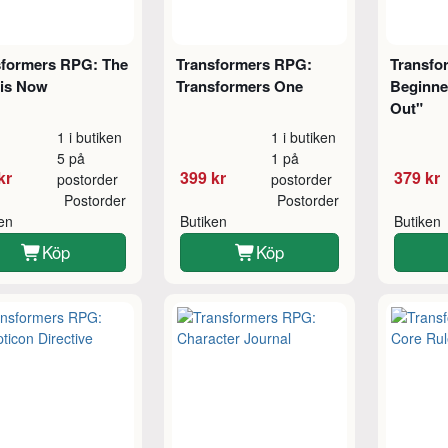
sformers RPG: The
Transformers RPG:
Transfo
 is Now
Transformers One
Beginne
Out"
1 i butiken
1 i butiken
5 på
1 på
kr
399 kr
379 kr
postorder
postorder
Postorder
Postorder
ken
Butiken
Butiken
Köp
Köp