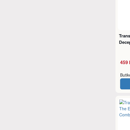
Tran
Decep
459 
Buti