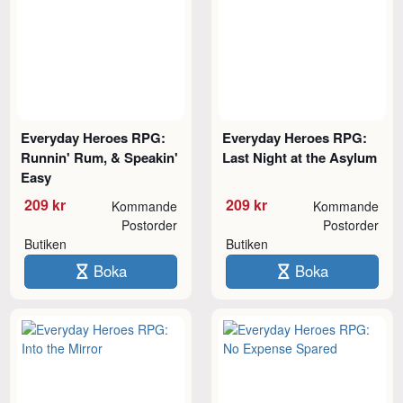
Everyday Heroes RPG:
Everyday Heroes RPG:
Runnin' Rum, & Speakin'
Last Night at the Asylum
Easy
209 kr
209 kr
Kommande
Kommande
Postorder
Postorder
Butiken
Butiken
Boka
Boka