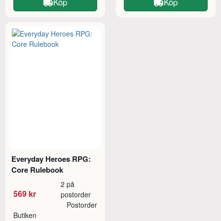
Köp
Köp
Everyday Heroes RPG:
Core Rulebook
2 på
569 kr
postorder
Postorder
Butiken