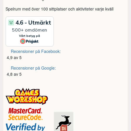
Spelrum med över 100 sittplatser och aktiviteter varje kväll
Recensioner på Facebook:
4,9 av 5
Recensioner på Google:
4,8 av 5