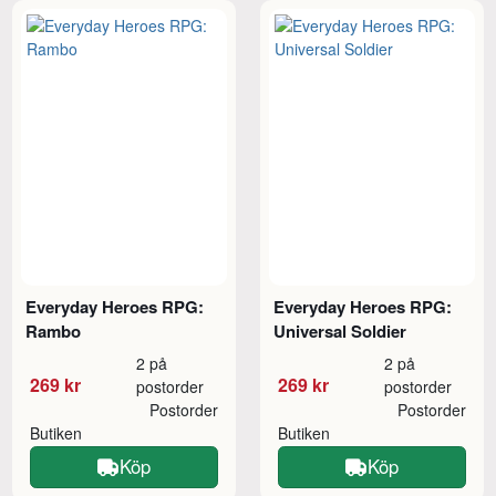
Everyday Heroes RPG:
Everyday Heroes RPG:
Rambo
Universal Soldier
2 på
2 på
269 kr
269 kr
postorder
postorder
Postorder
Postorder
Butiken
Butiken
Köp
Köp