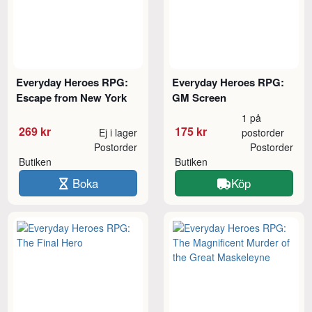
Everyday Heroes RPG:
Everyday Heroes RPG:
Escape from New York
GM Screen
1 på
269 kr
175 kr
Ej i lager
postorder
Postorder
Postorder
Butiken
Butiken
Boka
Köp