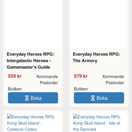
Everyday Heroes RPG:
Everyday Heroes RPG:
Intergalactic Heroes -
The Armory
Gamemaster's Guide
559 kr
579 kr
Kommande
Kommande
Postorder
Postorder
Butiken
Butiken
Boka
Boka