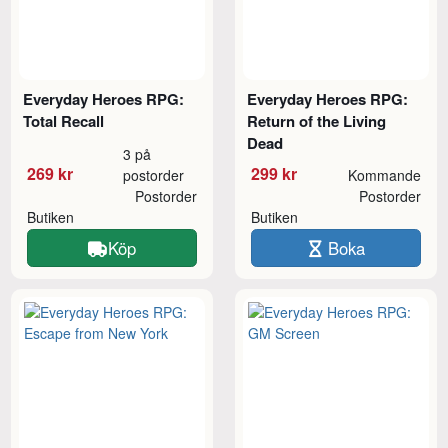
Everyday Heroes RPG:
Everyday Heroes RPG:
Total Recall
Return of the Living
Dead
3 på
269 kr
299 kr
postorder
Kommande
Postorder
Postorder
Butiken
Butiken
Köp
Boka