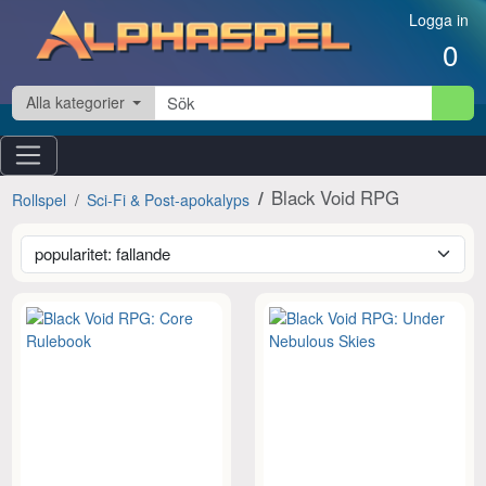
Hoppa till innehåll
Logga in
0
Alla kategorier
Black Void RPG
Rollspel
Sci-Fi & Post-apokalyps