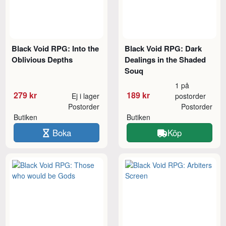
Black Void RPG: Into the
Black Void RPG: Dark
Oblivious Depths
Dealings in the Shaded
Souq
1 på
279 kr
189 kr
Ej i lager
postorder
Postorder
Postorder
Butiken
Butiken
Boka
Köp