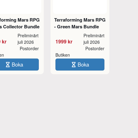
aforming Mars RPG
Terraforming Mars RPG
s Collector Bundle
- Green Mars Bundle
Preliminärt
Preliminärt
 kr
1999 kr
juli 2026
juli 2026
Postorder
Postorder
ken
Butiken
Boka
Boka