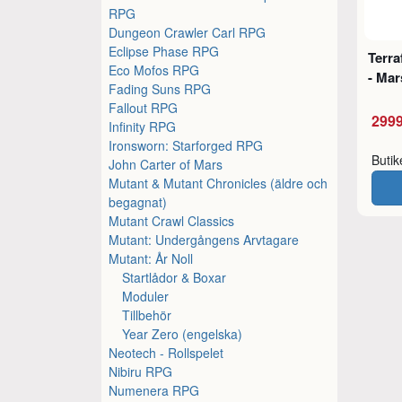
RPG
Dungeon Crawler Carl RPG
Eclipse Phase RPG
Terr
Eco Mofos RPG
- Mar
Fading Suns RPG
Fallout RPG
2999
Infinity RPG
Ironsworn: Starforged RPG
Buti
John Carter of Mars
Mutant & Mutant Chronicles (äldre och
begagnat)
Mutant Crawl Classics
Mutant: Undergångens Arvtagare
Mutant: År Noll
Startlådor & Boxar
Moduler
Tillbehör
Year Zero (engelska)
Neotech - Rollspelet
Nibiru RPG
Numenera RPG