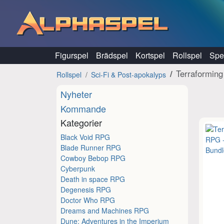
Hoppa till innehåll
Figurspel
Brädspel
Kortspel
Rollspel
Spel
Terraformin
Rollspel
Sci-Fi & Post-apokalyps
Nyheter
Kommande
Kategorier
Black Void RPG
Blade Runner RPG
Cowboy Bebop RPG
Cyberpunk
Death in space RPG
Degenesis RPG
Doctor Who RPG
Dreams and Machines RPG
Dune: Adventures in the Imperium