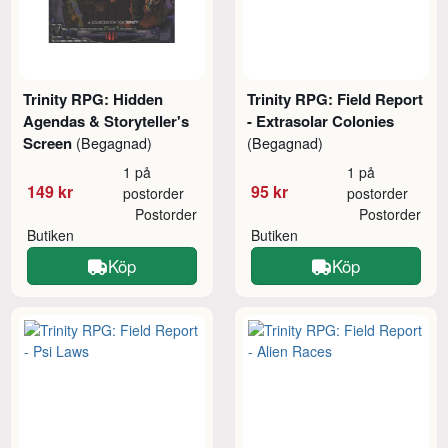
Trinity RPG: Hidden
Trinity RPG: Field Report
Agendas & Storyteller's
- Extrasolar Colonies
Screen
(Begagnad)
(Begagnad)
1 på
1 på
149 kr
95 kr
postorder
postorder
Postorder
Postorder
Butiken
Butiken
Köp
Köp