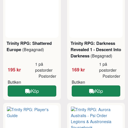
Trinity RPG: Shattered
Trinity RPG: Darkness
Europe
Revealed 1 - Descent Into
(Begagnad)
Darkness
(Begagnad)
1 på
1 på
195 kr
169 kr
postorder
postorder
Postorder
Postorder
Butiken
Butiken
Köp
Köp