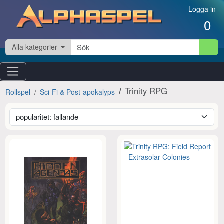
Hoppa till innehåll
Logga in
0
Alla kategorier
Trinity RPG
Rollspel
Sci-Fi & Post-apokalyps