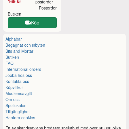
169 kr
postorder
Postorder
Butiken
Köp
Alphabar
Begagnat och inbyten
Bits and Mortar
Butiken
FAQ
International orders
Jobba hos oss
Kontakta oss
Köpvillkor
Medlemsavgift
Om oss
Spellokalen
Tillgänglighet
Hantera cookies
Ett av skandinaviens bredaste spelutbud med över 60.000 olika